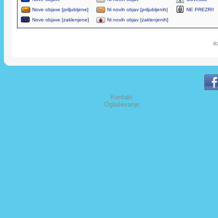
Nove objave [priljubljene]
Ni novih objav [priljubljenih]
NE PREZRI!
Nove objave [zaklenjene]
Ni novih objav [zaklenjenih]
© 
Kontakt
Oglaševanje