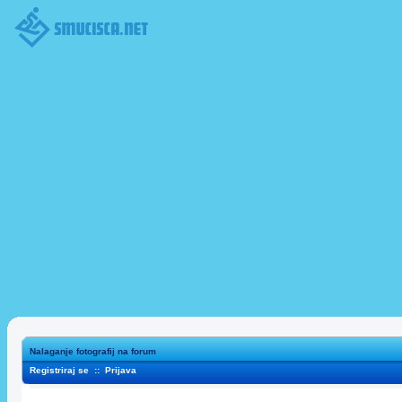
Nalaganje fotografij na forum
Registriraj se
::
Prijava