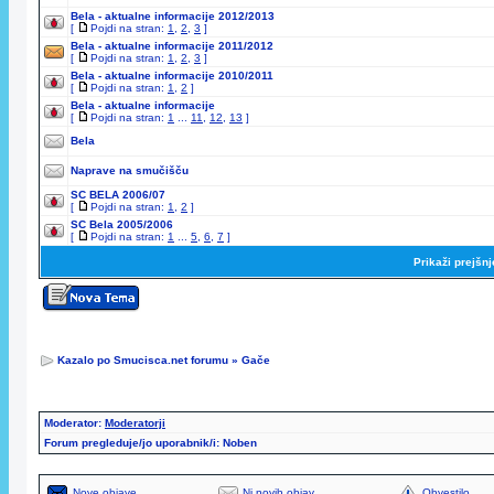
Bela - aktualne informacije 2012/2013
[
Pojdi na stran:
1
,
2
,
3
]
Bela - aktualne informacije 2011/2012
[
Pojdi na stran:
1
,
2
,
3
]
Bela - aktualne informacije 2010/2011
[
Pojdi na stran:
1
,
2
]
Bela - aktualne informacije
[
Pojdi na stran:
1
...
11
,
12
,
13
]
Bela
Naprave na smučišču
SC BELA 2006/07
[
Pojdi na stran:
1
,
2
]
SC Bela 2005/2006
[
Pojdi na stran:
1
...
5
,
6
,
7
]
Prikaži prejšn
Kazalo po Smucisca.net forumu
»
Gače
Moderator:
Moderatorji
Forum pregleduje/jo uporabnik/i: Noben
Nove objave
Ni novih objav
Obvestilo