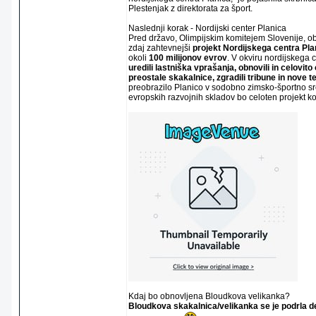
Plestenjak z direktorata za šport.
Naslednji korak - Nordijski center Planica
Pred državo, Olimpijskim komitejem Slovenije, o
zdaj zahtevnejši
projekt Nordijskega centra Pla
okoli
100 milijonov evrov
. V okviru nordijskega 
uredili lastniška vprašanja, obnovili in celovito 
preostale skakalnice, zgradili tribune in nove 
preobrazilo Planico v sodobno zimsko-športno sre
evropskih razvojnih skladov bo celoten projekt k
Kdaj bo obnovljena Bloudkova velikanka?
Bloudkova skakalnica/velikanka se je podrla 