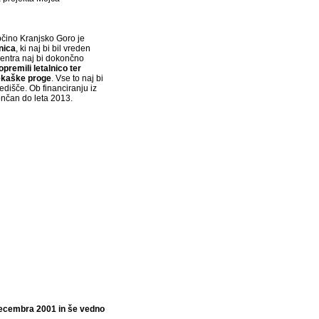
bčino Kranjsko Goro je
nica
, ki naj bi bil vreden
centra naj bi dokončno
opremili letalnico ter
tekaške proge
. Vse to naj bi
dišče. Ob financiranju iz
ončan do leta 2013.
decembra 2001 in še vedno