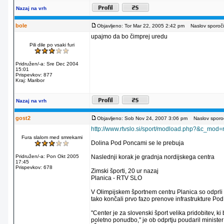
Nazaj na vrh
bole
Objavljeno: Tor Mar 22, 2005 2:42 pm
Naslov sporoči
upajmo da bo čimprej uredu
Pili dile po vsaki furi
Pridružen/-a: Sre Dec 2004
15:01
Prispevkov: 877
Kraj: Maribor
Nazaj na vrh
gost2
Objavljeno: Sob Nov 24, 2007 3:06 pm
Naslov sporoč
http://www.rtvslo.si/sport/modload.php?&c_m
Fura slalom med smrekami
Dolina Pod Poncami se le prebuja
Pridružen/-a: Pon Okt 2005
Naslednji korak je gradnja nordijskega centra
17:45
Prispevkov: 678
Zimski športi, 20 ur nazaj
Planica - RTV SLO
V Olimpijskem športnem centru Planica so odprli 
tako končali prvo fazo prenove infrastrukture Po
"Center je za slovenski šport velika pridobitev, ki b
poletno ponudbo," je ob odprtju poudaril minister 