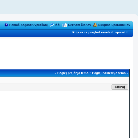
Pomoč pogostih vprašanj
Išči
Seznam članov
Skupine uporabnikov
Prijava za pregled zasebnih sporočil
«
Poglej prejšnjo temo
::
Poglej naslednjo temo
»