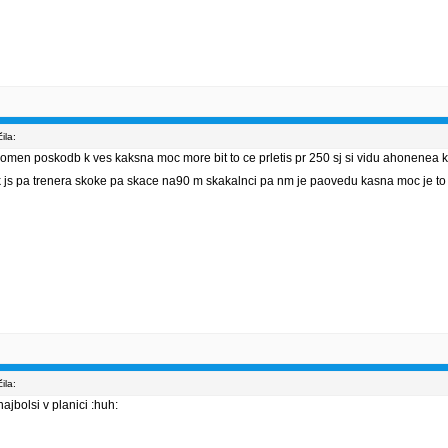
ila:
ogromen poskodb k ves kaksna moc more bit to ce prletis pr 250 sj si vidu ahonenea 
 k js pa trenera skoke pa skace na90 m skakalnci pa nm je paovedu kasna moc je t
ila:
ajbolsi v planici :huh: