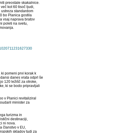
niti preostale skakalnice.
več kot 60 tisoč ljudi,
ne ustreza standardom
0 bo Planica gostila
ila vsaj naprava bratov
i poleti na svetu,
kmovanja.
10281020711231627330
 ki pomeni prvi korak k
ndansi danes vrata odprl še
ljo 120 ležišč za otroke,
ike, ki se bodo pripravljali
o v Planici revitaliziral
oudaril minister za
ega turizma in
tični destinaciji,
ci ni nova.
na članstvo v EU,
ropskih skladov tudi za