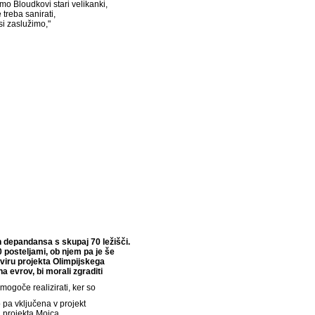
o Bloudkovi stari velikanki,
e treba sanirati,
si zaslužimo,"
 depandansa s skupaj 70 ležišči.
0 posteljami, ob njem pa je še
viru projekta Olimpijskega
a evrov, bi morali zgraditi
o mogoče realizirati, ker so
 pa vključena v projekt
a projekta Mojca