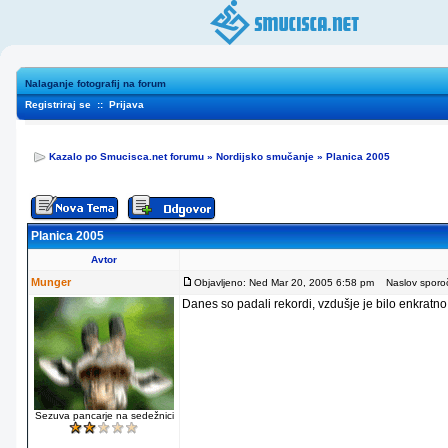
Nalaganje fotografij na forum
Registriraj se
::
Prijava
Kazalo po Smucisca.net forumu
»
Nordijsko smučanje
»
Planica 2005
Planica 2005
Avtor
Munger
Objavljeno: Ned Mar 20, 2005 6:58 pm
Naslov sporoči
Danes so padali rekordi, vzdušje je bilo enkratno
Sezuva pancarje na sedežnici