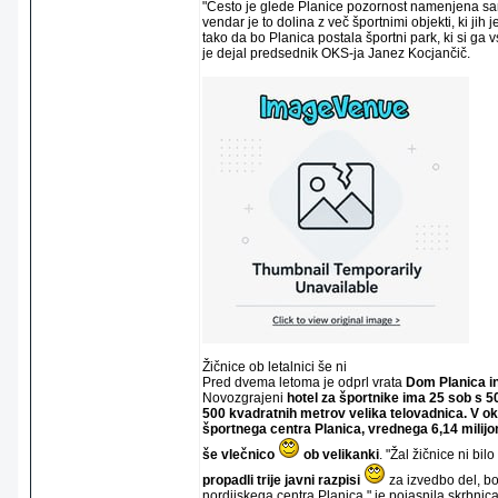
"Često je glede Planice pozornost namenjena sam
vendar je to dolina z več športnimi objekti, ki jih j
tako da bo Planica postala športni park, ki si ga v
je dejal predsednik OKS-ja Janez Kocjančič.
Žičnice ob letalnici še ni
Pred dvema letoma je odprl vrata
Dom Planica in
Novozgrajeni
hotel za športnike ima 25 sob s 5
500 kvadratnih metrov velika telovadnica. V ok
športnega centra Planica, vrednega 6,14 milijon
še vlečnico
ob velikanki
. "Žal žičnice ni bil
propadli trije javni razpisi
za izvedbo del, bo
nordijskega centra Planica," je pojasnila skrbnic