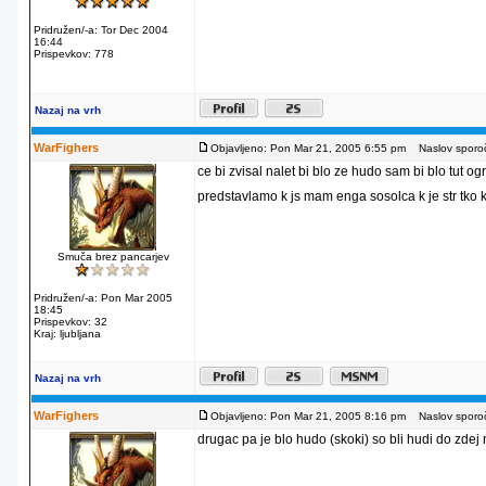
Pridružen/-a: Tor Dec 2004
16:44
Prispevkov: 778
Nazaj na vrh
WarFighers
Objavljeno: Pon Mar 21, 2005 6:55 pm
Naslov sporoč
ce bi zvisal nalet bi blo ze hudo sam bi blo tut 
predstavlamo k js mam enga sosolca k je str tko
Smuča brez pancarjev
Pridružen/-a: Pon Mar 2005
18:45
Prispevkov: 32
Kraj: ljubljana
Nazaj na vrh
WarFighers
Objavljeno: Pon Mar 21, 2005 8:16 pm
Naslov sporoč
drugac pa je blo hudo (skoki) so bli hudi do zdej n