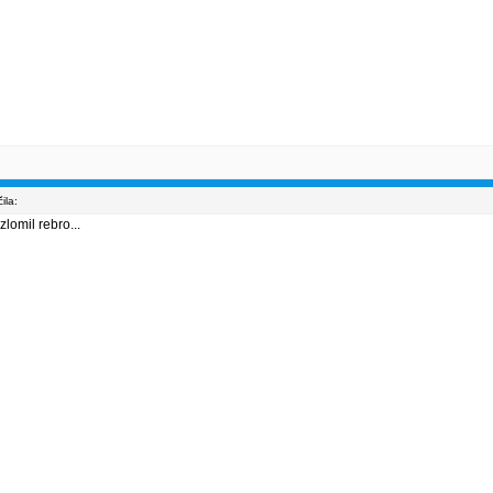
ila:
lomil rebro...