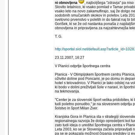
ni obnovljena
, najboljšega "zdravja" pa niso 
Slovito letalnico, ki vsako pomlad v Tamar privabi 
vsako leto na novo zakamuflirajo, saj že dolgo 
sodobnih smučarskih skokov in poletov. Leta 201
svetovno prvenstvo v poletih in do takrat naj bi b
Gorišek, ki se že od nastanka ponaša z najdaljšim
obnovljena in pripravljena za najzahtevnejša te
T. G.
http://sportal.siol.net/default.asp?article_id=
23.11.2007, 16:27
V Planici odprtje športnega centra
Planica - V Olimpijskem športnem centru Planica,
oživitvi doline pod Poncami, je po domu in depa
hotel s telovadnico. V Planici je tako odslej na vo
ki bodo v dolini preživljali šole v naravi, in športn
na tekmovanja.
"Center je za slovenski šport velika pridobitev, ki b
tudi poletno ponudbo," je na slovesnem odprtju p
šolstvo in šport Milan Zver.
Kranjska Gora in Planica sta v strategiji slovensk
regionalnega razvoja že dolgo opredeljeni kot turis
zato tudi ideja o ureditvi športnega centra v Plani
Leta 2003, ko se je Slovenija začela pripravljati 
pa se je pokazala možnost črpanja sredstev iz ev