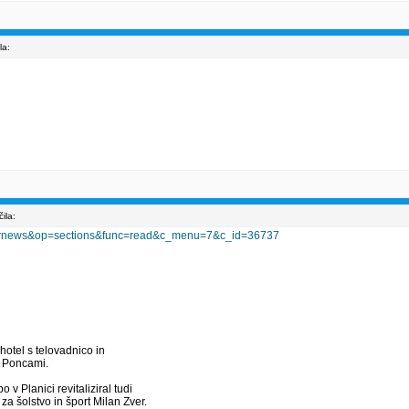
la:
ila:
od=rnews&op=sections&func=read&c_menu=7&c_id=36737
hotel s telovadnico in
d Poncami.
o v Planici revitaliziral tudi
za šolstvo in šport Milan Zver.