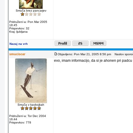
Smuča brez pancarjev
Pridružen/-a: Pon Mar 2005
18:45
Prispevkov: 32
Kraj: ljubljana
Nazaj na vrh
smuciscar
Objavljeno: Pon Mar 21, 2005 8:56 pm
Naslov sporoč
evo, imam informacijo, da si je ahonen pri padcu z
Smuča v kavbojkah
Pridružen/-a: Tor Dec 2004
16:44
Prispevkov: 778