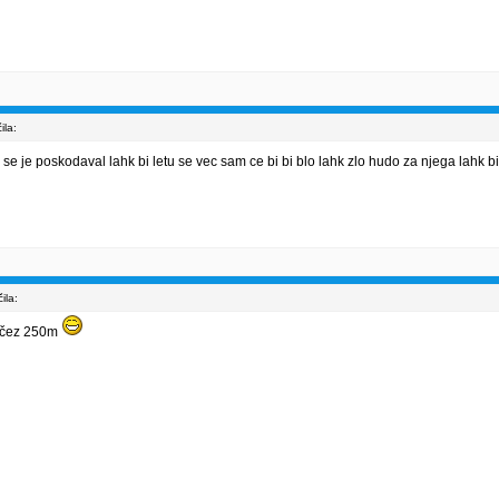
la:
 je poskodaval lahk bi letu se vec sam ce bi bi blo lahk zlo hudo za njega lahk bi s
ila:
lo čez 250m