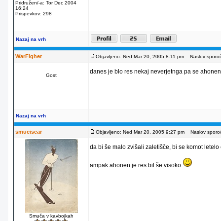
Pridružen/-a: Tor Dec 2004
16:24
Prispevkov: 298
Nazaj na vrh
WarFigher
Objavljeno: Ned Mar 20, 2005 8:11 pm
Naslov sporoči
danes je blo res nekaj neverjetnga pa se ahonen se
Gost
Nazaj na vrh
smuciscar
Objavljeno: Ned Mar 20, 2005 9:27 pm
Naslov sporoč
da bi še malo zvišali zaletišče, bi se komot lete
ampak ahonen je res bil še visoko
Smuča v kavbojkah