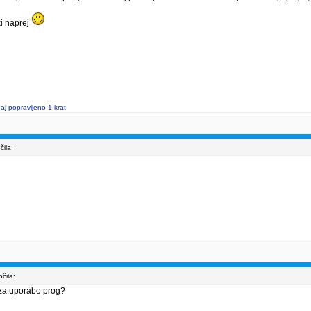
ki naprej
j popravljeno 1 krat
ila:
čila:
i za uporabo prog?