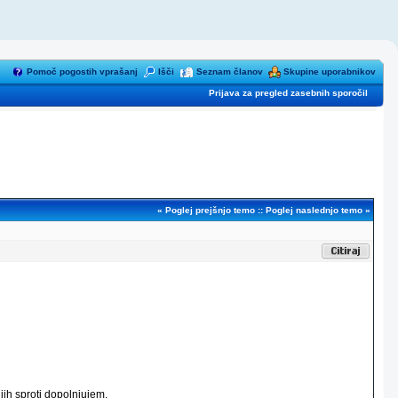
Pomoč pogostih vprašanj
Išči
Seznam članov
Skupine uporabnikov
Prijava za pregled zasebnih sporočil
«
Poglej prejšnjo temo
::
Poglej naslednjo temo
»
jih sproti dopolnjujem.