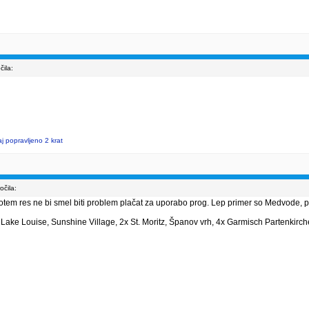
ila:
j popravljeno 2 krat
čila:
otem res ne bi smel biti problem plačat za uporabo prog. Lep primer so Medvode, pa
 Lake Louise, Sunshine Village, 2x St. Moritz, Španov vrh, 4x Garmisch Partenkirch