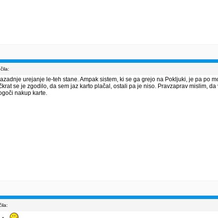
ila:
zadnje urejanje le-teh stane. Ampak sistem, ki se ga grejo na Pokljuki, je pa po mo
ečkrat se je zgodilo, da sem jaz karto plačal, ostali pa je niso. Pravzaprav mislim, 
ogoči nakup karte.
ila: