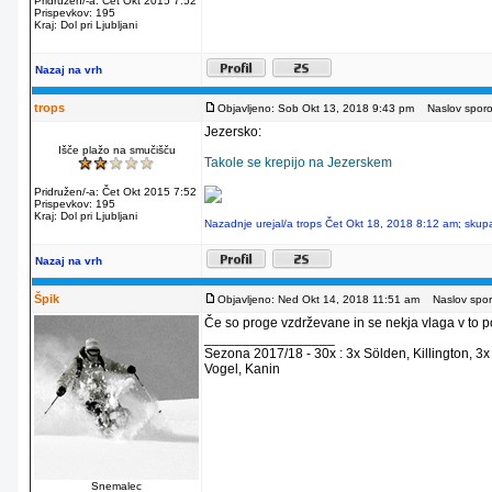
Pridružen/-a: Čet Okt 2015 7:52
Prispevkov: 195
Kraj: Dol pri Ljubljani
Nazaj na vrh
trops
Objavljeno: Sob Okt 13, 2018 9:43 pm
Naslov sporoč
Jezersko:
Išče plažo na smučišču
Takole se krepijo na Jezerskem
Pridružen/-a: Čet Okt 2015 7:52
Prispevkov: 195
Kraj: Dol pri Ljubljani
Nazadnje urejal/a trops Čet Okt 18, 2018 8:12 am; skupa
Nazaj na vrh
Špik
Objavljeno: Ned Okt 14, 2018 11:51 am
Naslov sporo
Če so proge vzdrževane in se nekja vlaga v to p
_________________
Sezona 2017/18 - 30x : 3x Sölden, Killington, 3x
Vogel, Kanin
Snemalec