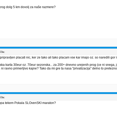
e krog dolg 5 km dovolj za naše razmere?
ila:
ripravljen placati nic, ker ze tako ali tako placam vse kar imajo oz. so naredili go
enska karta 30eur oz. 70eur sezonska... za 200+ dnevno urejenih prog (ce ni snega,
ni ravno primerljivo kajne? Tako da mi gre ta nasa "privatizacija" delno to pretezno
ila:
 sklopa tekem Pokala SLOvenSKI maraton?