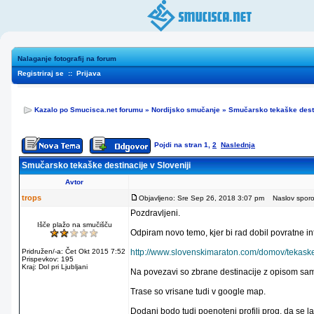
Nalaganje fotografij na forum
Registriraj se
::
Prijava
Kazalo po Smucisca.net forumu
»
Nordijsko smučanje
»
Smučarsko tekaške desti
Pojdi na stran
1
,
2
Naslednja
Smučarsko tekaške destinacije v Sloveniji
Avtor
trops
Objavljeno: Sre Sep 26, 2018 3:07 pm
Naslov sporoči
Pozdravljeni.
Išče plažo na smučišču
Odpiram novo temo, kjer bi rad dobil povratne i
Pridružen/-a: Čet Okt 2015 7:52
http://www.slovenskimaraton.com/domov/tekaske-
Prispevkov: 195
Kraj: Dol pri Ljubljani
Na povezavi so zbrane destinacije z opisom sami
Trase so vrisane tudi v google map.
Dodani bodo tudi poenoteni profili prog, da se l