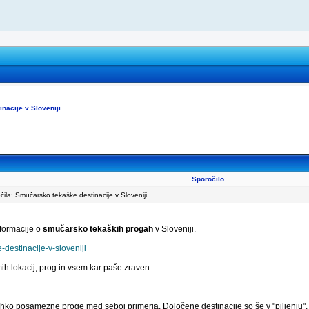
nacije v Sloveniji
Sporočilo
la: Smučarsko tekaške destinacije v Sloveniji
nformacije o
smučarsko tekaških progah
v Sloveniji.
destinacije-v-sloveniji
h lokacij, prog in vsem kar paše zraven.
ahko posamezne proge med seboj primerja. Določene destinacije so še v "piljenju", 