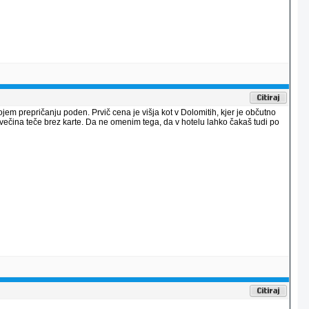
jem prepričanju poden. Prvič cena je višja kot v Dolomitih, kjer je občutno
da večina teče brez karte. Da ne omenim tega, da v hotelu lahko čakaš tudi po