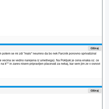
r in potem se mi zdi "malo" neumno da bo nek Farcnik ponovno sprivatiziral
 je vecina se vedno narejena iz umetnega). Na Pokljuki je cena enaka oz. ce
 na k** in zares nisem pripravljen placevati za nekaj, kar sem jim ze v osnovi