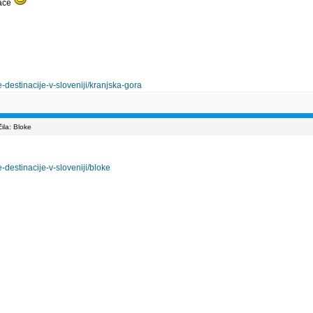
kače
destinacije-v-sloveniji/kranjska-gora
la: Bloke
destinacije-v-sloveniji/bloke