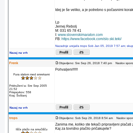
Idej je še veliko, a je potrebno s počasnimi kora
Lp
Jernej Rebolj
M: 031 65 78 41
I:
www.slovenskimaraton.com
FB:
https://www.facebook.com/slo.ski.teki/
Nazadnje urejal/a trops Sob Jan 05, 2019 7:57 am; skupa
Nazaj na vrh
Frenk
Objavljeno: Sre Sep 26, 2018 7:40 pm
Naslov sporoč
Pohvaljeni!!!!!!
Fura slalom med smrekami
Pridružen/-a: Sre Sep 2005
21:52
Prispevkov: 558
Kraj: Šoštanj
Nazaj na vrh
trops
Objavljeno: Sob Sep 29, 2018 8:54 am
Naslov sporo
Zanima me, koliko ste tekači pripravljeni plačat
Kaj za tovrstno plačilo pričakujete?
Išče plažo na smučišču