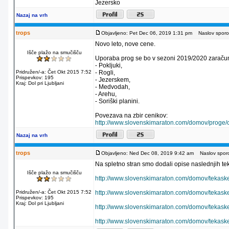
Jezersko
Nazaj na vrh
trops
Objavljeno: Pet Dec 06, 2019 1:31 pm
Naslov sporoč
Novo leto, nove cene.
Išče plažo na smučišču
Uporaba prog se bo v sezoni 2019/2020 zaraču
- Pokljuki,
Pridružen/-a: Čet Okt 2015 7:52
- Rogli,
Prispevkov: 195
- Jezerskem,
Kraj: Dol pri Ljubljani
- Medvodah,
- Arehu,
- Soriški planini.
Povezava na zbir cenikov:
http://www.slovenskimaraton.com/domov/proge/
Nazaj na vrh
trops
Objavljeno: Ned Dec 08, 2019 9:42 am
Naslov sporo
Na spletno stran smo dodali opise naslednjih tek
Išče plažo na smučišču
http://www.slovenskimaraton.com/domov/tekaske-d
Pridružen/-a: Čet Okt 2015 7:52
http://www.slovenskimaraton.com/domov/tekaske-d
Prispevkov: 195
Kraj: Dol pri Ljubljani
http://www.slovenskimaraton.com/domov/tekaske-de
http://www.slovenskimaraton.com/domov/tekaske-d