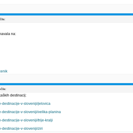
ila:
navala na:
cenik
čila:
aških destinacij:
estinacije-v-sloveniji/jelovica
estinacije-v-sloveniji/velika-planina
stinacije-v-sloveniji/trije-kralji
estinacije-v-sloveniji/ziri