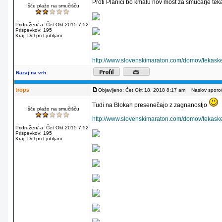
Proti Planici bo kmalu nov most za smučarje te
Išče plažo na smučišču
Pridružen/-a: Čet Okt 2015 7:52
Prispevkov: 195
Kraj: Dol pri Ljubljani
http://www.slovenskimaraton.com/domov/tekaske-
Nazaj na vrh
trops
Objavljeno: Čet Okt 18, 2018 8:17 am
Naslov sporoči
Tudi na Blokah presenečajo z zagnanostjo
Išče plažo na smučišču
http://www.slovenskimaraton.com/domov/tekaske-
Pridružen/-a: Čet Okt 2015 7:52
Prispevkov: 195
Kraj: Dol pri Ljubljani