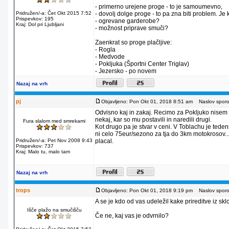
- primerno urejene proge - to je samoumevno,
Pridružen/-a: Čet Okt 2015 7:52
- dovolj dolge proge - to pa zna biti problem. J
Prispevkov: 195
- ogrevane garderobe?
Kraj: Dol pri Ljubljani
- možnost priprave smuči?
Zaenkrat so proge plačljive:
- Rogla
- Medvode
- Pokljuka (Športni Center Triglav)
- Jezersko - po novem
Nazaj na vrh
pj
Objavljeno: Pon Okt 01, 2018 8:51 am
Naslov sporoč
Odvisno kaj in zakaj. Recimo za Pokljuko nisem p
nekaj, kar so mu postavili in naredili drugi.
Fura slalom med smrekami
Kot drugo pa je stvar v ceni. V Toblachu je ted
ni celo 75eur/sezono za tja do 3km motokrosov... 
Pridružen/-a: Pet Nov 2008 9:43
placal.
Prispevkov: 737
Kraj: Malo tu, malo tam
Nazaj na vrh
trops
Objavljeno: Pon Okt 01, 2018 9:19 pm
Naslov sporoč
A se je kdo od vas udeležil kake prireditve iz
Išče plažo na smučišču
Če ne, kaj vas je odvrnilo?