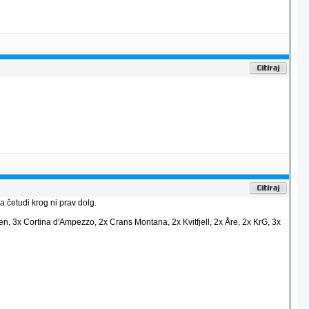
 četudi krog ni prav dolg.
en, 3x Cortina d'Ampezzo, 2x Crans Montana, 2x Kvitfjell, 2x Åre, 2x KrG, 3x