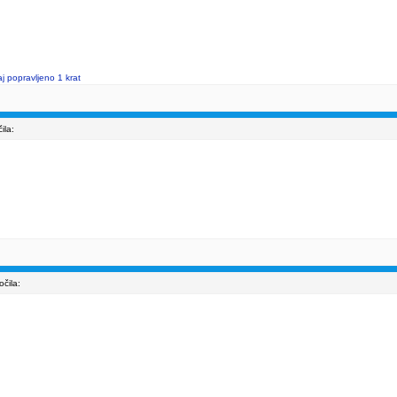
j popravljeno 1 krat
ila:
čila: