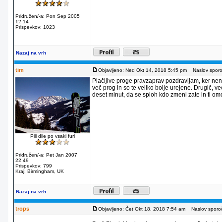
Pridružen/-a: Pon Sep 2005
12:14
Prispevkov: 1023
Nazaj na vrh
tim
Objavljeno: Ned Okt 14, 2018 5:45 pm
Naslov sporoč
Plačljive proge pravzaprav pozdravljam, ker nena
več prog in so te veliko bolje urejene. Drugič, v
deset minut, da se sploh kdo zmeni zate in ti om
Pili dile po vsaki furi
Pridružen/-a: Pet Jan 2007
22:49
Prispevkov: 799
Kraj: Birmingham, UK
Nazaj na vrh
trops
Objavljeno: Čet Okt 18, 2018 7:54 am
Naslov sporoč