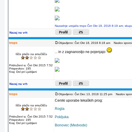
Nazadnje urejal/a trops Čet Okt 18, 2018 8:19 am; skupa
Nazaj na vrh
trops
Objavljeno: Čet Okt 18, 2018 8:18 am
Naslov sporoč
... in z zagnanostjo ne pojenjajo
Išče plažo na smučišču
Pridružen/-a: Čet Okt 2015 7:52
Prispevkov: 195
Kraj: Dol pri Ljubljani
Nazaj na vrh
trops
Objavljeno: Čet Dec 13, 2018 11:25 pm
Naslov sporo
Ceniki uporabe tekaških prog:
Išče plažo na smučišču
Rogla
Pridružen/-a: Čet Okt 2015 7:52
Pokljuka
Prispevkov: 195
Kraj: Dol pri Ljubljani
Bonovec (Medvode)