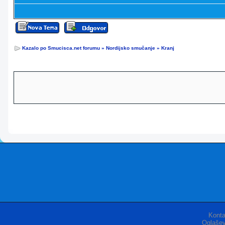
Kazalo po Smucisca.net forumu
»
Nordijsko smučanje
»
Kranj
Konta
Oglašev