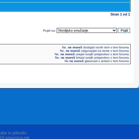
Stran
1
od
1
Pojdi na:
Ne,
ne moreš
dodajati novih tem v tem forumu
Ne,
ne moreš
odgovarjati na teme v tem forumu
Ne,
ne moreš
urejati svojih prispevkov v tem forumu
Ne,
ne moreš
brisati svojih prispevkov v tem forumu
Ne
ne moreš
glasovati v anketi v tem forumu
abe in piškotki
014 smucisca.net