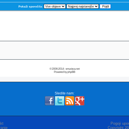
Pokaži sporočila:
© 2006-2014 - smucisca.net
Powered by phpBB
Sledite nam:
kt
Pogoji upor
anje
Copyright 2