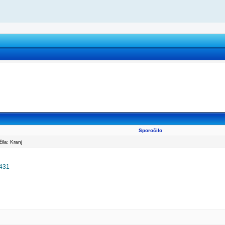
Sporočilo
la: Kranj
1431