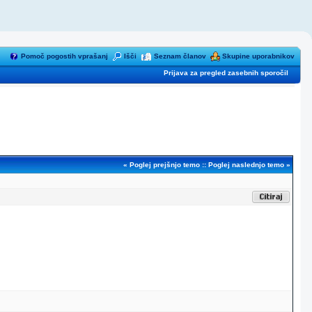
Pomoč pogostih vprašanj
Išči
Seznam članov
Skupine uporabnikov
Prijava za pregled zasebnih sporočil
«
Poglej prejšnjo temo
::
Poglej naslednjo temo
»