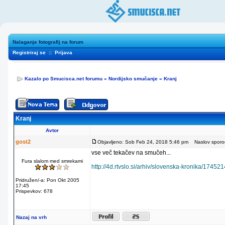
Nalaganje fotografij na forum
Registriraj se
::
Prijava
Kazalo po Smucisca.net forumu
»
Nordijsko smučanje
»
Kranj
Kranj
Avtor
gost2
Objavljeno: Sob Feb 24, 2018 5:46 pm
Naslov sporoči
vse več tekačev na smučeh...
Fura slalom med smrekami
http://4d.rtvslo.si/arhiv/slovenska-kronika/17452
Pridružen/-a: Pon Okt 2005
17:45
Prispevkov: 678
Nazaj na vrh