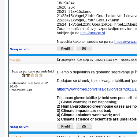
18/19=34x
19/20=26x
20/21=21x+15xturno
21/22=15xVogel,21xKr. Gora,1xstari vrh,1xkrva
22/23=21xVogel,17xKr. Gora,1xKanin
23/24=1xVogel,2xKr. Gora,1xKozji hrbet,1xMojstr
Zaradi tehničnih težav je vzpostavljen nov forum
Vabljen tja na
http://smucar.si
Navodila kako to narediš so pa na
https://www.
Nazaj na vrh
matejp
Objavljeno: Čet Sep 07, 2023 12:44 pm
Naslov sporo
Sezuva pancarje na sedežnici
Dilemo o dejavnikih za globalno segrevanje je 
Dodajam še članek, ki se ukvarja s taktikami "po
Pridružen/-a: Pet Nov 2012
10:40
https://www.forbes.com/sites/davidrvetter/2021
Prispevkov: 246
Pripopam glavne taktike (z bold sem poudaril tak
1) Global warming is not happening;
2) Human-produced greenhouse gases are not
3) Climate impacts are not bad;
4) Climate solutions won’t work; and
5) Climate science or scientists are unreliable
Nazaj na vrh