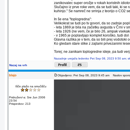
zanikovalec super orožje v rokah koristnih idiot
Slučajno iz prve roke vem, da se tudi taki, ki se
kuhinjo." Se namreč ne srrinja z teorijo o CO2 segr
In še ena "toplogredna":
Velikokrat se tudi po tv govori, da so zadnje pop
- leta 1869 je bila na začetku avgusta v Črni v
- leta 1926 (ne vem, če je bilo 26, ampak vsekako
- v 1965 je poplavljajo komplet koroško, tudi dol 
Glavna razlika je v tem, da so bili prej vodotoki 
Ko gledam stare slike z zajlami privezanimi lese
Torej; ne zanikam toplogredne ideje, pa tudi ve
Nazadnje urejal/a ledenko Pet Sep 08, 2023 9:50 am; sk
Nazaj na vrh
blajo
Objavljeno: Pet Sep 08, 2023 9:45 am
Naslov sporoč
Išče plažo na smučišču
Pridružen/-a: Sre Jun 2006
23:54
Prispevkov: 213