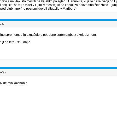
 spravila na vlak. Po mestih pa bi lahko po zgledu Hannovra, ki je le nekaj večji od Lju
o globlji, kot sem jih videl v tujini, v mestih, ko so kopali za podzemno železnico. 
 pod Ljubljano (ne poznam dovolj situacije v Mariboru).
ila:
lobalne spremembe in označujejo potrebne spremembe z ekoludizmom...
iji od leta 1950 dalje.
čila:
v dejavnikov nanje.