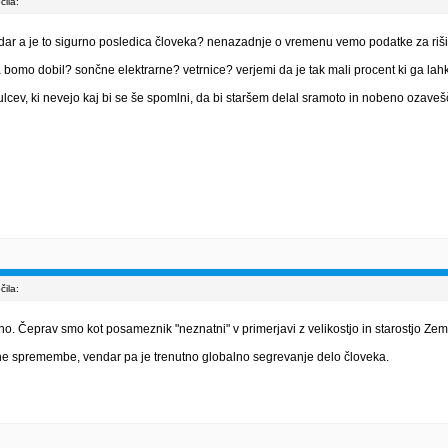
ila:
ar a je to sigurno posledica človeka? nenazadnje o vremenu vemo podatke za riši pi
jo pa bomo dobil? sončne elektrarne? vetrnice? verjemi da je tak mali procent ki ga 
v, ki nevejo kaj bi se še spomlni, da bi staršem delal sramoto in nobeno ozaveščan
ila:
o. Čeprav smo kot posameznik "neznatni" v primerjavi z velikostjo in starostjo Zemlj
ne spremembe, vendar pa je trenutno globalno segrevanje delo človeka.