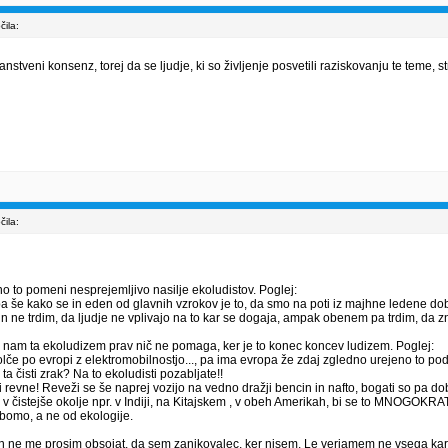
ila:
anstveni konsenz, torej da se ljudje, ki so življenje posvetili raziskovanju te tem
ila:
no to pomeni nesprejemljivo nasilje ekoludistov. Poglej:
 pa še kako se in eden od glavnih vzrokov je to, da smo na poti iz majhne ledene d
n ne trdim, da ljudje ne vplivajo na to kar se dogaja, ampak obenem pa trdim, da zn
prav nam ta ekoludizem prav nič ne pomaga, ker je to konec koncev ludizem. Poglej:
če po evropi z elektromobilnostjo..., pa ima evropa že zdaj zgledno urejeno to pod
a čisti zrak? Na to ekoludisti pozabljate!!
revne! Reveži se še naprej vozijo na vedno dražji bencin in nafto, bogati so pa dobil
ložili v čistejše okolje npr. v Indiji, na Kitajskem , v obeh Amerikah, bi se to MN
j bomo, a ne od ekologije.
 ne me prosim obsojat, da sem zanikovalec, ker nisem. Le verjamem ne vsega kar mi 