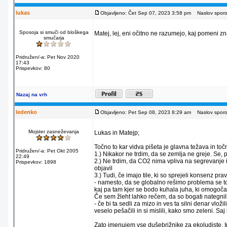
lukas
Objavljeno: Čet Sep 07, 2023 3:58 pm
Naslov sporoč
Sposoja si smuči od bloškega
Matej, lej, eni očitno ne razumejo, kaj pomeni zn
smučarja
Pridružen/-a: Pet Nov 2020
17:43
Prispevkov: 80
Nazaj na vrh
ledenko
Objavljeno: Pet Sep 08, 2023 8:29 am
Naslov sporoč
Mojster zasneževanja
Lukas in Matejp;
Točno to kar vidva pišeta je glavna težava in toč
Pridružen/-a: Pet Okt 2005
1.) Nikakor ne trdim, da se zemlja ne greje. Se,
22:49
2.) Ne trdim, da CO2 nima vpliva na segrevanje i
Prispevkov: 1898
objavil
3.) Tudi, če imajo tile, ki so sprejeli konsenz 
- namesto, da se globalno rešimo problema se tol
kaj pa tam kjer se bodo kuhala juha, ki omogoča t
Če sem žleht lahko rečem, da so bogati nategnili 
- če bi ta sedli za mizo in ves ta silni denar v
veselo pešačili in si mislili, kako smo zeleni. Sa
Zato imenujem vse dušebrižnike za ekoludiste. In