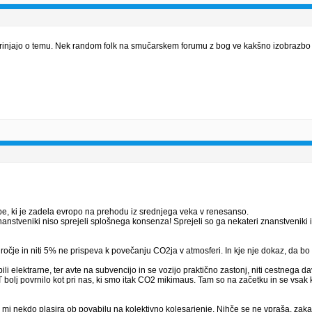
e, strinjajo o temu. Nek random folk na smučarskem forumu z bog ve kakšno izobrazbo 
obe, ki je zadela evropo na prehodu iz srednjega veka v renesanso.
anstveniki niso sprejeli splošnega konsenza! Sprejeli so ga nekateri znanstveniki 
ročje in niti 5% ne prispeva k povečanju CO2ja v atmosferi. In kje nje dokaz, da b
i elektrarne, ter avte na subvencijo in se vozijo praktično zastonj, niti cestnega d
OGOKRAT bolj povrnilo kot pri nas, ki smo itak CO2 mikimaus. Tam so na začetku in 
nekdo plasira ob povabilu na kolektivno kolesarjenje. Nihče se ne vpraša, zakaj Gr