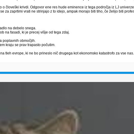
ejo o človeški krivdi. Odgovor ene res hude eminence iz tega področja iz LJ univerze,
za zaprtimi vrati ne strinjajo z to idejo, ampak morajo biti tiho, če želijo biti profes
apadlo na debelo snega.
 na fasadi, ki je precej višje od tega zdaj.
š na poplavnih območjih.
em kraju se prav trapasto počutim.
na tleh evrope, ki ne bo prineslo nič drugega kot ekonomsko katastrofo za vse nas.