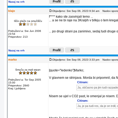
Nazaj na vrh
blajo
Objavljeno: Sre Sep 06, 2023 9:34 am
Naslov sporoč
f**** kako ste zasvinjali temo ...
... a se ne bi raje na 3Kraljih v bifeju o tem krega
Išče plažo na smučišču
Pridružen/-a: Sre Jun 2006
... po drugi strani pa zanimivo, sedaj tudi druge 
23:54
Prispevkov: 213
Nazaj na vrh
marko
Objavljeno: Sre Sep 06, 2023 3:33 pm
Naslov sporoč
Smuča za mali srpan
[quote="ledenko"]Marko;
V glavnem se strinjava. Morda bi pripomnil, da 
Pridružen/-a: Tor Sep 2005
Citiram:
15:00
Prispevkov: 2840
Ja, občasno pa jim tudi razpade
Kraj: Ljubljana
Nisem se ujel v CO2 past, le omenjal je nisem. D
Citiram:
Ja, je pa tudi res, da je on trdi