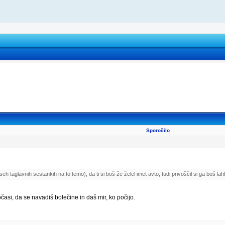
Sporočilo
aglavnih sestankih na to temo), da ti si boš že želel imet avto, tudi privoščil si ga boš lahko
očasi, da se navadiš bolečine in daš mir, ko počijo.