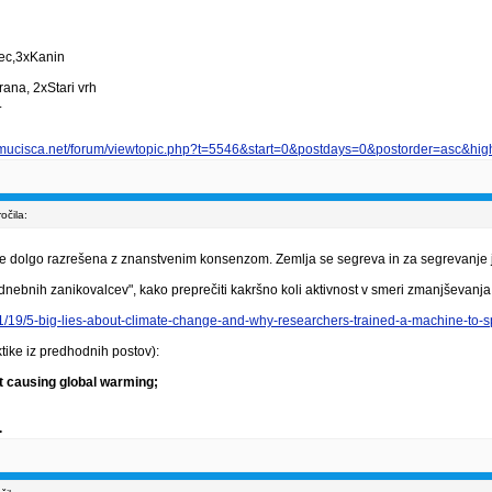
vec,3xKanin
ana, 2xStari vrh
.
smucisca.net/forum/viewtopic.php?t=5546&start=0&postdays=0&postorder=asc&high
čila:
že dolgo razrešena z znanstvenim konsenzom. Zemlja se segreva in za segrevanje je
dnebnih zanikovalcev", kako preprečiti kakršno koli aktivnost v smeri zmanjševanja 
/11/19/5-big-lies-about-climate-change-and-why-researchers-trained-a-machine-to-s
tike iz predhodnih postov):
 causing global warming;
.