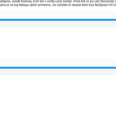
bljane, uvedli tramvaj, ki bi šel v centru pod zemljo. Pred leti so po celi Slovenski c
Ljubljana je za kaj takega sploh primerna. Za začetek bi vkopal dele tras Bežigrad-Vi