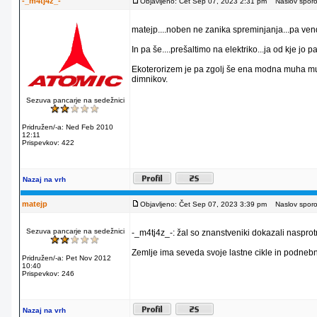
-_m4tj4z_-
Objavljeno: Čet Sep 07, 2023 2:31 pm
Naslov sporoč
matejp....noben ne zanika spreminjanja...pa vend
In pa še....prešaltimo na elektriko...ja od kje 
Ekoterorizem je pa zgolj še ena modna muha mulce
dimnikov.
Sezuva pancarje na sedežnici
Pridružen/-a: Ned Feb 2010
12:11
Prispevkov: 422
Nazaj na vrh
matejp
Objavljeno: Čet Sep 07, 2023 3:39 pm
Naslov sporoč
Sezuva pancarje na sedežnici
-_m4tj4z_-: žal so znanstveniki dokazali nasprotn
Zemlje ima seveda svoje lastne cikle in podneb
Pridružen/-a: Pet Nov 2012
10:40
Prispevkov: 246
Nazaj na vrh