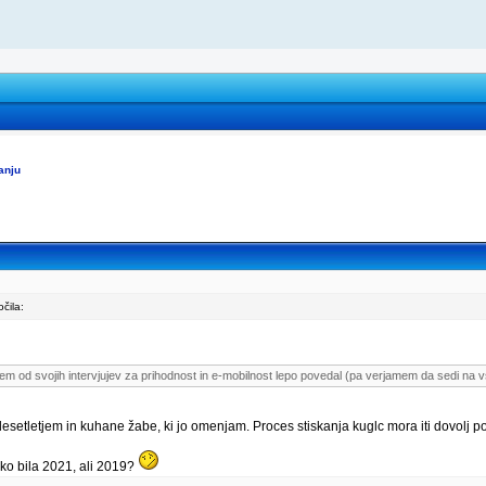
anju
čila:
od svojih intervjujev za prihodnost in e-mobilnost lepo povedal (pa verjamem da sedi na vseh t
ed desetletjem in kuhane žabe, ki jo omenjam. Proces stiskanja kuglc mora iti dovolj p
ko bila 2021, ali 2019?