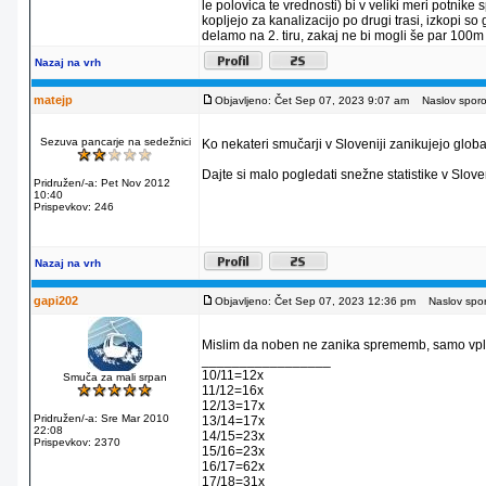
le polovica te vrednosti) bi v veliki meri potnike
kopljejo za kanalizacijo po drugi trasi, izkopi s
delamo na 2. tiru, zakaj ne bi mogli še par 100m
Nazaj na vrh
matejp
Objavljeno: Čet Sep 07, 2023 9:07 am
Naslov sporoč
Sezuva pancarje na sedežnici
Ko nekateri smučarji v Sloveniji zanikujejo g
Dajte si malo pogledati snežne statistike v Sloven
Pridružen/-a: Pet Nov 2012
10:40
Prispevkov: 246
Nazaj na vrh
gapi202
Objavljeno: Čet Sep 07, 2023 12:36 pm
Naslov sporo
Mislim da noben ne zanika sprememb, samo vpli
_________________
10/11=12x
Smuča za mali srpan
11/12=16x
12/13=17x
Pridružen/-a: Sre Mar 2010
13/14=17x
22:08
14/15=23x
Prispevkov: 2370
15/16=23x
16/17=62x
17/18=31x