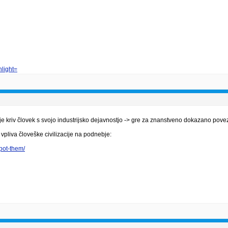
light=
 kriv človek s svojo industrijsko dejavnostjo -> gre za znanstveno dokazano pove
vpliva človeške civilizacije na podnebje:
pot-them/