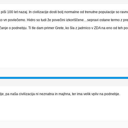
ši 100 let nazaj. In civilizacije dosti bolj normalne od trenutne populacije so rav
lahko vn povlečemo. Hidro so tudi že povečini izkoriščene....sepravi ostane termo z
je o podnebju. Ti tle dam primer Grete, ko šla z jadrnico v ZDA na eno od teh podn
e, pa naša civilizacija ni neznatna in majhna, ter ima velik vpliv na podnebje.