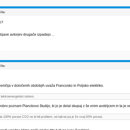
ila:
li?
objave avtorjev drugače izpadejo ...
ila:
Nemčija v določenih obdobjih uvaža Francosko in Poljsko elektriko.
 lektroenergetski sistem.
obro poznam Planckovo študijo, ki jo je delal skupaj z še enim avstrijcem in ta je v
l, da 100% porast CO2 ne bi bil problem, od takrat pa je že vsaj 50% porast.