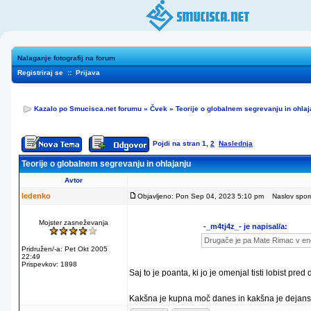
Nalaganje fotografij na forum
Registriraj se
::
Prijava
Kazalo po Smucisca.net forumu
»
Čvek
»
Teorije o globalnem segrevanju in ohlaj
Pojdi na stran
1
,
2
Naslednja
Teorije o globalnem segrevanju in ohlajanju
Avtor
ledenko
Objavljeno: Pon Sep 04, 2023 5:10 pm
Naslov sporo
Mojster zasneževanja
-_m4tj4z_- je napisal/a:
Drugače je pa Mate Rimac v enem 
Pridružen/-a: Pet Okt 2005
22:49
Prispevkov: 1898
Saj to je poanta, ki jo je omenjal tisti lobist pr
Kakšna je kupna moč danes in kakšna je dejans