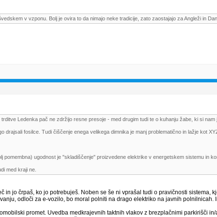
vedskem v vzponu. Bolj je ovira to da nimajo neke tradicije, zato zaostajajo za Angleži in Dan
ditve Ledenka pač ne zdržijo resne presoje - med drugim tudi te o kuhanju žabe, ki si nam jo 
go drajsali fosilce. Tudi čiščenje enega velikega dimnika je manj problematično in lažje kot XY
bolj pomembna) ugodnost je "skladiščenje" proizvedene elektrike v energetskem sistemu in kor
udi med kraji ne.
več in jo črpaš, ko jo potrebuješ. Noben se še ni vprašal tudi o pravičnosti sistema,
novanju, odloči za e-vozilo, bo moral polniti na drago elektriko na javnih polnilnica
avtomobilski promet. Uvedba medkrajevnih taktnih vlakov z brezplačnimi parkirišči