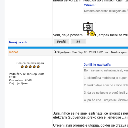
Morda še kot zanimivost, da so v rimskih časih za
Citiram:
Rimsko cesarstvi ni segalo do Šv
Vem, da je povsem
, ampak meni se zdi
Nazaj na vrh
marko
Objavljeno: Sre Sep 06, 2023 4:02 pm
Naslov sporoč
Smuča za mali srpan
JurijB je napisal/a:
Bom še samo nekaj napisal, ker 
Pridružen/-a: Tor Sep 2005
15:00
1. električna mobilnost je super
Prispevkov: 2840
Kraj: Ljubljana
2. koliko dajo sončne celice dob
3. da se ne boste preveč jezili
4. pa še ena - urejen in učinkovi
Jurij, nihče se ne sme jeziti nate, če izkoristiš 
elektrarn (subvencije, preko cen el. energije ...
Urejen javni promet je utopija, dokler se držav