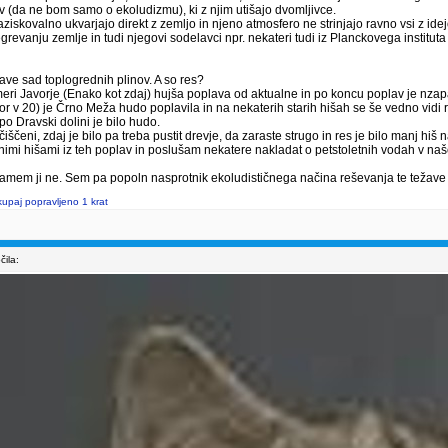
ov (da ne bom samo o ekoludizmu), ki z njim utišajo dvomljivce.
 raziskovalno ukvarjajo direkt z zemljo in njeno atmosfero ne strinjajo ravno vsi z id
evanju zemlje in tudi njegovi sodelavci npr. nekateri tudi iz Planckovega instituta se 
lave sad toplogrednih plinov. A so res?
 smeri Javorje (Enako kot zdaj) hujša poplava od aktualne in po koncu poplav je nz
r v 20) je Črno Meža hudo poplavila in na nekaterih starih hišah se še vedno vidi rob
po Dravski dolini je bilo hudo.
očiščeni, zdaj je bilo pa treba pustit drevje, da zaraste strugo in res je bilo manj hi
nimi hišami iz teh poplav in poslušam nekatere nakladat o petstoletnih vodah v naš
rjamem ji ne. Sem pa popoln nasprotnik ekoludističnega načina reševanja te težave 
upaj popravljeno 1 krat
ila: