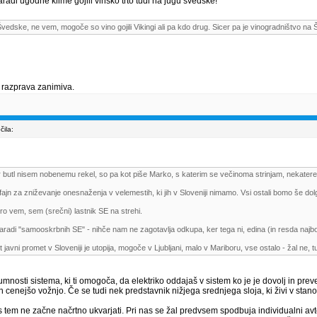
radi ugodne klime gojili vinsko trto tudi na jugu švedske!
edske, ne vem, mogoče so vino gojili Vikingi ali pa kdo drug. Sicer pa je vinogradništvo na Š
 razprava zanimiva.
ila:
butl nisem nobenemu rekel, so pa kot piše Marko, s katerim se večinoma strinjam, nekatere tr
 fajn za zniževanje onesnaženja v velemestih, ki jih v Sloveniji nimamo. Vsi ostali bomo še dol
ro vem, sem (srečni) lastnik SE na strehi.
 zaradi "samooskrbnih SE" - nihče nam ne zagotavlja odkupa, ker tega ni, edina (in resda naj
t javni promet v Sloveniji je utopija, mogoče v Ljubljani, malo v Mariboru, vse ostalo - žal ne, t
neumnosti sistema, ki ti omogoča, da elektriko oddajaš v sistem ko je je dovolj in pre
) in cenejšo vožnjo. Če se tudi nek predstavnik nižjega srednjega sloja, ki živi v sta
a s tem ne začne načrtno ukvarjati. Pri nas se žal predvsem spodbuja individualni 