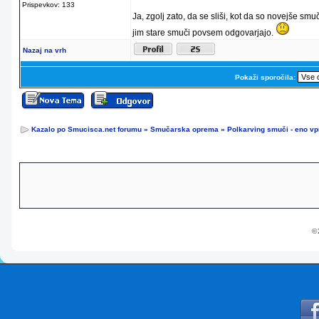
Prispevkov: 133
Ja, zgolj zato, da se sliši, kot da so novejše smu
jim stare smuči povsem odgovarjajo.
Nazaj na vrh
Pokaži sporočila:
Kazalo po Smucisca.net forumu
»
Smučarska oprema
»
Polkarving smuči - eno vp
© 