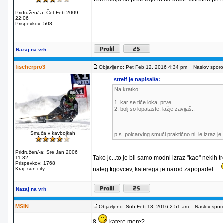
Pridružen/-a: Čet Feb 2009
22:06
Prispevkov: 508
Nazaj na vrh
fischerpro3
Objavljeno: Pet Feb 12, 2016 4:34 pm
Naslov sporoč
streif je napisal/a:
Na kratko:
1. kar se tiče loka, prve.
2. bolj so lopataste, lažje zavijaš..
Smuča v kavbojkah
p.s. polcarving smuči praktično ni. le izraz 
Pridružen/-a: Sre Jan 2006
Tako je...to je bil samo modni izraz "kao" nekih t
11:32
Prispevkov: 1768
Kraj: sun city
nateg trgovcev, katerega je narod zapopadel....
Nazaj na vrh
MSIN
Objavljeno: Sob Feb 13, 2016 2:51 am
Naslov sporo
8
katere mere?