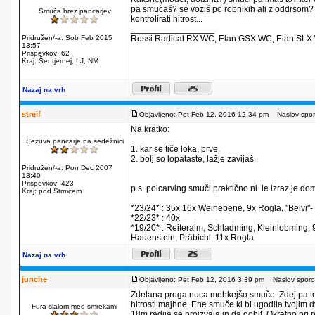
pa smučaš? se voziš po robnikih ali z oddrsom? če
Smuča brez pancarjev
kontrolirati hitrost...
_________________
Pridružen/-a: Sob Feb 2015
Rossi Radical RX WC, Elan GSX WC, Elan SLX W
13:57
Prispevkov: 62
Kraj: Šentjernej, LJ, NM
Nazaj na vrh
streif
Objavljeno: Pet Feb 12, 2016 12:34 pm
Naslov sporo
Na kratko:
Sezuva pancarje na sedežnici
1. kar se tiče loka, prve.
2. bolj so lopataste, lažje zavijaš..
Pridružen/-a: Pon Dec 2007
13:40
Prispevkov: 423
p.s. polcarving smuči praktično ni. le izraz je 
Kraj: pod Strmcem
_________________
*23/24* : 35x 16x Weinebene, 9x Rogla, "Belvi"- S
*22/23* : 40x
*19/20* : Reiteralm, Schladming, Kleinlobming,
Hauenstein, Präbichl, 11x Rogla
Nazaj na vrh
junche
Objavljeno: Pet Feb 12, 2016 3:39 pm
Naslov sporoč
Zdelana proga nuca mehkejšo smučo. Zdej pa to n
hitrosti majhne. Ene smuče ki bi ugodila tvojim
Fura slalom med smrekami
18m radija se proizvaja in da dobit. Okretno pri