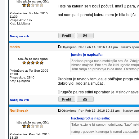
Išče plažo na smučišču
Tiste na katerih se ti boljš počutiš. Imaš 2 para,
Pridružen/-a: Tor Mar 2015
pol nam pa ti poročaj katera mera je bila boljša
11:39
Prispevkov: 197
Kraj: Ljubljana
Nazaj na vrh
marko
Objavljeno: Ned Feb 14, 2016 1:41 pm
Naslov sporo
junche je napisal/a:
Smuča za mali srpan
Zdelana proga nuca mehkejšo smučo. Zdej pa t
hitrosti majhne. Ene smuče ki bi ugodila tvo
18m radija se proizvaja in da dobit. Okretno
Pridružen/-a: Tor Sep 2005
15:00
Prispevkov: 2840
Problem je ravno v tem, da je običajno proga zd
Kraj: Ljubljana
dobro vidi, kdo zna smučati.
Drugače pa res edini uporaben je Msinov nasvet.
Nazaj na vrh
NoriSnezak
Objavljeno: Pon Feb 15, 2016 10:23 am
Naslov spor
fischerpro3 je napisal/a:
Išče plažo na smučišču
Tako je...to je bil samo modni izraz "kao" nek
nateg trgovcev, katerega je narod zapopadel.
Pridružen/-a: Pon Feb 2013
13:25