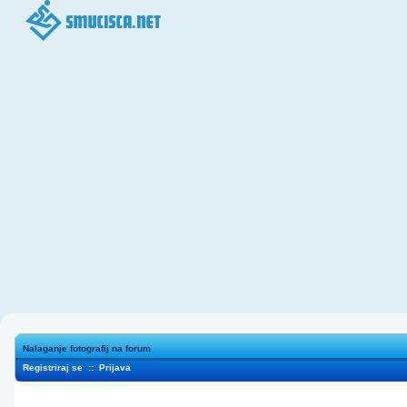
Nalaganje fotografij na forum
Registriraj se
::
Prijava