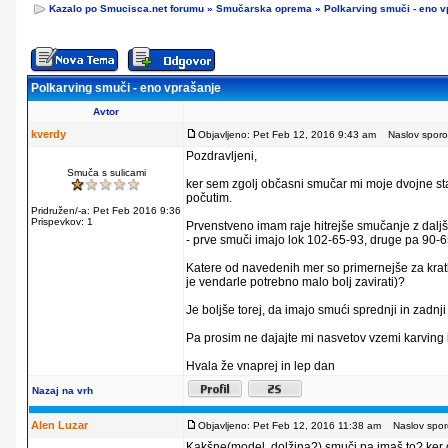
Kazalo po Smucisca.net forumu
»
Smučarska oprema
»
Polkarving smuči - eno v
Polkarving smuči - eno vprašanje
Avtor
kverdy
Objavljeno: Pet Feb 12, 2016 9:43 am
Naslov sporoči
Pozdravljeni,
Smuča s sulicami
ker sem zgolj občasni smučar mi moje dvojne sta
počutim.
Pridružen/-a: Pet Feb 2016 9:36
Prispevkov: 1
Prvenstveno imam raje hitrejše smučanje z daljš
- prve smuči imajo lok 102-65-93, druge pa 90-6
Katere od navedenih mer so primernejše za kratke
je vendarle potrebno malo bolj zavirati)?
Je boljše torej, da imajo smući sprednji in zadnji 
Pa prosim ne dajajte mi nasvetov vzemi karving i
Hvala že vnaprej in lep dan
Nazaj na vrh
Alen Luzar
Objavljeno: Pet Feb 12, 2016 11:38 am
Naslov sporo
Kakšne(model, dolžina?) smuči pa imaš to? ker 