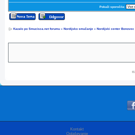
Pokaži sporočila:
Kazalo po Smucisca.net forumu
»
Nordijsko smučanje
»
Nordijski center Bonovec
© 
Kontakt
Oglaševanje