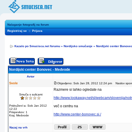
Nalaganje fotografij na forum
Registriraj se
::
Prijava
Kazalo po Smucisca.net forumu
»
Nordijsko smučanje
»
Nordijski center Bonove
Nordijski center Bonovec - Medvode
Avtor
Svole
Objavljeno: Sob Jan 28, 2012 12:24 pm
Naslov sporoč
Razmere si lahko ogledate na
Smuča s sulicami
http://www.lookaway.net/sl/webcam/slovenija/not
Pridružen/-a: Sob Jan 2012
več o centru na
12:22
Prispevkov: 1
http://www.center-bonovec.si./
Kraj: Medvode
Nazaj na vrh