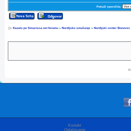
Pokaži sporočila:
Kazalo po Smucisca.net forumu
»
Nordijsko smučanje
»
Nordijski center Bonovec
© 
Kontakt
Oglaševanje