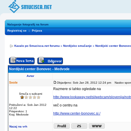
Nalaganje fotografij na forum
Registriraj se
::
Prijava
Kazalo po Smucisca.net forumu
»
Nordijsko smučanje
»
Nordijski center Bonove
Nordijski center Bonovec - Medvode
Avtor
Svole
Objavljeno: Sob Jan 28, 2012 12:24 pm
Naslov sporoč
Razmere si lahko ogledate na
Smuča s sulicami
http://www.lookaway.net/sl/webcam/slovenija/not
Pridružen/-a: Sob Jan 2012
več o centru na
12:22
Prispevkov: 1
http://www.center-bonovec.si./
Kraj: Medvode
Nazaj na vrh