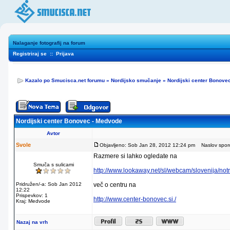
Nalaganje fotografij na forum
Registriraj se
::
Prijava
Kazalo po Smucisca.net forumu
»
Nordijsko smučanje
»
Nordijski center Bonove
Nordijski center Bonovec - Medvode
Avtor
Svole
Objavljeno: Sob Jan 28, 2012 12:24 pm
Naslov sporoč
Razmere si lahko ogledate na
Smuča s sulicami
http://www.lookaway.net/sl/webcam/slovenija/not
Pridružen/-a: Sob Jan 2012
več o centru na
12:22
Prispevkov: 1
http://www.center-bonovec.si./
Kraj: Medvode
Nazaj na vrh