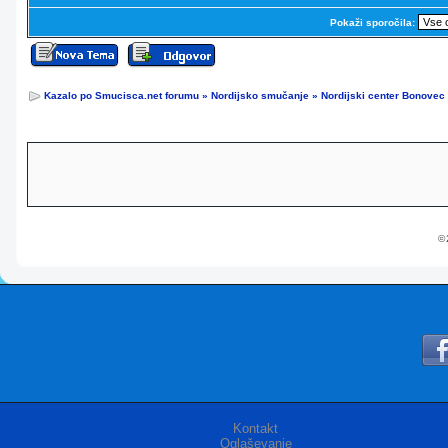
Pokaži sporočila:
Kazalo po Smucisca.net forumu
»
Nordijsko smučanje
»
Nordijski center Bonovec
© 
Kontakt
Oglaševanje