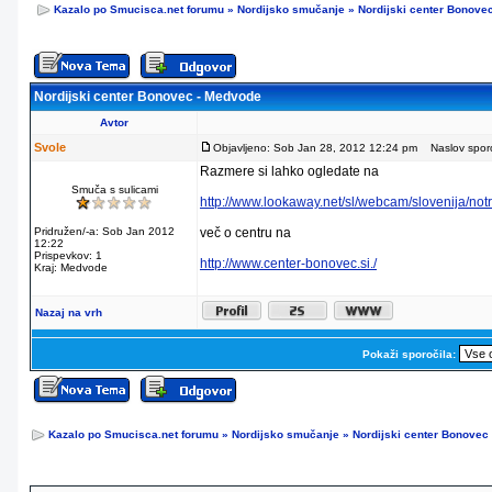
Kazalo po Smucisca.net forumu
»
Nordijsko smučanje
»
Nordijski center Bonove
Nordijski center Bonovec - Medvode
Avtor
Svole
Objavljeno: Sob Jan 28, 2012 12:24 pm
Naslov sporoč
Razmere si lahko ogledate na
Smuča s sulicami
http://www.lookaway.net/sl/webcam/slovenija/not
Pridružen/-a: Sob Jan 2012
več o centru na
12:22
Prispevkov: 1
http://www.center-bonovec.si./
Kraj: Medvode
Nazaj na vrh
Pokaži sporočila:
Kazalo po Smucisca.net forumu
»
Nordijsko smučanje
»
Nordijski center Bonovec