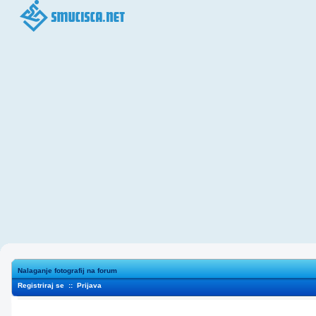
Nalaganje fotografij na forum
Registriraj se
::
Prijava