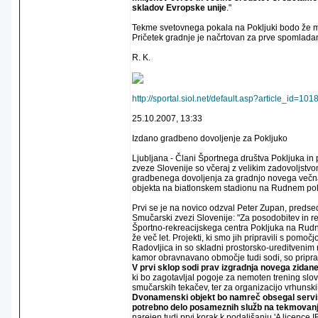
skladov Evropske unije
."
Tekme svetovnega pokala na Pokljuki bodo že 
Pričetek gradnje je načrtovan za prve spomladan
R. K.
http://sportal.siol.net/default.asp?article_id
25.10.2007, 13:33
Izdano gradbeno dovoljenje za Pokljuko
Ljubljana - Člani Športnega društva Pokljuka in
zveze Slovenije so včeraj z velikim zadovoljstvom
gradbenega dovoljenja za gradnjo novega več
objekta na biatlonskem stadionu na Rudnem pol
Prvi se je na novico odzval Peter Zupan, predsed
Smučarski zvezi Slovenije: "Za posodobitev in r
Športno-rekreacijskega centra Pokljuka na Rud
že več let. Projekti, ki smo jih pripravili s pomo
Radovljica in so skladni prostorsko-ureditvenim
kamor obravnavano območje tudi sodi, so pripra
V prvi sklop sodi prav izgradnja novega zidan
ki bo zagotavljal pogoje za nemoten trening slov
smučarskih tekačev, ter za organizacijo vrhunski
Dvonamenski objekt bo namreč obsegal servi
potrebno delo posameznih služb na tekmovanj
narejen tudi prvi korak k podaljšanju 'A licence