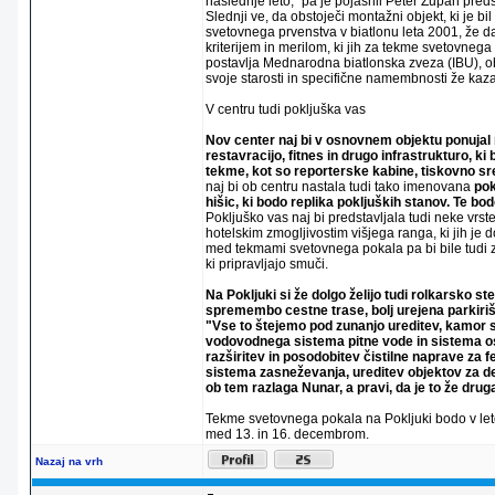
naslednje leto," pa je pojasnil Peter Zupan pred
Slednji ve, da obstoječi montažni objekt, ki je bi
svetovnega prvenstva v biatlonu leta 2001, že d
kriterijem in merilom, ki jih za tekme svetovnega
postavlja Mednarodna biatlonska zveza (IBU), o
svoje starosti in specifične namembnosti že kaza
V centru tudi pokljuška vas
Nov center naj bi v osnovnem objektu ponujal m
restavracijo, fitnes in drugo infrastrukturo, k
tekme, kot so reporterske kabine, tiskovno sre
naj bi ob centru nastala tudi tako imenovana
pok
hišic, ki bodo replika pokljuških stanov. Te bod
Pokljuško vas naj bi predstavljala tudi neke vr
hotelskim zmogljivostim višjega ranga, ki jih je d
med tekmami svetovnega pokala pa bi bile tudi za
ki pripravljajo smuči.
Na Pokljuki si že dolgo želijo tudi rolkarsko ste
spremembo cestne trase, bolj urejena parkiriš
"Vse to štejemo pod zunanjo ureditev, kamor 
vodovodnega sistema pitne vode in sistema os
razširitev in posodobitev čistilne naprave za f
sistema zasneževanja, ureditev objektov za de
ob tem razlaga Nunar, a pravi, da je to že dru
Tekme svetovnega pokala na Pokljuki bodo v let
med 13. in 16. decembrom.
Nazaj na vrh