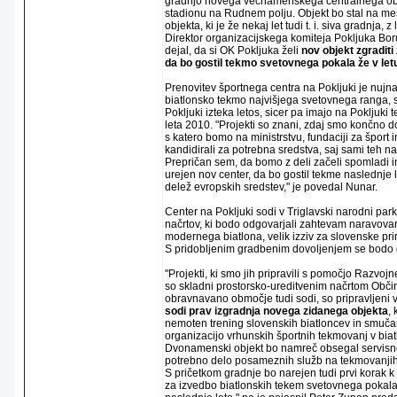
gradnjo novega večnamenskega centralnega ob
stadionu na Rudnem polju. Objekt bo stal na m
objekta, ki je že nekaj let tudi t. i. siva gradnja, z
Direktor organizacijskega komiteja Pokljuka Bor
dejal, da si OK Pokljuka želi
nov objekt zgraditi
da bo gostil tekmo svetovnega pokala že v let
Prenovitev športnega centra na Pokljuki je nujna
biatlonsko tekmo najvišjega svetovnega ranga, s
Pokljuki izteka letos, sicer pa imajo na Pokljuki
leta 2010. "Projekti so znani, zdaj smo končno d
s katero bomo na ministrstvu, fundaciji za šport 
kandidirali za potrebna sredstva, saj sami teh 
Prepričan sem, da bomo z deli začeli spomladi in
urejen nov center, da bo gostil tekme naslednje
delež evropskih sredstev," je povedal Nunar.
Center na Pokljuki sodi v Triglavski narodni park,
načrtov, ki bodo odgovarjali zahtevam naravova
modernega biatlona, velik izziv za slovenske prir
S pridobljenim gradbenim dovoljenjem se bodo d
"Projekti, ki smo jih pripravili s pomočjo Razvoj
so skladni prostorsko-ureditvenim načrtom Obči
obravnavano območje tudi sodi, so pripravljeni 
sodi prav izgradnja novega zidanega objekta
,
nemoten trening slovenskih biatloncev in smučar
organizacijo vrhunskih športnih tekmovanj v biat
Dvonamenski objekt bo namreč obsegal servisne
potrebno delo posameznih služb na tekmovanjih
S pričetkom gradnje bo narejen tudi prvi korak k
za izvedbo biatlonskih tekem svetovnega pokala