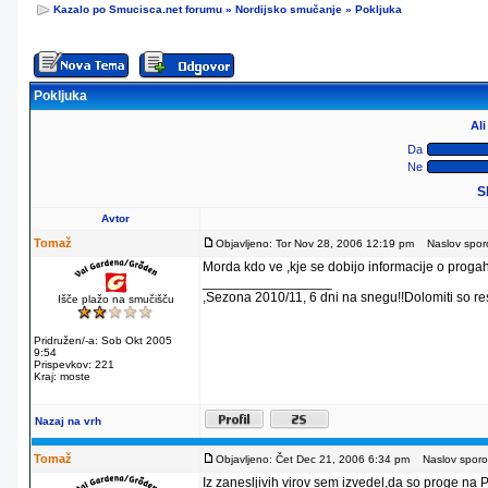
Kazalo po Smucisca.net forumu
»
Nordijsko smučanje
»
Pokljuka
Pokljuka
Al
Da
Ne
S
Avtor
Tomaž
Objavljeno: Tor Nov 28, 2006 12:19 pm
Naslov sporoč
Morda kdo ve ,kje se dobijo informacije o progah
_________________
,Sezona 2010/11, 6 dni na snegu!!Dolomiti so re
Išče plažo na smučišču
Pridružen/-a: Sob Okt 2005
9:54
Prispevkov: 221
Kraj: moste
Nazaj na vrh
Tomaž
Objavljeno: Čet Dec 21, 2006 6:34 pm
Naslov sporoč
Iz zanesljivih virov sem izvedel,da so proge na Po