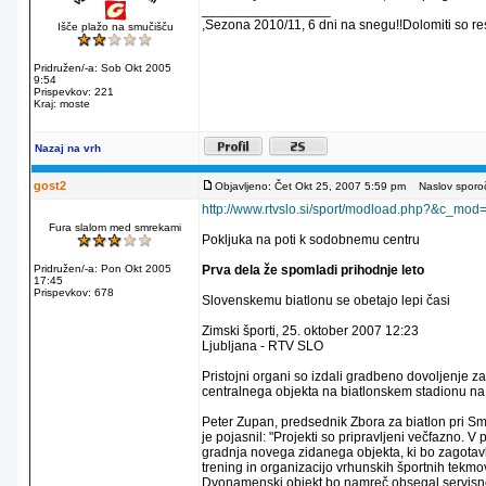
_________________
,Sezona 2010/11, 6 dni na snegu!!Dolomiti so re
Išče plažo na smučišču
Pridružen/-a: Sob Okt 2005
9:54
Prispevkov: 221
Kraj: moste
Nazaj na vrh
gost2
Objavljeno: Čet Okt 25, 2007 5:59 pm
Naslov sporoč
http://www.rtvslo.si/sport/modload.php?&c_
Fura slalom med smrekami
Pokljuka na poti k sodobnemu centru
Pridružen/-a: Pon Okt 2005
Prva dela že spomladi prihodnje leto
17:45
Prispevkov: 678
Slovenskemu biatlonu se obetajo lepi časi
Zimski športi, 25. oktober 2007 12:23
Ljubljana - RTV SLO
Pristojni organi so izdali gradbeno dovoljenje
centralnega objekta na biatlonskem stadionu n
Peter Zupan, predsednik Zbora za biatlon pri Sm
je pojasnil: "Projekti so pripravljeni večfazno. V 
gradnja novega zidanega objekta, ki bo zagotav
trening in organizacijo vrhunskih športnih tekmov
Dvonamenski objekt bo namreč obsegal servisne