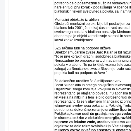
potrebno delo posameznih služb na tekmovanjih
narejen tudi prvi korak k podaljšanju "A licence 
biatlonskih tekem svetovnega pokala, saj nam ta
Montažni objekt že izrabljen
Obstoječi montažni objekt, ki je bil postavljen z
biatlonu leta 2001, že nekaj časa ni več ustrezal
svetovnega pokala v biatlonu postavlja Mednaro
obenem pa je objekt zaradi svoje starosti in sp
kazal znake izrabljenosti.
SZS računa tudi na podporo države
Direktor smučarske zveze Jaro Kalan je bil razu
"To je prvi korak h gradnji sodobnega biatlonske
Nenazadnje bo omogočena tudi nadaljnja pripr
pokala v biatlonu. To pa je kljub vsemu šele zače
zalogaj za Smučarsko zvezo Slovenije, zato raču
projekta tudi na podporo države."
Za dokončno ureditev še 8 milijonov evrov
Borut Nunar, alfa in omega pokljuških tekmovanj,
Organizacijskega komiteja Pokljuka in slovenski
reprezentanc, je olajšano povedal: "Biatlonska 
let visela na nitki in s tem je bilo ogroženo tudi 
reprezentanc, ki se v glavnem financirajo iz prih
tekmovanji svetovnega pokala na Pokljuki. Treba 
potrebno za
dokončno zunanjo ureditev Športn
Pokljuka, kamor sodi še gradnja novega vodo
in sistema oskrbe z električno energijo, razšir
naprave za fekalne vode, ureditev sistema za
objektov za delo tekmovalnih ekip. Vse skupaj 
milijonov evrov in večino sredstev si obetamo 