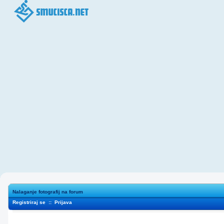
Nalaganje fotografij na forum
Registriraj se
::
Prijava