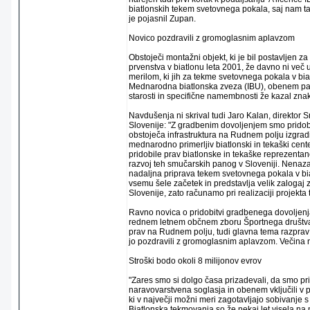
biatlonskih tekem svetovnega pokala, saj nam ta
je pojasnil Zupan.
Novico pozdravili z gromoglasnim aplavzom
Obstoječi montažni objekt, ki je bil postavljen 
prvenstva v biatlonu leta 2001, že davno ni več us
merilom, ki jih za tekme svetovnega pokala v bia
Mednarodna biatlonska zveza (IBU), obenem pa j
starosti in specifične namembnosti že kazal znak
Navdušenja ni skrival tudi Jaro Kalan, direktor
Slovenije: "Z gradbenim dovoljenjem smo pridob
obstoječa infrastruktura na Rudnem polju izgrad
mednarodno primerljiv biatlonski in tekaški cent
pridobile prav biatlonske in tekaške reprezentan
razvoj teh smučarskih panog v Sloveniji. Nena
nadaljna priprava tekem svetovnega pokala v bia
vsemu šele začetek in predstavlja velik zaloga
Slovenije, zato računamo pri realizaciji projekta
Ravno novica o pridobitvi gradbenega dovoljenja
rednem letnem občnem zboru Športnega društva P
prav na Rudnem polju, tudi glavna tema razprav 
jo pozdravili z gromoglasnim aplavzom. Večina n
Stroški bodo okoli 8 milijonov evrov
"Zares smo si dolgo časa prizadevali, da smo pr
naravovarstvena soglasja in obenem vključili v p
ki v največji možni meri zagotavljajo sobivanje
Biatlonska tekmovanja so že nekaj let visela na ni