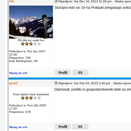
tim
Objavljeno: Sre Dec 10, 2014 11:26 pm
Naslov sporo
Slučajno kdo ve, če na Pokljuki preganjajo avto
Pili dile po vsaki furi
Pridružen/-a: Pet Jan 2007
22:49
Prispevkov: 799
Kraj: Birmingham, UK
Nazaj na vrh
gost2
Objavljeno: Sre Feb 04, 2015 2:48 pm
Naslov sporoč
Diplomati, politiki in gospodarstveniki tekli na 
Fura slalom med smrekami
Pridružen/-a: Pon Okt 2005
17:45
Prispevkov: 678
Nazaj na vrh