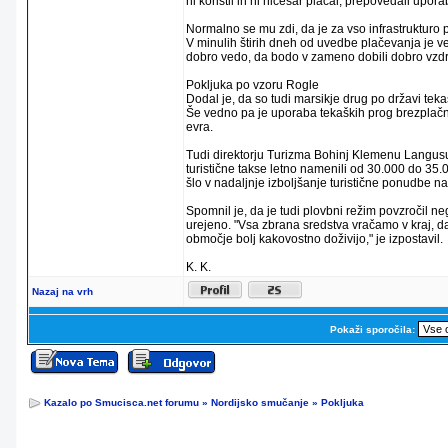
ni koristil in ni ničesar plačal, prepovedali upora
Normalno se mu zdi, da je za vso infrastrukturo p
V minulih štirih dneh od uvedbe plačevanja je ve
dobro vedo, da bodo v zameno dobili dobro vzdržev
Pokljuka po vzoru Rogle
Dodal je, da so tudi marsikje drug po državi teka
Še vedno pa je uporaba tekaških prog brezplačna 
evra.
Tudi direktorju Turizma Bohinj Klemenu Langusu 
turistične takse letno namenili od 30.000 do 35.
šlo v nadaljnje izboljšanje turistične ponudbe n
Spomnil je, da je tudi plovbni režim povzročil n
urejeno. "Vsa zbrana sredstva vračamo v kraj, d
območje bolj kakovostno doživijo," je izpostavil.
K. K.
Nazaj na vrh
Pokaži sporočila:
Kazalo po Smucisca.net forumu
»
Nordijsko smučanje
»
Pokljuka