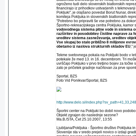
ogroženo tudi delo slovenskih biatlonskih repreze
financirajo iz prihodkov ustvarjenih s tekmovan
Pokljuki", je olajšano povedal Borut Nunar, dire
komiteja Pokljuka in slovenskih biatlonskih repr
"Potrebno bo pripraviti še vse potrebno za doko
Športno-rekreacijskega centra Pokljuka, kamor 
vodovodnega sistema pitne vode in sistema os
razširitev in posodobitev čistilne naprave za 
ureditev sistema zasneževanja, ureditev objek
Vse skupaj bo stalo približno 8 milijonov evrov
obetamo iz naslova strukturnih skladov EU
," 
Tekme svetovnega pokala na Pokljuki bodo v let
potekale že med 13. in 16. decembrom. Tri mošk
uvrščajo Pokljuko v prvo tretjino bojev za točke
zato je pričetek gradnje načrtovan za prve spom
Sportal, BZS
Foto Vid Ponikvar/Sportal, BZS
http://www.delo.si/index.php?sv_path=41,33,24
Športni center na Pokljuki bo dobil novo podobo
Objekt zgrajen do naslednje sezone?
Ma.B./STA, Čet 25.10.2007, 13:55
Ljubljana/Pokljuka - Športno društvo Pokljuka 
Slovenije sta v sredo prejeli novico o izdaji gr