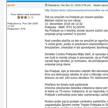
gost2
Objavljeno: Sre Dec 21, 2016 2:55 pm
Naslov sporoč
http://www.rtvslo.si/tureavanture/novice/tek-na
Fura slalom med smrekami
Tek na smučeh na Pokljuki po novem plačljiv
Mešani odzivi na nov ukrep
Pridružen/-a: Pon Okt 2005
21. december 2016 ob 13:32
17:45
Pokljuka - MMC RTV SLO/STA
Prispevkov: 678
Na Pokljuki so v letošnji zimski sezoni začeli z
urejanje prog namreč ni poceni.
Nad uvedbo plačila za tek na smučeh je ogorčen
"v celoti gnilo, podlo in predvsem nepremišljeno"
brezplačen, zmanjšal in da upravljavec športneg
Direktor Centra Pokljuka Mitja Valič, ki upravl
me čudi in morda izhaja iz percepcije, da je Po
zaradi tega stroške, je normalno, da pričakujemo 
urejanje prog stane.
Na Pokljuki, kjer je trenutno odprtih štiri kilom
Ena ura delovanja ratraka, ki vozi s hitrostjo od
dnevno za več 100 evrov stroškov. Po Valičevem
Plačljivo bo kmalu tudi parkiranje
Dnevna smučarsko-tekaška vstopnica stane pet ev
in letne za 75 evrov. Vstopnice, ki so naprodaj v 
Pokljuki v prihodnje prav tako nameravajo začet
Rudno polje naj bi postalo centralno parkirišče,
zagotavljala Športni center Triglav Pokljuka in S