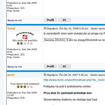
Pridružen/-a: Sob Okt 2005
9:54
Prispevkov: 221
Kraj: moste
Nazaj na vrh
Tomaž
Objavljeno: Čet Dec 21, 2006 6:34 pm
Naslov sporoč
Iz zanesljivih virov sem izvedel,da so proge na Po
_________________
,Sezona 2010/11, 6 dni na snegu!!Dolomiti so re
Išče plažo na smučišču
Pridružen/-a: Sob Okt 2005
9:54
Prispevkov: 221
Kraj: moste
Nazaj na vrh
gost2
Objavljeno: Čet Okt 25, 2007 5:59 pm
Naslov sporoč
http://www.rtvslo.si/sport/modload.php?&c_
Fura slalom med smrekami
Pokljuka na poti k sodobnemu centru
Pridružen/-a: Pon Okt 2005
Prva dela že spomladi prihodnje leto
17:45
Prispevkov: 678
Slovenskemu biatlonu se obetajo lepi časi