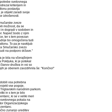
za potrebe svetovnega
trezal kriterijem in
tlonu postavlja
e objekt zaradi svoje
e iztrošenosti.
 Smučarske zveze
ili možnost, da se
i in dogradi v sodoben in
er. Največ bodo z njim
ce, ter s tem povezan
zadnje bo omogočena tudi
tlonu. To pa je navkljub
j za Smučarsko zvezo
 tudi na podporo države."
 je bila na včerajšnjem
okljuka, ki je potekal
članov društva in vsi so
jih je obenem zavzdihnila še: "Končno!"
idobili vsa potrebna
rojekt vse pogoje,
 s Triglavskim narodnim parkom.
tki in s tem je bilo
ntanc, ki se v veliki meri
ji svetovnega pokala na
ktor Organizacijskega
ezentanc.
nčno zunanjo ureditev