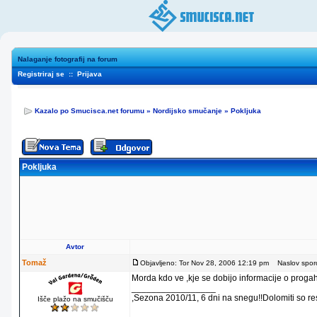
Nalaganje fotografij na forum
Registriraj se
::
Prijava
Kazalo po Smucisca.net forumu
»
Nordijsko smučanje
»
Pokljuka
Pokljuka
Avtor
Tomaž
Objavljeno: Tor Nov 28, 2006 12:19 pm
Naslov sporoč
Morda kdo ve ,kje se dobijo informacije o progah
_________________
,Sezona 2010/11, 6 dni na snegu!!Dolomiti so re
Išče plažo na smučišču