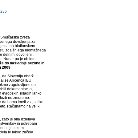
8236
in Smučarska zveza
adbenega dovoljenja za
jekta na biatlonskem
estu zdajšnjega montažnega
 le delnimi dovoljenji.
ut Nunar pa je ob tem
 že do naslednje sezone in
u 2009
.
, da Slovenija obdrži
aj se A licenca IBU
 tekme zagotovljene do
obili dokumentacijo,
in evropskih skladih lahko
naložb ne zmoremo.
 da bomo imeli vsaj toliko
 leto. Računamo na velik
 zato je bila izdelava
rstvenikov in potrebam
editelje tekem.
ela le lahko začela.