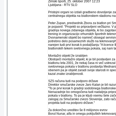
Zimski športi, 25. oktober 2007 12:23
Ljubljana - RTV SLO
Pristojni organi so izdali gradbeno dovoljenje
centralnega objekta na biatlonskem stadionu n
Peter Zupan, predsednik Zbora za biatlon pri Sm
je pojasnil: "Projekti so pripravljeni večfazno. V 
gradnja novega zidanega objekta, ki bo zagotav
trening in organizacijo vrhunskih športnih tekmov
Dvonamenski objekt bo namreč obsegal servisne
potrebno delo posameznih služb na tekmovanjih
narejen tudi prvi korak k podaljšanju "A licence 
biatlonskih tekem svetovnega pokala, saj nam ta
Montažni objekt že izrabljen
Obstoječi montažni objekt, ki je bil postavljen z
biatlonu leta 2001, že nekaj časa ni več ustrezal
svetovnega pokala v biatlonu postavlja Mednaro
obenem pa je objekt zaradi svoje starosti in sp
kazal znake izrabljenosti.
SZS računa tudi na podporo države
Direktor smučarske zveze Jaro Kalan je bil razu
"To je prvi korak h gradnji sodobnega biatlonske
Nenazadnje bo omogočena tudi nadaljnja pripr
pokala v biatlonu. To pa je kljub vsemu šele zače
zalogaj za Smučarsko zvezo Slovenije, zato raču
projekta tudi na podporo države."
Za dokončno ureditev še 8 milijonov evrov
Borut Nunar, alfa in omega pokljuških tekmovanj,