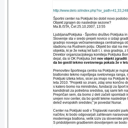
http://www.delo.si/index.php?sv_path=41,33,24
Športni center na Pokljuki bo dobil novo podobo
Objekt zgrajen do naslednje sezone?
Ma.B./STA, Čet 25.10.2007, 13:55
Ljubljana/Pokljuka - Športno društvo Pokljuka 
Slovenije sta v sredo prejeli novico o izdaji gr
gradnjo novega večnamenskega centralnega ob
stadionu na Rudnem polju. Objekt bo stal na m
objekta, ki je že nekaj let tudi t. i. siva gradnja, z
Direktor organizacijskega komiteja Pokljuka Bor
dejal, da si OK Pokljuka želi
nov objekt zgraditi
da bo gostil tekmo svetovnega pokala že v let
Prenovitev športnega centra na Pokljuki je nujna
biatlonsko tekmo najvišjega svetovnega ranga, s
Pokljuki izteka letos, sicer pa imajo na Pokljuki
leta 2010. "Projekti so znani, zdaj smo končno d
s katero bomo na ministrstvu, fundaciji za šport 
kandidirali za potrebna sredstva, saj sami teh 
Prepričan sem, da bomo z deli začeli spomladi in
urejen nov center, da bo gostil tekme naslednje
delež evropskih sredstev," je povedal Nunar.
Center na Pokljuki sodi v Triglavski narodni park,
načrtov, ki bodo odgovarjali zahtevam naravova
modernega biatlona, velik izziv za slovenske prir
S pridobljenim gradbenim dovoljenjem se bodo d