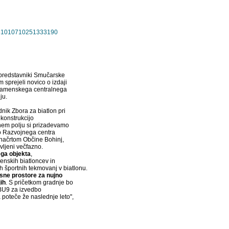
=10181010710251333190
 predstavniki Smučarske
 sprejeli novico o izdaji
namenskega centralnega
ju.
nik Zbora za biatlon pri
ekonstrukcijo
nem polju si prizadevamo
čjo Razvojnega centra
 načrtom Občine Bohinj,
vljeni večfazno.
ega objekta
,
enskih biatloncev in
h športnih tekmovanj v biatlonu.
sne prostore za nujno
ih
. S pričetkom gradnje bo
 IBU9 za izvedbo
 poteče že naslednje leto",