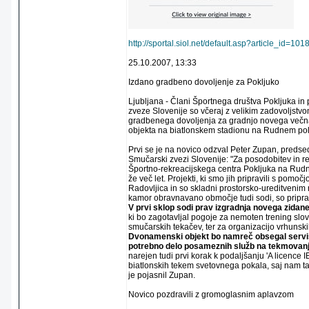
http://sportal.siol.net/default.asp?article_id
25.10.2007, 13:33
Izdano gradbeno dovoljenje za Pokljuko
Ljubljana - Člani Športnega društva Pokljuka in
zveze Slovenije so včeraj z velikim zadovoljstvom
gradbenega dovoljenja za gradnjo novega več
objekta na biatlonskem stadionu na Rudnem pol
Prvi se je na novico odzval Peter Zupan, predsed
Smučarski zvezi Slovenije: "Za posodobitev in r
Športno-rekreacijskega centra Pokljuka na Rud
že več let. Projekti, ki smo jih pripravili s pomo
Radovljica in so skladni prostorsko-ureditvenim
kamor obravnavano območje tudi sodi, so pripra
V prvi sklop sodi prav izgradnja novega zidan
ki bo zagotavljal pogoje za nemoten trening slov
smučarskih tekačev, ter za organizacijo vrhunski
Dvonamenski objekt bo namreč obsegal servi
potrebno delo posameznih služb na tekmovanj
narejen tudi prvi korak k podaljšanju 'A licence
biatlonskih tekem svetovnega pokala, saj nam ta
je pojasnil Zupan.
Novico pozdravili z gromoglasnim aplavzom