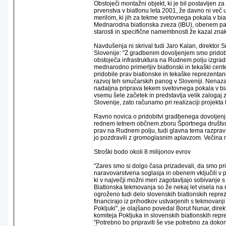
Obstoječi montažni objekt, ki je bil postavljen 
prvenstva v biatlonu leta 2001, že davno ni več us
merilom, ki jih za tekme svetovnega pokala v bia
Mednarodna biatlonska zveza (IBU), obenem pa j
starosti in specifične namembnosti že kazal znak
Navdušenja ni skrival tudi Jaro Kalan, direktor
Slovenije: "Z gradbenim dovoljenjem smo pridob
obstoječa infrastruktura na Rudnem polju izgrad
mednarodno primerljiv biatlonski in tekaški cent
pridobile prav biatlonske in tekaške reprezentan
razvoj teh smučarskih panog v Sloveniji. Nena
nadaljna priprava tekem svetovnega pokala v bia
vsemu šele začetek in predstavlja velik zaloga
Slovenije, zato računamo pri realizaciji projekta
Ravno novica o pridobitvi gradbenega dovoljenja
rednem letnem občnem zboru Športnega društva P
prav na Rudnem polju, tudi glavna tema razprav 
jo pozdravili z gromoglasnim aplavzom. Večina n
Stroški bodo okoli 8 milijonov evrov
"Zares smo si dolgo časa prizadevali, da smo pr
naravovarstvena soglasja in obenem vključili v p
ki v največji možni meri zagotavljajo sobivanje
Biatlonska tekmovanja so že nekaj let visela na ni
ogroženo tudi delo slovenskih biatlonskih repreze
financirajo iz prihodkov ustvarjenih s tekmovan
Pokljuki", je olajšano povedal Borut Nunar, dire
komiteja Pokljuka in slovenskih biatlonskih repr
"Potrebno bo pripraviti še vse potrebno za doko