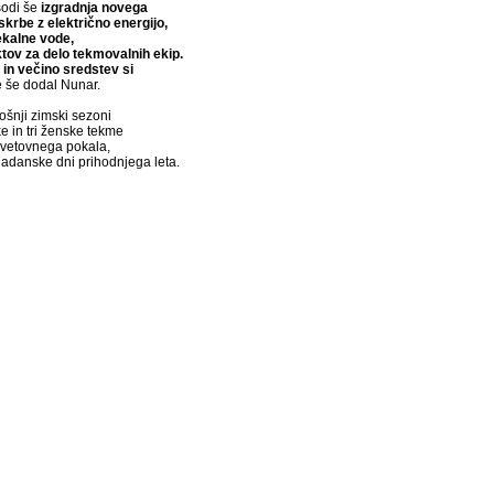
sodi še
izgradnja novega
krbe z električno energijo,
fekalne vode,
tov za delo tekmovalnih ekip.
 in večino sredstev si
je še dodal Nunar.
ošnji zimski sezoni
e in tri ženske tekme
 svetovnega pokala,
ladanske dni prihodnjega leta.