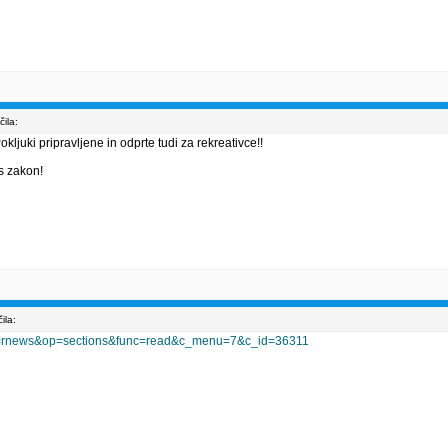
ila:
kljuki pripravljene in odprte tudi za rekreativce!!
s zakon!
ila:
mod=rnews&op=sections&func=read&c_menu=7&c_id=36311