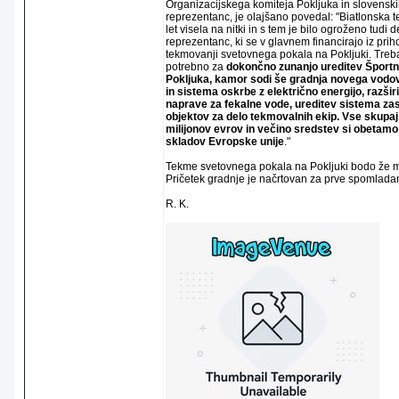
Organizacijskega komiteja Pokljuka in slovenski
reprezentanc, je olajšano povedal: "Biatlonska 
let visela na nitki in s tem je bilo ogroženo tudi 
reprezentanc, ki se v glavnem financirajo iz prih
tekmovanji svetovnega pokala na Pokljuki. Treba 
potrebno za
dokončno zunanjo ureditev Športn
Pokljuka, kamor sodi še gradnja novega vodo
in sistema oskrbe z električno energijo, razšir
naprave za fekalne vode, ureditev sistema za
objektov za delo tekmovalnih ekip. Vse skupaj 
milijonov evrov in večino sredstev si obetamo 
skladov Evropske unije
."
Tekme svetovnega pokala na Pokljuki bodo že 
Pričetek gradnje je načrtovan za prve spomladan
R. K.