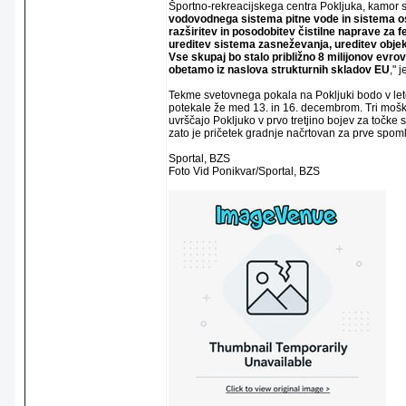
Športno-rekreacijskega centra Pokljuka, kamor 
vodovodnega sistema pitne vode in sistema os
razširitev in posodobitev čistilne naprave za 
ureditev sistema zasneževanja, ureditev objek
Vse skupaj bo stalo približno 8 milijonov evrov
obetamo iz naslova strukturnih skladov EU
," 
Tekme svetovnega pokala na Pokljuki bodo v let
potekale že med 13. in 16. decembrom. Tri mošk
uvrščajo Pokljuko v prvo tretjino bojev za točke
zato je pričetek gradnje načrtovan za prve spom
Sportal, BZS
Foto Vid Ponikvar/Sportal, BZS