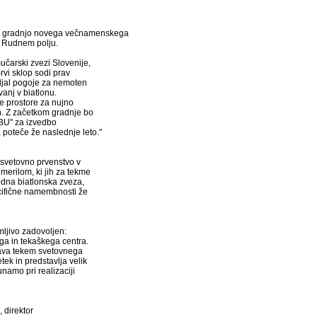
 za gradnjo novega večnamenskega
a Rudnem polju.
učarski zvezi Slovenije,
prvi sklop sodi prav
ljal pogoje za nemoten
anj v biatlonu.
 prostore za nujno
. Z začetkom gradnje bo
IBU" za izvedbo
 poteče že naslednje leto."
a svetovno prvenstvo v
 merilom, ki jih za tekme
dna biatlonska zveza,
ecifične namembnosti že
mljivo zadovoljen:
ga in tekaškega centra.
ava tekem svetovnega
tek in predstavlja velik
namo pri realizaciji
 direktor