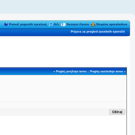
Pomoč pogostih vprašanj
Išči
Seznam članov
Skupine uporabnikov
Prijava za pregled zasebnih sporočil
«
Poglej prejšnjo temo
::
Poglej naslednjo temo
»