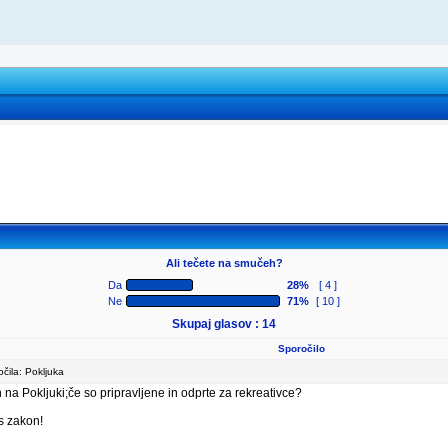
Ali tečete na smučeh?
Da
28%
[ 4 ]
Ne
71%
[ 10 ]
Skupaj glasov : 14
Sporočilo
ila: Pokljuka
 na Pokljuki;če so pripravljene in odprte za rekreativce?
s zakon!