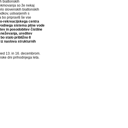
h biatlonskih
tekmovanja so že nekaj
delo slovenskih biatlonskih
odkov, ustvarjenih s
bo pripraviti še vse
o-rekreacijskega centra
vodnega sistema pitne vode
itev in posodobitev čistilne
sneževanja, ureditev
bo stalo približno 8
iz naslova strukturnih
med 13. in 16. decembrom.
ske dni prihodnjega leta.