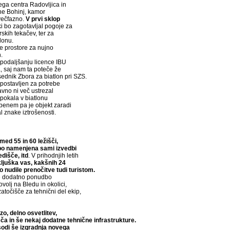
nega centra Radovljica in
ne Bohinj, kamor
večfazno.
V prvi sklop
 ki bo zagotavljal pogoje za
skih tekačev, ter za
lonu.
 prostore za nujno
.
 podaljšanju licence IBU
, saj nam ta poteče že
sednik Zbora za biatlon pri SZS.
l postavljen za potrebe
avno ni več ustrezal
 pokala v biatlonu
benem pa je objekt zaradi
l znake iztrošenosti.
ed 55 in 60 ležišči,
i bo namenjena sami izvedbi
dišče, itd
. V prihodnjih letih
ljuška vas, kakšnih 24
o nudile prenočitve tudi turistom.
ste dodatno ponudbo
ovolj na Bledu in okolici,
točišče za tehnični del ekip,
zo, delno osvetlitev,
ča in še nekaj dodatne tehnične infrastrukture.
sodi še izgradnja novega