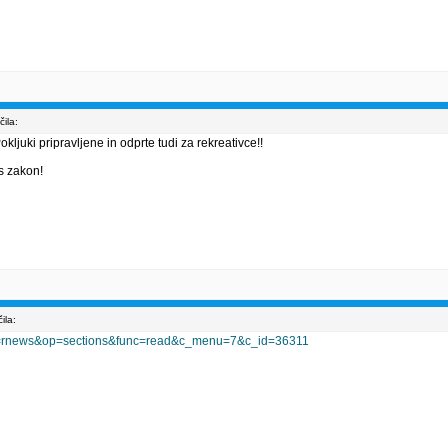
ila:
kljuki pripravljene in odprte tudi za rekreativce!!
s zakon!
ila:
mod=rnews&op=sections&func=read&c_menu=7&c_id=36311