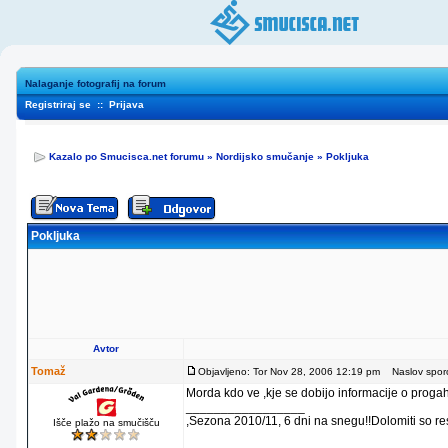
Nalaganje fotografij na forum
Registriraj se
::
Prijava
Kazalo po Smucisca.net forumu
»
Nordijsko smučanje
»
Pokljuka
Pokljuka
Avtor
Tomaž
Objavljeno: Tor Nov 28, 2006 12:19 pm
Naslov sporoč
Morda kdo ve ,kje se dobijo informacije o progah
_________________
,Sezona 2010/11, 6 dni na snegu!!Dolomiti so re
Išče plažo na smučišču