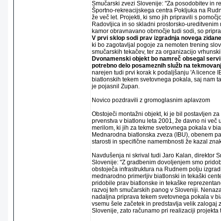
Smučarski zvezi Slovenije: "Za posodobitev in r
Športno-rekreacijskega centra Pokljuka na Rud
že več let. Projekti, ki smo jih pripravili s pomo
Radovljica in so skladni prostorsko-ureditvenim
kamor obravnavano območje tudi sodi, so pripra
V prvi sklop sodi prav izgradnja novega zidan
ki bo zagotavljal pogoje za nemoten trening slov
smučarskih tekačev, ter za organizacijo vrhunski
Dvonamenski objekt bo namreč obsegal servi
potrebno delo posameznih služb na tekmovanj
narejen tudi prvi korak k podaljšanju 'A licence
biatlonskih tekem svetovnega pokala, saj nam ta
je pojasnil Zupan.
Novico pozdravili z gromoglasnim aplavzom
Obstoječi montažni objekt, ki je bil postavljen 
prvenstva v biatlonu leta 2001, že davno ni več us
merilom, ki jih za tekme svetovnega pokala v bia
Mednarodna biatlonska zveza (IBU), obenem pa j
starosti in specifične namembnosti že kazal znak
Navdušenja ni skrival tudi Jaro Kalan, direktor
Slovenije: "Z gradbenim dovoljenjem smo pridob
obstoječa infrastruktura na Rudnem polju izgrad
mednarodno primerljiv biatlonski in tekaški cent
pridobile prav biatlonske in tekaške reprezentan
razvoj teh smučarskih panog v Sloveniji. Nena
nadaljna priprava tekem svetovnega pokala v bia
vsemu šele začetek in predstavlja velik zaloga
Slovenije, zato računamo pri realizaciji projekta