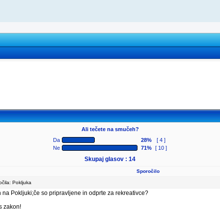
Ali tečete na smučeh?
Da
28%
[ 4 ]
Ne
71%
[ 10 ]
Skupaj glasov : 14
Sporočilo
ila: Pokljuka
 na Pokljuki;če so pripravljene in odprte za rekreativce?
s zakon!