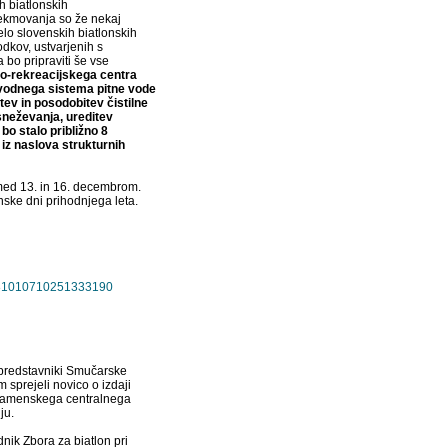
h biatlonskih
tekmovanja so že nekaj
delo slovenskih biatlonskih
odkov, ustvarjenih s
bo pripraviti še vse
o-rekreacijskega centra
vodnega sistema pitne vode
itev in posodobitev čistilne
sneževanja, ureditev
bo stalo približno 8
iz naslova strukturnih
med 13. in 16. decembrom.
ske dni prihodnjega leta.
=10181010710251333190
 predstavniki Smučarske
 sprejeli novico o izdaji
namenskega centralnega
ju.
nik Zbora za biatlon pri