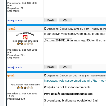
Pridružen/-a: Sob Okt 2005
9:54
Prispevkov: 221
Kraj: moste
Nazaj na vrh
Tomaž
Objavljeno: Čet Dec 21, 2006 6:34 pm
Naslov sporoč
Iz zanesljivih virov sem izvedel,da so proge na Po
_________________
,Sezona 2010/11, 6 dni na snegu!!Dolomiti so re
Išče plažo na smučišču
Pridružen/-a: Sob Okt 2005
9:54
Prispevkov: 221
Kraj: moste
Nazaj na vrh
gost2
Objavljeno: Čet Okt 25, 2007 5:59 pm
Naslov sporoč
http://www.rtvslo.si/sport/modload.php?&c_
Fura slalom med smrekami
Pokljuka na poti k sodobnemu centru
Pridružen/-a: Pon Okt 2005
Prva dela že spomladi prihodnje leto
17:45
Prispevkov: 678
Slovenskemu biatlonu se obetajo lepi časi