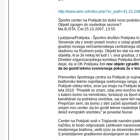
http://www.delo.si/index.php?sv_path=41,33,24
Športni center na Pokljuki bo dobil novo podobo
Objekt zgrajen do naslednje sezone?
Ma.B./STA, Čet 25.10.2007, 13:55
Ljubljana/Pokljuka - Športno društvo Pokljuka 
Slovenije sta v sredo prejeli novico o izdaji gr
gradnjo novega večnamenskega centralnega ob
stadionu na Rudnem polju. Objekt bo stal na m
objekta, ki je že nekaj let tudi t. i. siva gradnja, z
Direktor organizacijskega komiteja Pokljuka Bor
dejal, da si OK Pokljuka želi
nov objekt zgraditi
da bo gostil tekmo svetovnega pokala že v let
Prenovitev športnega centra na Pokljuki je nujna
biatlonsko tekmo najvišjega svetovnega ranga, s
Pokljuki izteka letos, sicer pa imajo na Pokljuki
leta 2010. "Projekti so znani, zdaj smo končno d
s katero bomo na ministrstvu, fundaciji za šport 
kandidirali za potrebna sredstva, saj sami teh 
Prepričan sem, da bomo z deli začeli spomladi in
urejen nov center, da bo gostil tekme naslednje
delež evropskih sredstev," je povedal Nunar.
Center na Pokljuki sodi v Triglavski narodni park,
načrtov, ki bodo odgovarjali zahtevam naravova
modernega biatlona, velik izziv za slovenske prir
S pridobljenim gradbenim dovoljenjem se bodo d