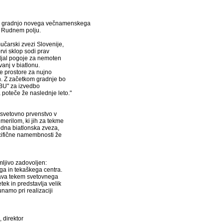
 za gradnjo novega večnamenskega
a Rudnem polju.
učarski zvezi Slovenije,
prvi sklop sodi prav
ljal pogoje za nemoten
anj v biatlonu.
 prostore za nujno
. Z začetkom gradnje bo
IBU" za izvedbo
 poteče že naslednje leto."
a svetovno prvenstvo v
 merilom, ki jih za tekme
dna biatlonska zveza,
ecifične namembnosti že
mljivo zadovoljen:
ga in tekaškega centra.
ava tekem svetovnega
tek in predstavlja velik
namo pri realizaciji
 direktor