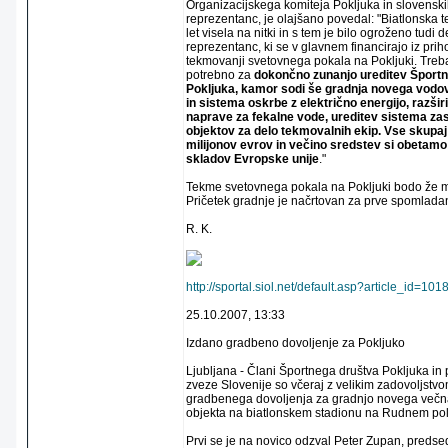
Organizacijskega komiteja Pokljuka in slovenski
reprezentanc, je olajšano povedal: "Biatlonska 
let visela na nitki in s tem je bilo ogroženo tudi 
reprezentanc, ki se v glavnem financirajo iz prih
tekmovanji svetovnega pokala na Pokljuki. Treba 
potrebno za
dokončno zunanjo ureditev Športn
Pokljuka, kamor sodi še gradnja novega vodo
in sistema oskrbe z električno energijo, razšir
naprave za fekalne vode, ureditev sistema za
objektov za delo tekmovalnih ekip. Vse skupaj 
milijonov evrov in večino sredstev si obetamo 
skladov Evropske unije
."
Tekme svetovnega pokala na Pokljuki bodo že 
Pričetek gradnje je načrtovan za prve spomladan
R. K.
http://sportal.siol.net/default.asp?article_id
25.10.2007, 13:33
Izdano gradbeno dovoljenje za Pokljuko
Ljubljana - Člani Športnega društva Pokljuka in
zveze Slovenije so včeraj z velikim zadovoljstvom
gradbenega dovoljenja za gradnjo novega več
objekta na biatlonskem stadionu na Rudnem pol
Prvi se je na novico odzval Peter Zupan, predsed