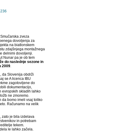
8236
in Smučarska zveza
adbenega dovoljenja za
jekta na biatlonskem
estu zdajšnjega montažnega
 le delnimi dovoljenji.
ut Nunar pa je ob tem
 že do naslednje sezone in
u 2009
.
, da Slovenija obdrži
aj se A licenca IBU
 tekme zagotovljene do
obili dokumentacijo,
in evropskih skladih lahko
naložb ne zmoremo.
 da bomo imeli vsaj toliko
 leto. Računamo na velik
 zato je bila izdelava
rstvenikov in potrebam
editelje tekem.
ela le lahko začela.