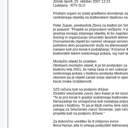
Zimski športi, 25. oktober 2007 12:23
Ljubljana - RTV SLO
Pristojni organi so izdali gradbeno dovoljenje
centralnega objekta na biatlonskem stadionu n
Peter Zupan, predsednik Zbora za biatlon pri Sm
je pojasnil: "Projekti so pripravljeni večfazno. V 
gradnja novega zidanega objekta, ki bo zagotav
trening in organizacijo vrhunskih športnih tekmov
Dvonamenski objekt bo namreč obsegal servisne
potrebno delo posameznih služb na tekmovanjih
narejen tudi prvi korak k podaljšanju "A licence 
biatlonskih tekem svetovnega pokala, saj nam ta
Montažni objekt že izrabljen
Obstoječi montažni objekt, ki je bil postavljen z
biatlonu leta 2001, že nekaj časa ni več ustrezal
svetovnega pokala v biatlonu postavlja Mednaro
obenem pa je objekt zaradi svoje starosti in sp
kazal znake izrabljenosti.
SZS računa tudi na podporo države
Direktor smučarske zveze Jaro Kalan je bil razu
"To je prvi korak h gradnji sodobnega biatlonske
Nenazadnje bo omogočena tudi nadaljnja pripr
pokala v biatlonu. To pa je kljub vsemu šele zače
zalogaj za Smučarsko zvezo Slovenije, zato raču
projekta tudi na podporo države."
Za dokončno ureditev še 8 milijonov evrov
Borut Nunar, alfa in omega pokljuških tekmovanj,