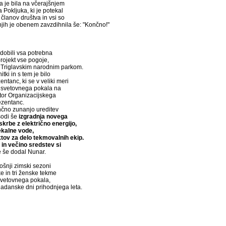
 je bila na včerajšnjem
okljuka, ki je potekal
članov društva in vsi so
jih je obenem zavzdihnila še: "Končno!"
idobili vsa potrebna
rojekt vse pogoje,
 s Triglavskim narodnim parkom.
tki in s tem je bilo
ntanc, ki se v veliki meri
ji svetovnega pokala na
ktor Organizacijskega
ezentanc.
nčno zunanjo ureditev
sodi še
izgradnja novega
krbe z električno energijo,
fekalne vode,
tov za delo tekmovalnih ekip.
 in večino sredstev si
je še dodal Nunar.
ošnji zimski sezoni
e in tri ženske tekme
 svetovnega pokala,
ladanske dni prihodnjega leta.