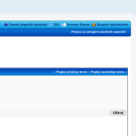
Pomoč pogostih vprašanj
Išči
Seznam članov
Skupine uporabnikov
Prijava za pregled zasebnih sporočil
«
Poglej prejšnjo temo
::
Poglej naslednjo temo
»