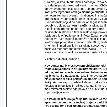
"Projekti, ki smo jih pripravili s pomočjo Razvoj
so skladni prostorsko-ureditvenim načrtom Obči
obravnavano območje tudi sodi, so pripravljeni 
sodi prav izgradnja novega zidanega objekta
,
nemoten trening slovenskih biatloncev in smučar
organizacijo vrhunskih športnih tekmovanj v biat
Dvonamenski objekt bo namreč obsegal servisne
potrebno delo posameznih služb na tekmovanjih
S pričetkom gradnje bo narejen tudi prvi korak k
za izvedbo biatlonskih tekem svetovnega pokala
naslednje leto," pa je pojasnil Peter Zupan pred
Slednji ve, da obstoječi montažni objekt, ki je bi
svetovnega prvenstva v biatlonu leta 2001, že d
kriterijem in merilom, ki jih za tekme svetovnega
postavlja Mednarodna biatlonska zveza (IBU), o
svoje starosti in specifične namembnosti že kaza
V centru tudi pokljuška vas
Nov center naj bi v osnovnem objektu ponujal m
restavracijo, fitnes in drugo infrastrukturo, k
tekme, kot so reporterske kabine, tiskovno sre
naj bi ob centru nastala tudi tako imenovana
pok
hišic, ki bodo replika pokljuških stanov. Te bod
Pokljuško vas naj bi predstavljala tudi neke vr
hotelskim zmogljivostim višjega ranga, ki jih je d
med tekmami svetovnega pokala pa bi bile tudi za
ki pripravljajo smuči.
Na Pokljuki si že dolgo želijo tudi rolkarsko ste
spremembo cestne trase, bolj urejena parkiriš
"Vse to štejemo pod zunanjo ureditev, kamor 