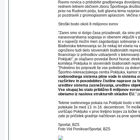
Ravno novica o pridobitvi gradbenega dovoljenja
rednem letnem občnem zboru Športnega društva P
prav na Rudnem polju, tudi glavna tema razprav 
jo pozdravili z gromoglasnim aplavzom. Večina n
Stroški bodo okoli 8 milijonov evrov
"Zares smo si dolgo časa prizadevali, da smo pr
naravovarstvena soglasja in obenem vključili v p
ki v največji možni meri zagotavljajo sobivanje
Biatlonska tekmovanja so že nekaj let visela na ni
ogroženo tudi delo slovenskih biatlonskih repreze
financirajo iz prihodkov ustvarjenih s tekmovan
Pokljuki", je olajšano povedal Borut Nunar, dire
komiteja Pokljuka in slovenskih biatlonskih repr
"Potrebno bo pripraviti še vse potrebno za doko
Športno-rekreacijskega centra Pokljuka, kamor 
vodovodnega sistema pitne vode in sistema os
razširitev in posodobitev čistilne naprave za 
ureditev sistema zasneževanja, ureditev objek
Vse skupaj bo stalo približno 8 milijonov evrov
obetamo iz naslova strukturnih skladov EU
," 
Tekme svetovnega pokala na Pokljuki bodo v let
potekale že med 13. in 16. decembrom. Tri mošk
uvrščajo Pokljuko v prvo tretjino bojev za točke
zato je pričetek gradnje načrtovan za prve spom
Sportal, BZS
Foto Vid Ponikvar/Sportal, BZS