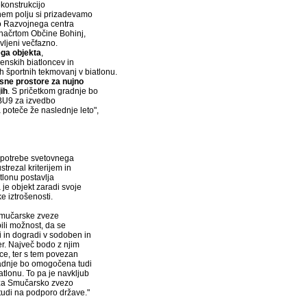
ekonstrukcijo
nem polju si prizadevamo
čjo Razvojnega centra
 načrtom Občine Bohinj,
vljeni večfazno.
ega objekta
,
enskih biatloncev in
h športnih tekmovanj v biatlonu.
sne prostore za nujno
ih
. S pričetkom gradnje bo
 IBU9 za izvedbo
 poteče že naslednje leto",
za potrebe svetovnega
trezal kriterijem in
tlonu postavlja
e objekt zaradi svoje
e iztrošenosti.
 Smučarske zveze
ili možnost, da se
i in dogradi v sodoben in
er. Največ bodo z njim
ce, ter s tem povezan
zadnje bo omogočena tudi
tlonu. To pa je navkljub
j za Smučarsko zvezo
 tudi na podporo države."