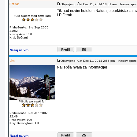
Frenk
Objavljeno: Čet Dec 11, 2014 10:01 am
Naslov sporo
Tik nad novim hotelom Natura je parkirišče za av
LP Frenk
Fura slalom med smrekami
Pridružen/-a: Sre Sep 2005
21:52
Prispevkov: 558
Kraj: Šoštanj
Nazaj na vrh
tim
Objavljeno: Čet Dec 11, 2014 2:55 pm
Naslov sporoč
Najlepša hvala za informacije!
Pili dile po vsaki furi
Pridružen/-a: Pet Jan 2007
22:49
Prispevkov: 799
Kraj: Birmingham, UK
Nazaj na vrh