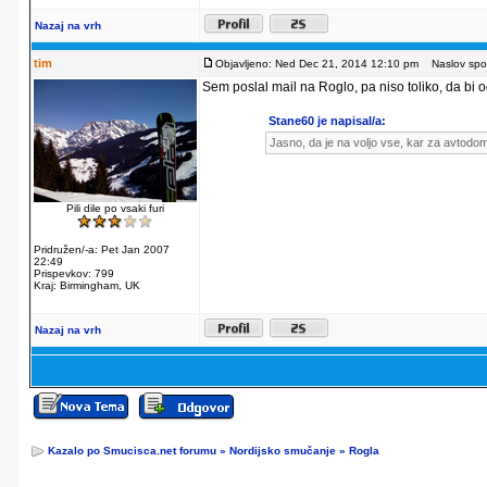
Nazaj na vrh
tim
Objavljeno: Ned Dec 21, 2014 12:10 pm
Naslov spor
Sem poslal mail na Roglo, pa niso toliko, da bi od
Stane60 je napisal/a:
Jasno, da je na voljo vse, kar za avtodo
Pili dile po vsaki furi
Pridružen/-a: Pet Jan 2007
22:49
Prispevkov: 799
Kraj: Birmingham, UK
Nazaj na vrh
Kazalo po Smucisca.net forumu
»
Nordijsko smučanje
»
Rogla