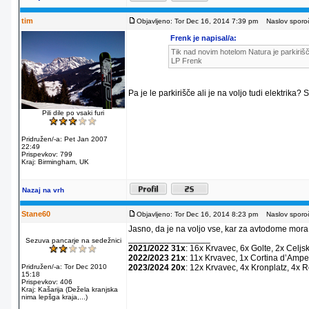
tim
Objavljeno: Tor Dec 16, 2014 7:39 pm
Naslov sporoč
Frenk je napisal/a:
Tik nad novim hotelom Natura je parkirišč
LP Frenk
Pa je le parkirišče ali je na voljo tudi elektrika?
Pili dile po vsaki furi
Pridružen/-a: Pet Jan 2007
22:49
Prispevkov: 799
Kraj: Birmingham, UK
Nazaj na vrh
Stane60
Objavljeno: Tor Dec 16, 2014 8:23 pm
Naslov sporoč
Jasno, da je na voljo vse, kar za avtodome mora
_________________
Sezuva pancarje na sedežnici
2021/2022 31x
: 16x Krvavec, 6x Golte, 2x Celjs
2022/2023 21x
: 11x Krvavec, 1x Cortina dʼAmpe
Pridružen/-a: Tor Dec 2010
2023/2024 20x
: 12x Krvavec, 4x Kronplatz, 4x 
15:18
Prispevkov: 406
Kraj: Kašarija (Dežela kranjska
nima lepšga kraja,...)