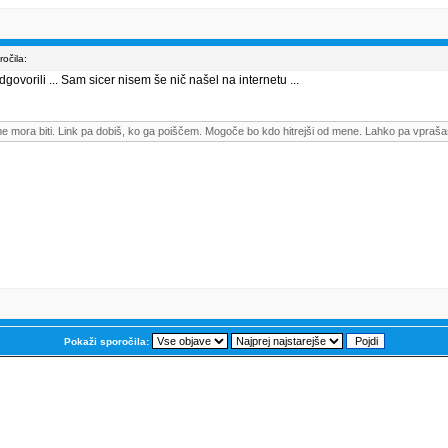
očila:
govorili ... Sam sicer nisem še nič našel na internetu ...
me mora biti. Link pa dobiš, ko ga poiščem. Mogoče bo kdo hitrejši od mene. Lahko pa vpraša
Pokaži sporočila: