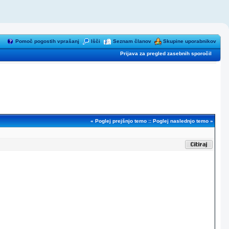
Pomoč pogostih vprašanj
Išči
Seznam članov
Skupine uporabnikov
Prijava za pregled zasebnih sporočil
«
Poglej prejšnjo temo
::
Poglej naslednjo temo
»