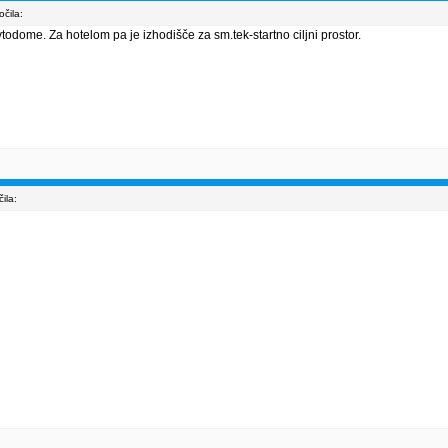
čila:
todome. Za hotelom pa je izhodišče za sm.tek-startno ciljni prostor.
ila: