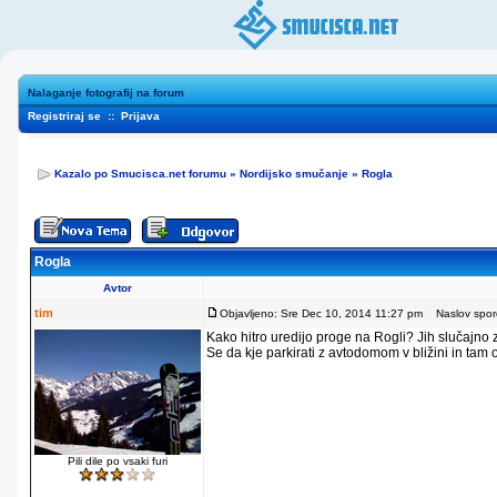
Nalaganje fotografij na forum
Registriraj se
::
Prijava
Kazalo po Smucisca.net forumu
»
Nordijsko smučanje
»
Rogla
Rogla
Avtor
tim
Objavljeno: Sre Dec 10, 2014 11:27 pm
Naslov sporo
Kako hitro uredijo proge na Rogli? Jih slučajno
Se da kje parkirati z avtodomom v bližini in tam
Pili dile po vsaki furi