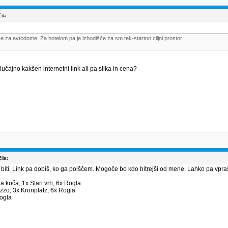
ila:
e za avtodome. Za hotelom pa je izhodišče za sm.tek-startno ciljni prostor.
 Slučajno kakšen internetni link ali pa slika in cena?
ila:
 biti. Link pa dobiš, ko ga poiščem. Mogoče bo kdo hitrejši od mene. Lahko pa vpr
ka koča, 1x Stari vrh, 6x Rogla
zzo, 3x Kronplatz, 6x Rogla
Rogla