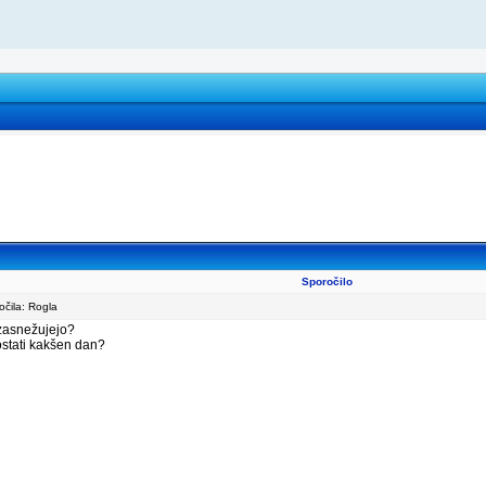
Sporočilo
čila: Rogla
 zasnežujejo?
 ostati kakšen dan?