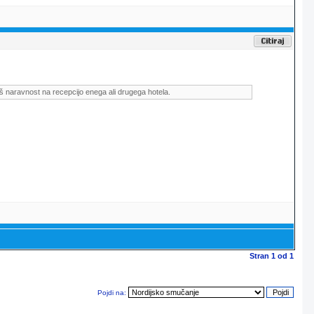
š naravnost na recepcijo enega ali drugega hotela.
Stran
1
od
1
Pojdi na: