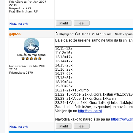
Pridružen/-a: Pet Jan 2007
22:49
Prispevkov: 799
Kraj: Birmingham, UK
Nazaj na vrh
gapi202
Objavljeno: Čet Dec 11, 2014 1:09 am
Naslov sporoč
Baje da so že urejene samo ne tako da bi jih lahko
_________________
10/11=12x
11/12=16x
Smuča za mali srpan
12/13=17x
13/14=17x
14/15=23x
Pridružen/-a: Sre Mar 2010
15/16=23x
22:08
Prispevkov: 2370
16/17=62x
17/18=31x
18/19=34x
19/20=26x
20/21=21x+15xturno
21/22=15xVogel,21xKr. Gora,1xstari vrh,1xkrva
22/23=21xVogel,17xKr. Gora,1xKanin
23/24=1xVogel,2xKr. Gora,1xKozji hrbet,1xMojstr
Zaradi tehničnih težav je vzpostavljen nov forum
Vabljen tja na
http://smucar.si
Navodila kako to narediš so pa na
https://www.
Nazaj na vrh