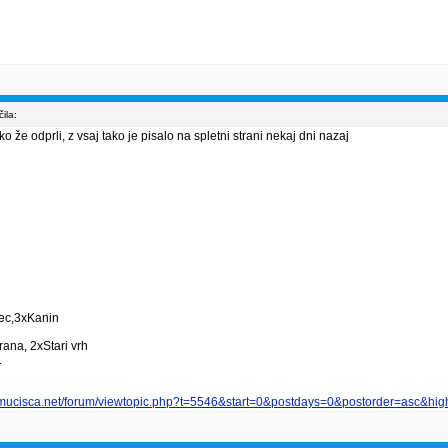
ila:
 že odprli, z vsaj tako je pisalo na spletni strani nekaj dni nazaj
vec,3xKanin
ana, 2xStari vrh
.
smucisca.net/forum/viewtopic.php?t=5546&start=0&postdays=0&postorder=asc&high