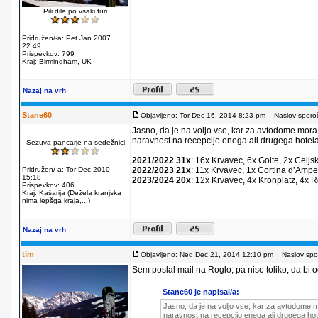
Pili dile po vsaki furi
Pridružen/-a: Pet Jan 2007
22:49
Prispevkov: 799
Kraj: Birmingham, UK
Nazaj na vrh
Stane60
Objavljeno: Tor Dec 16, 2014 8:23 pm
Naslov sporoč
Jasno, da je na voljo vse, kar za avtodome mora
naravnost na recepcijo enega ali drugega hotela
Sezuva pancarje na sedežnici
_________________
2021/2022 31x
: 16x Krvavec, 6x Golte, 2x Celjs
Pridružen/-a: Tor Dec 2010
2022/2023 21x
: 11x Krvavec, 1x Cortina dʼAmpe
15:18
2023/2024 20x
: 12x Krvavec, 4x Kronplatz, 4x 
Prispevkov: 406
Kraj: Kašarija (Dežela kranjska
nima lepšga kraja,...)
Nazaj na vrh
tim
Objavljeno: Ned Dec 21, 2014 12:10 pm
Naslov spor
Sem poslal mail na Roglo, pa niso toliko, da bi od
Stane60 je napisal/a:
Jasno, da je na voljo vse, kar za avtodome m
naravnost na recepcijo enega ali drugega hot