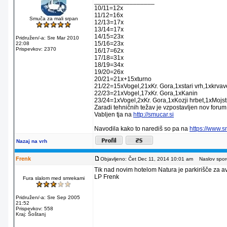
_________________
10/11=12x
11/12=16x
Smuča za mali srpan
12/13=17x
13/14=17x
14/15=23x
Pridružen/-a: Sre Mar 2010
15/16=23x
22:08
Prispevkov: 2370
16/17=62x
17/18=31x
18/19=34x
19/20=26x
20/21=21x+15xturno
21/22=15xVogel,21xKr. Gora,1xstari vrh,1xkrva
22/23=21xVogel,17xKr. Gora,1xKanin
23/24=1xVogel,2xKr. Gora,1xKozji hrbet,1xMojstr
Zaradi tehničnih težav je vzpostavljen nov forum
Vabljen tja na
http://smucar.si
Navodila kako to narediš so pa na
https://www.
Nazaj na vrh
Frenk
Objavljeno: Čet Dec 11, 2014 10:01 am
Naslov sporo
Tik nad novim hotelom Natura je parkirišče za av
LP Frenk
Fura slalom med smrekami
Pridružen/-a: Sre Sep 2005
21:52
Prispevkov: 558
Kraj: Šoštanj