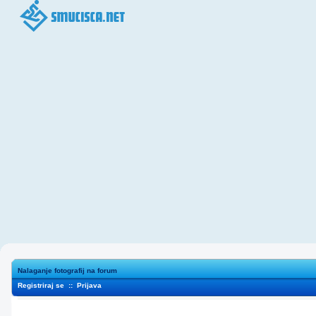
Nalaganje fotografij na forum
Registriraj se
::
Prijava