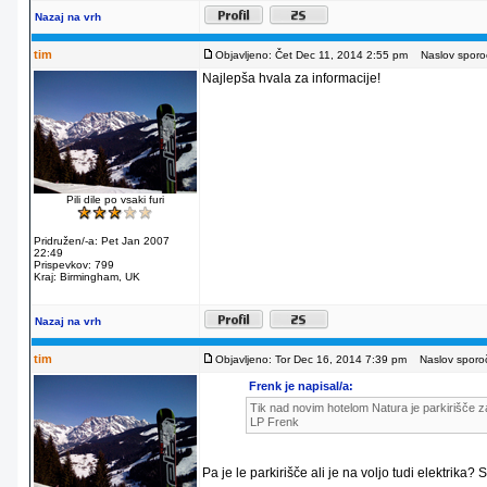
Nazaj na vrh
tim
Objavljeno: Čet Dec 11, 2014 2:55 pm
Naslov sporoč
Najlepša hvala za informacije!
Pili dile po vsaki furi
Pridružen/-a: Pet Jan 2007
22:49
Prispevkov: 799
Kraj: Birmingham, UK
Nazaj na vrh
tim
Objavljeno: Tor Dec 16, 2014 7:39 pm
Naslov sporoč
Frenk je napisal/a:
Tik nad novim hotelom Natura je parkirišče za
LP Frenk
Pa je le parkirišče ali je na voljo tudi elektrika?