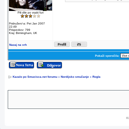
Pili dile po vsaki furi
Pridružen/-a: Pet Jan 2007
22:49
Prispevkov: 799
Kraj: Birmingham, UK
Nazaj na vrh
Pokaži sporočila:
Kazalo po Smucisca.net forumu
»
Nordijsko smučanje
»
Rogla
© 