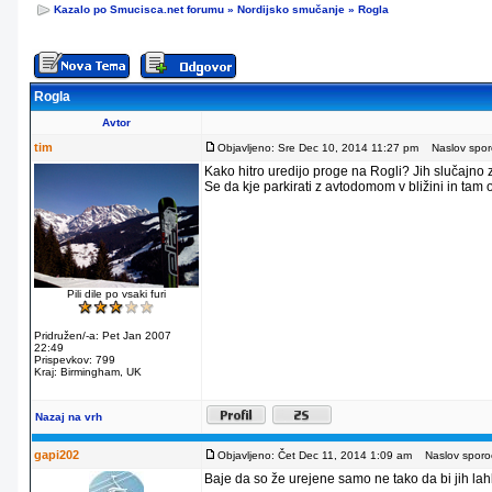
Kazalo po Smucisca.net forumu
»
Nordijsko smučanje
»
Rogla
Rogla
Avtor
tim
Objavljeno: Sre Dec 10, 2014 11:27 pm
Naslov sporo
Kako hitro uredijo proge na Rogli? Jih slučajno
Se da kje parkirati z avtodomom v bližini in tam
Pili dile po vsaki furi
Pridružen/-a: Pet Jan 2007
22:49
Prispevkov: 799
Kraj: Birmingham, UK
Nazaj na vrh
gapi202
Objavljeno: Čet Dec 11, 2014 1:09 am
Naslov sporoč
Baje da so že urejene samo ne tako da bi jih lahko