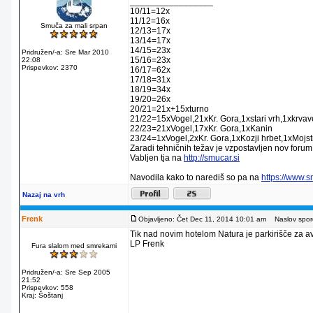
_________________
10/11=12x
11/12=16x
Smuča za mali srpan
12/13=17x
13/14=17x
14/15=23x
Pridružen/-a: Sre Mar 2010
15/16=23x
22:08
Prispevkov: 2370
16/17=62x
17/18=31x
18/19=34x
19/20=26x
20/21=21x+15xturno
21/22=15xVogel,21xKr. Gora,1xstari vrh,1xkrva
22/23=21xVogel,17xKr. Gora,1xKanin
23/24=1xVogel,2xKr. Gora,1xKozji hrbet,1xMojstr
Zaradi tehničnih težav je vzpostavljen nov forum
Vabljen tja na
http://smucar.si
Navodila kako to narediš so pa na
https://www.
Nazaj na vrh
Frenk
Objavljeno: Čet Dec 11, 2014 10:01 am
Naslov sporo
Tik nad novim hotelom Natura je parkirišče za av
LP Frenk
Fura slalom med smrekami
Pridružen/-a: Sre Sep 2005
21:52
Prispevkov: 558
Kraj: Šoštanj