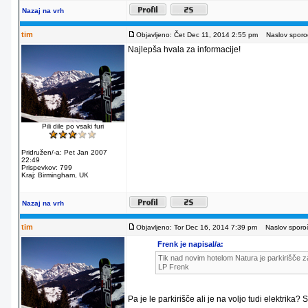
Nazaj na vrh
tim
Objavljeno: Čet Dec 11, 2014 2:55 pm
Naslov sporoč
Najlepša hvala za informacije!
Pili dile po vsaki furi
Pridružen/-a: Pet Jan 2007
22:49
Prispevkov: 799
Kraj: Birmingham, UK
Nazaj na vrh
tim
Objavljeno: Tor Dec 16, 2014 7:39 pm
Naslov sporoč
Frenk je napisal/a:
Tik nad novim hotelom Natura je parkirišče za
LP Frenk
Pa je le parkirišče ali je na voljo tudi elektrika?