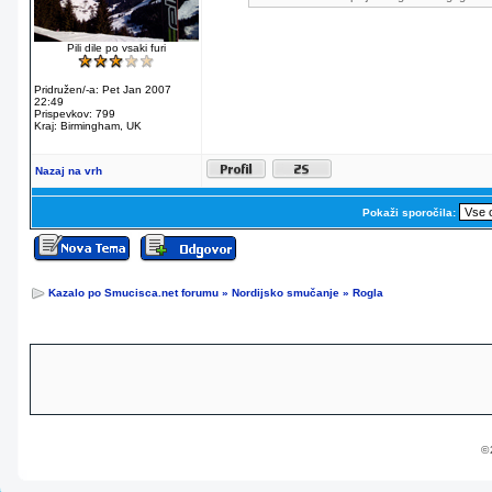
Pili dile po vsaki furi
Pridružen/-a: Pet Jan 2007
22:49
Prispevkov: 799
Kraj: Birmingham, UK
Nazaj na vrh
Pokaži sporočila:
Kazalo po Smucisca.net forumu
»
Nordijsko smučanje
»
Rogla
© 