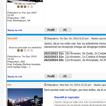
Pili dile po vsaki furi
Pridružen/-a: Pet Jan 2007
22:49
Prispevkov: 799
Kraj: Birmingham, UK
Nazaj na vrh
Stane60
Objavljeno: Tor Dec 16, 2014 8:23 pm
Naslov sporoč
Jasno, da je na voljo vse, kar za avtodome mora
naravnost na recepcijo enega ali drugega hotela
Sezuva pancarje na sedežnici
_________________
2021/2022 31x
: 16x Krvavec, 6x Golte, 2x Celjs
Pridružen/-a: Tor Dec 2010
2022/2023 21x
: 11x Krvavec, 1x Cortina dʼAmpe
15:18
2023/2024 20x
: 12x Krvavec, 4x Kronplatz, 4x 
Prispevkov: 406
Kraj: Kašarija (Dežela kranjska
nima lepšga kraja,...)
Nazaj na vrh
tim
Objavljeno: Ned Dec 21, 2014 12:10 pm
Naslov spor
Sem poslal mail na Roglo, pa niso toliko, da bi od
Stane60 je napisal/a:
Jasno, da je na voljo vse, kar za avtodome m
naravnost na recepcijo enega ali drugega hot