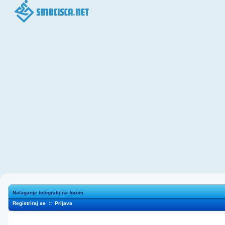
Nalaganje fotografij na forum
Registriraj se
::
Prijava