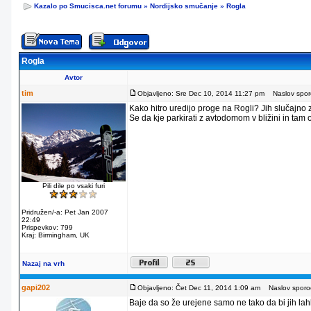
Kazalo po Smucisca.net forumu
»
Nordijsko smučanje
»
Rogla
Rogla
Avtor
tim
Objavljeno: Sre Dec 10, 2014 11:27 pm
Naslov sporo
Kako hitro uredijo proge na Rogli? Jih slučajno
Se da kje parkirati z avtodomom v bližini in tam
Pili dile po vsaki furi
Pridružen/-a: Pet Jan 2007
22:49
Prispevkov: 799
Kraj: Birmingham, UK
Nazaj na vrh
gapi202
Objavljeno: Čet Dec 11, 2014 1:09 am
Naslov sporoč
Baje da so že urejene samo ne tako da bi jih lahko