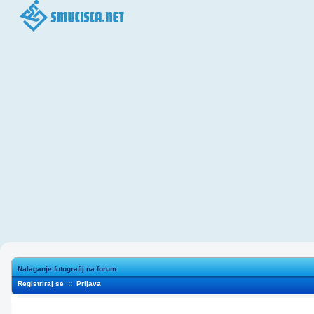
Nalaganje fotografij na forum
Registriraj se
::
Prijava