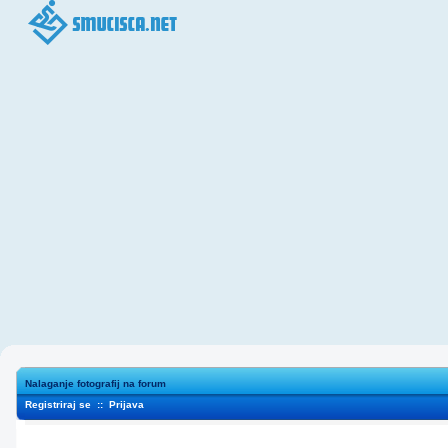
Nalaganje fotografij na forum
Registriraj se
::
Prijava