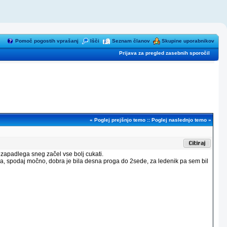
Pomoč pogostih vprašanj
Išči
Seznam članov
Skupine uporabnikov
Prijava za pregled zasebnih sporočil
«
Poglej prejšnjo temo
::
Poglej naslednjo temo
»
zapadlega sneg začel vse bolj cukati.
hka, spodaj močno, dobra je bila desna proga do 2sede, za ledenik pa sem bil