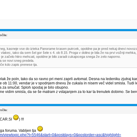
čila:
neg, kasneje vse do izteka Panorame krasen putrcek, opoldne pa je pred nekaj dnevi novoza
vlakec, tako da sem šel gor šele s 4. ob 8.15. Proga v dolino je bila že na prvi vožnji mehka
je začelo hitro mehcati, opoldne je bilo zaradi cukajocega snega že zelo naporno.
a se novi sneg predela.
e kdo zapis prenese tja.
 vlak že poln, tako da so ravno pri meni zaprli avtomat. Desna na ledeniku zjutraj kar
e ob 11:00, vendar je v spodnjem dnevu že cukala in nisem več videl smisla. Tudi led
žka za smučat. Sploh spodaj je bilo obupno.
 ne vidim smisla, da se še matram z vstajanjem za to kar ta trenutek dobimo. Se be
čila:
MUCAR.SI
) !!!
a foruma. Vabljen tja
rum/viewtopic.php?t=5546&start=0&postdays=0&postorder=asc&highlight=