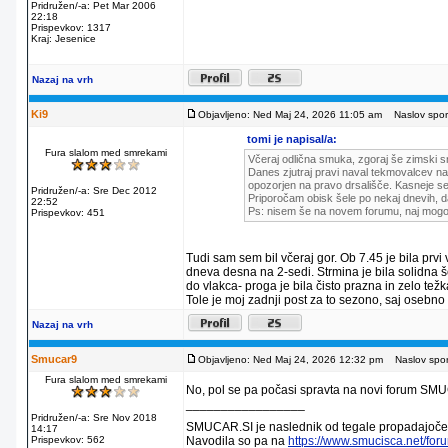
Pridružen/-a: Pet Mar 2006
22:18
Prispevkov: 1317
Kraj: Jesenice
Nazaj na vrh
Ki9
Objavljeno: Ned Maj 24, 2026 11:05 am
Naslov sporo
tomi je napisal/a:
Fura slalom med smrekami
Včeraj odlična smuka, zgoraj še zimski s
Danes zjutraj pravi naval tekmovalcev na 
opozorjen na pravo drsališče. Kasneje se 
Pridružen/-a: Sre Dec 2012
Priporočam obisk šele po nekaj dnevih, d
22:52
Ps: nisem še na novem forumu, naj mogoč
Prispevkov: 451
Tudi sam sem bil včeraj gor. Ob 7.45 je bila prvi
dneva desna na 2-sedi. Strmina je bila solidna š
do vlakca- proga je bila čisto prazna in zelo te
Tole je moj zadnji post za to sezono, saj osebno
Nazaj na vrh
Smucar9
Objavljeno: Ned Maj 24, 2026 12:32 pm
Naslov sporo
Fura slalom med smrekami
No, pol se pa počasi spravta na novi forum S
_________________
Pridružen/-a: Sre Nov 2018
SMUCAR.SI je naslednik od tegale propadajočeg
14:17
Prispevkov: 562
Navodila so pa na
https://www.smucisca.net/fo