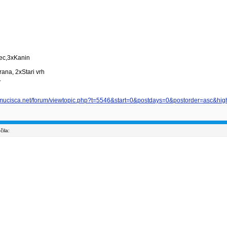
vec,3xKanin
ana, 2xStari vrh
.
smucisca.net/forum/viewtopic.php?t=5546&start=0&postdays=0&postorder=asc&high
ila: