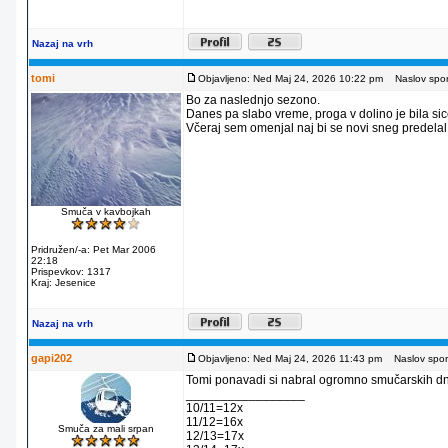
Nazaj na vrh
tomi
Objavljeno: Ned Maj 24, 2026 10:22 pm
Naslov sporo
Bo za naslednjo sezono.
Danes pa slabo vreme, proga v dolino je bila sicer
Včeraj sem omenjal naj bi se novi sneg predelal
Smuča v kavbojkah
Pridružen/-a: Pet Mar 2006
22:18
Prispevkov: 1317
Kraj: Jesenice
Nazaj na vrh
gapi202
Objavljeno: Ned Maj 24, 2026 11:43 pm
Naslov sporo
Tomi ponavadi si nabral ogromno smučarskih dni 
_________________
10/11=12x
11/12=16x
Smuča za mali srpan
12/13=17x