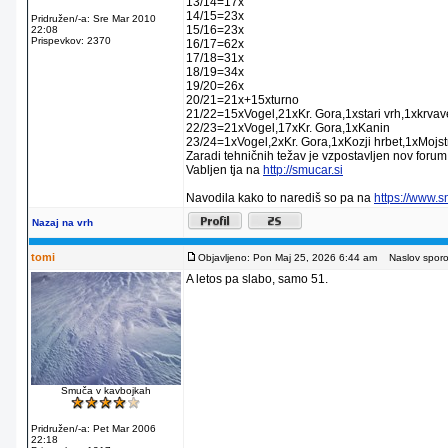
13/14=17x
14/15=23x
Pridružen/-a: Sre Mar 2010
15/16=23x
22:08
Prispevkov: 2370
16/17=62x
17/18=31x
18/19=34x
19/20=26x
20/21=21x+15xturno
21/22=15xVogel,21xKr. Gora,1xstari vrh,1xkrva
22/23=21xVogel,17xKr. Gora,1xKanin
23/24=1xVogel,2xKr. Gora,1xKozji hrbet,1xMojstr
Zaradi tehničnih težav je vzpostavljen nov forum
Vabljen tja na
http://smucar.si
Navodila kako to narediš so pa na
https://www.
Nazaj na vrh
tomi
Objavljeno: Pon Maj 25, 2026 6:44 am
Naslov sporoč
A letos pa slabo, samo 51.
Smuča v kavbojkah
Pridružen/-a: Pet Mar 2006
22:18