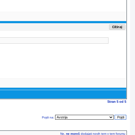
Stran
5
od
5
Pojdi na:
Ne,
ne moreš
dodajati novih tem v tem forumu