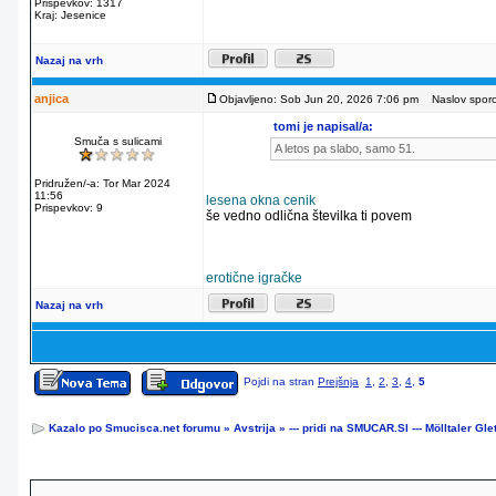
Prispevkov: 1317
Kraj: Jesenice
Nazaj na vrh
anjica
Objavljeno: Sob Jun 20, 2026 7:06 pm
Naslov sporoč
tomi je napisal/a:
Smuča s sulicami
A letos pa slabo, samo 51.
Pridružen/-a: Tor Mar 2024
11:56
lesena okna cenik
Prispevkov: 9
še vedno odlična številka ti povem
erotične igračke
Nazaj na vrh
Pojdi na stran
Prejšnja
1
,
2
,
3
,
4
,
5
Kazalo po Smucisca.net forumu
»
Avstrija
»
--- pridi na SMUCAR.SI --- Mölltaler Gle