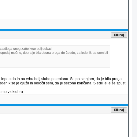
padlega sneg začel vse bolj cukati.
, spodaj močno, dobra je bila desna proga do 2sede, za ledenik pa sem bil
 lepo trda in na vrhu bolj slabo poteptana. Se pa strinjam, da je bila proga
enik se je ojužil in odločil sem, da je sezona končana. Sledil je le še spust
remo v oktobru.