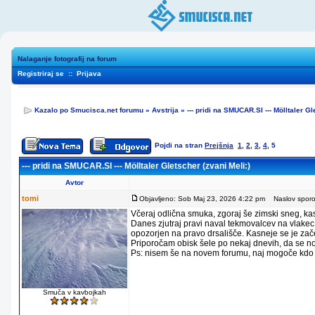
Nalaganje fotografij na forum
Registriraj se
::
Prijava
Kazalo po Smucisca.net forumu
»
Avstrija
»
--- pridi na SMUCAR.SI --- Mölltaler Gl
Pojdi na stran
Prejšnja
1
,
2
,
3
,
4
,
5
--- pridi na SMUCAR.SI --- Mölltaler Gletscher (zvani Meli:)
Avtor
tomi
Objavljeno: Sob Maj 23, 2026 4:22 pm
Naslov sporoč
Včeraj odlična smuka, zgoraj še zimski sneg, ka
Danes zjutraj pravi naval tekmovalcev na vlakec,
opozorjen na pravo drsališče. Kasneje se je zač
Priporočam obisk šele po nekaj dnevih, da se no
Ps: nisem še na novem forumu, naj mogoče kdo 
Smuča v kavbojkah