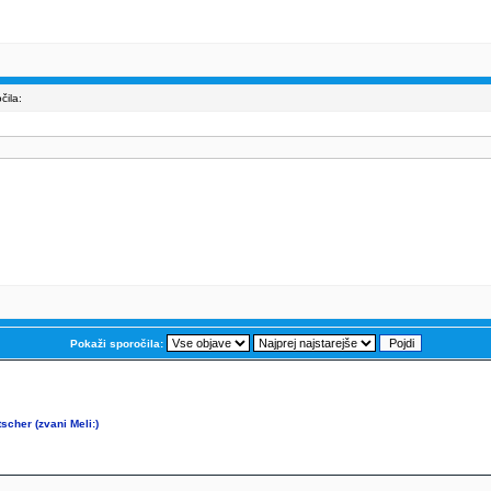
ila:
Pokaži sporočila:
tscher (zvani Meli:)