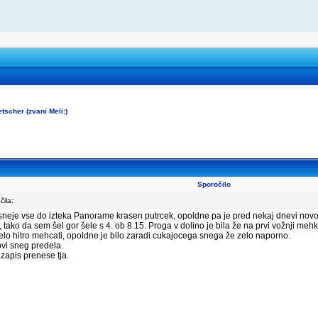
etscher (zvani Meli:)
Sporočilo
ila:
sneje vse do izteka Panorame krasen putrcek, opoldne pa je pred nekaj dnevi novo
 tako da sem šel gor šele s 4. ob 8.15. Proga v dolino je bila že na prvi vožnji me
elo hitro mehcati, opoldne je bilo zaradi cukajocega snega že zelo naporno.
vi sneg predela.
zapis prenese tja.