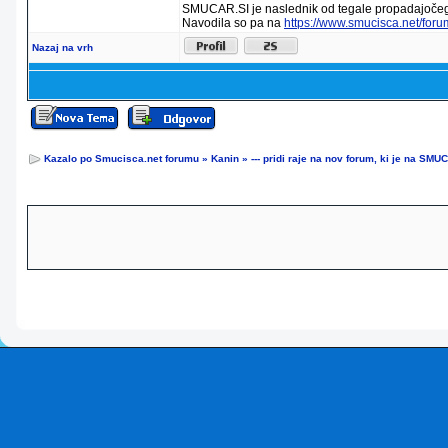
SMUCAR.SI je naslednik od tegale propadajočeg
Navodila so pa na
https://www.smucisca.net/for
Nazaj na vrh
Kazalo po Smucisca.net forumu
»
Kanin
»
--- pridi raje na nov forum, ki je na SMUC