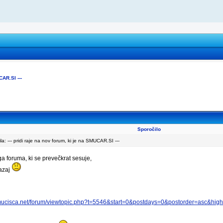
CAR.SI ---
Sporočilo
: --- pridi raje na nov forum, ki je na SMUCAR.SI ---
 foruma, ki se prevečkrat sesuje,
nazaj
mucisca.net/forum/viewtopic.php?t=5546&start=0&postdays=0&postorder=asc&high