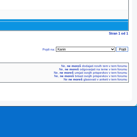
Stran
1
od
1
Pojdi na:
Ne,
ne moreš
dodajati novih tem v tem forumu
Ne,
ne moreš
odgovarjati na teme v tem forumu
Ne,
ne moreš
urejati svojih prispevkov v tem forumu
Ne,
ne moreš
brisati svojih prispevkov v tem forumu
Ne
ne moreš
glasovati v anketi v tem forumu