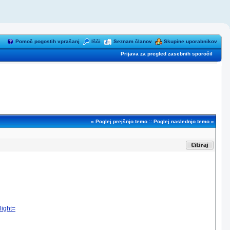
Pomoč pogostih vprašanj
Išči
Seznam članov
Skupine uporabnikov
Prijava za pregled zasebnih sporočil
«
Poglej prejšnjo temo
::
Poglej naslednjo temo
»
light=