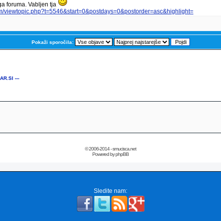
a foruma. Vabljen tja
um/viewtopic.php?t=5546&start=0&postdays=0&postorder=asc&highlight=
Pokaži sporočila:
AR.SI ---
© 2006-2014 - smucisca.net
Powered by phpBB
Sledite nam: