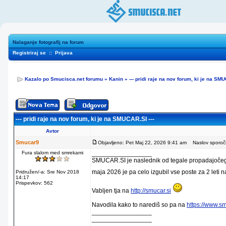
Nalaganje fotografij na forum
Registriraj se
::
Prijava
Kazalo po Smucisca.net forumu
»
Kanin
»
--- pridi raje na nov forum, ki je na SMU
--- pridi raje na nov forum, ki je na SMUCAR.SI ---
Avtor
Smucar9
Objavljeno: Pet Maj 22, 2026 9:41 am
Naslov sporočila
Fura slalom med smrekami
_________________
SMUCAR.SI je naslednik od tegale propadajočega
maja 2026 je pa celo izgubil vse poste za 2 leti 
Pridružen/-a: Sre Nov 2018
14:17
Prispevkov: 562
Vabljen tja na
http://smucar.si
Navodila kako to narediš so pa na
https://www.s
_________________
_________________