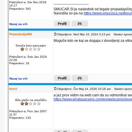
_________________
Pridružen/-a: Sre Nov 2018
14:17
Prispevkov: 562
SMUCAR.SI je naslednik od tegale propadajočeg
Navodila so pa na
https://www.smucisca.net/for
Nazaj na vrh
Pistenbully400
Objavljeno: Ned Mar 10, 2024 3:13 pm
Naslov sporoč
Mogoče kdo ve kaj se dogaja z dovoljenji za vitr
Smuča brez pancarjev
Pridružen/-a: Sob Jan 2024
22:06
Prispevkov: 18
Nazaj na vrh
borci
Objavljeno: Čet Maj 14, 2026 10:19 am
Naslov sporoč
a jaz prov vidim na web cam da so odmontiral se
https://www.whatsupcams.com/en/webcams/sloven
Išče plažo na smučišču
Pridružen/-a: Pon Jan 2007
11:37
Prispevkov: 133