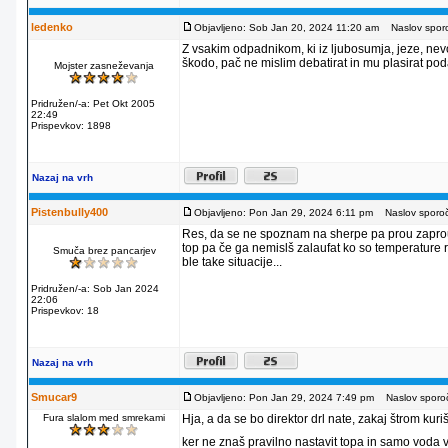
ledenko
Objavljeno: Sob Jan 20, 2024 11:20 am
Naslov sporo
Z vsakim odpadnikom, ki iz ljubosumja, jeze, nevo
škodo, pač ne mislim debatirat in mu plasirat podatke.
Mojster zasneževanja
Pridružen/-a: Pet Okt 2005
22:49
Prispevkov: 1898
Nazaj na vrh
Pistenbully400
Objavljeno: Pon Jan 29, 2024 6:11 pm
Naslov sporoči
Res, da se ne spoznam na sherpe pa prou zaprou t
top pa če ga nemislš zalaufat ko so temperature r
Smuča brez pancarjev
ble take situacije...
Pridružen/-a: Sob Jan 2024
22:06
Prispevkov: 18
Nazaj na vrh
Smucar9
Objavljeno: Pon Jan 29, 2024 7:49 pm
Naslov sporoč
Fura slalom med smrekami
Hja, a da se bo direktor drl nate, zakaj štrom kuriš
ker ne znaš pravilno nastavit topa in samo voda 