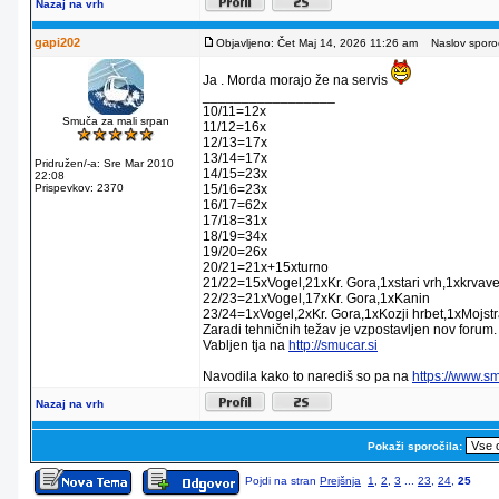
Nazaj na vrh
gapi202
Objavljeno: Čet Maj 14, 2026 11:26 am
Naslov sporoč
Ja . Morda morajo že na servis
_________________
10/11=12x
Smuča za mali srpan
11/12=16x
12/13=17x
13/14=17x
Pridružen/-a: Sre Mar 2010
14/15=23x
22:08
Prispevkov: 2370
15/16=23x
16/17=62x
17/18=31x
18/19=34x
19/20=26x
20/21=21x+15xturno
21/22=15xVogel,21xKr. Gora,1xstari vrh,1xkrvav
22/23=21xVogel,17xKr. Gora,1xKanin
23/24=1xVogel,2xKr. Gora,1xKozji hrbet,1xMojstr
Zaradi tehničnih težav je vzpostavljen nov forum.
Vabljen tja na
http://smucar.si
Navodila kako to narediš so pa na
https://www.s
Nazaj na vrh
Pokaži sporočila:
Pojdi na stran
Prejšnja
1
,
2
,
3
...
23
,
24
,
25