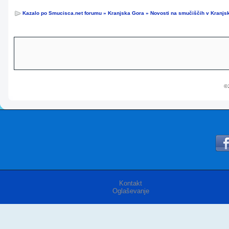
Kazalo po Smucisca.net forumu
»
Kranjska Gora
»
Novosti na smučiščih v Kranjsk
© 
Kontakt
Oglaševanje