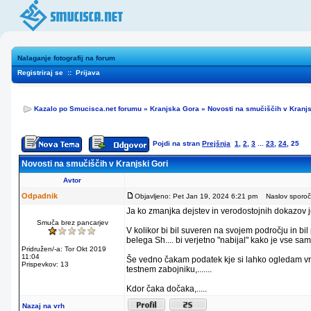
Nalaganje fotografij na forum
Registriraj se
::
Prijava
Kazalo po Smucisca.net forumu
»
Kranjska Gora
»
Novosti na smučiščih v Kranjs
Pojdi na stran
Prejšnja
1
,
2
,
3
...
23
,
24
,
25
Novosti na smučiščih v Kranjski Gori
Avtor
Odpadnik
Objavljeno: Pet Jan 19, 2024 6:21 pm
Naslov sporoči
Ja ko zmanjka dejstev in verodostojnih dokazov j
Smuča brez pancarjev
V kolikor bi bil suveren na svojem področju in b
belega Sh.... bi verjetno "nabijal" kako je vse sam
Pridružen/-a: Tor Okt 2019
11:04
Še vedno čakam podatek kje si lahko ogledam vr
Prispevkov: 13
testnem zabojniku,.......
Kdor čaka dočaka,.....
Nazaj na vrh