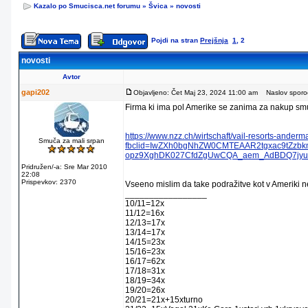
Kazalo po Smucisca.net forumu
»
Švica
»
novosti
Pojdi na stran
Prejšnja
1
,
2
novosti
Avtor
gapi202
Objavljeno: Čet Maj 23, 2024 11:00 am
Naslov sporoč
Firma ki ima pol Amerike se zanima za nakup smu
https://www.nzz.ch/wirtschaft/vail-resorts-ande
Smuča za mali srpan
fbclid=IwZXh0bgNhZW0CMTEAAR2tgxac9tZzbk
opz9XghDK027CfdZgUwCQA_aem_AdBDQ7jyui
Pridružen/-a: Sre Mar 2010
22:08
Prispevkov: 2370
Vseeno mislim da take podražitve kot v Ameriki n
_________________
10/11=12x
11/12=16x
12/13=17x
13/14=17x
14/15=23x
15/16=23x
16/17=62x
17/18=31x
18/19=34x
19/20=26x
20/21=21x+15xturno