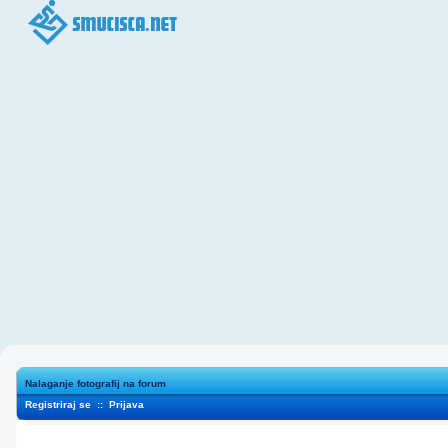
Nalaganje fotografij na forum
Registriraj se
::
Prijava