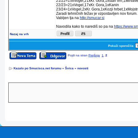
21/22=15xVogel,21xKr. Gora,1xstari vrh,1xkrvav
22/23=21xVogel,17xKr. Gora,1xKanin
23/24=1xVogel,2xKr. Gora,1xKozji hrbet,1xMojstr
Zaradi tehničnih težav je vzpostavljen nov forum.
Vabljen tja na
http://smucar.si
Navodila kako to narediš so pa na
https://www.s
Nazaj na vrh
Pokaži sporočila:
Pojdi na stran
Prejšnja
1
,
2
Kazalo po Smucisca.net forumu
»
Švica
»
novosti