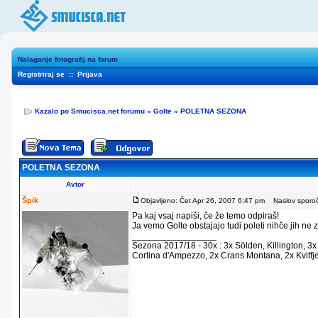
Nalaganje fotografij na forum
Registriraj se
::
Prijava
Kazalo po Smucisca.net forumu
»
Golte
»
POLETNA SEZONA
POLETNA SEZONA
Avtor
Špik
Objavljeno: Čet Apr 26, 2007 6:47 pm
Naslov sporoči
Pa kaj vsaj napiši, če že temo odpiraš!
Ja vemo Golte obstajajo tudi poleti nihče jih ne zr
_________________
Sezona 2017/18 - 30x : 3x Sölden, Killington, 3x
Cortina d'Ampezzo, 2x Crans Montana, 2x Kvitfjel