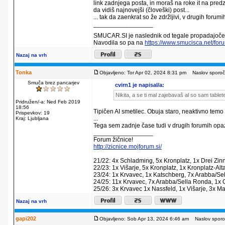
link zadnjega posta, in moraš na roke it na pred
da vidiš najnovejši (človeški) post...
... tak da zaenkrat so že zdržljivi, v drugih forumih
_________________
SMUCAR.SI je naslednik od tegale propadajočeg
Navodila so pa na
https://www.smucisca.net/fo
Nazaj na vrh
Tonka
Objavljeno: Tor Apr 02, 2024 8:31 pm
Naslov sporoči
Smuča brez pancarjev
cvirn1 je napisal/a:
Nikita, a se ti mal zajebavaš al so sam tablet
Pridružen/-a: Ned Feb 2019
18:56
Tipičen AI smetilec. Obuja staro, neaktivno temo
Prispevkov: 19
...
Kraj: Ljubljana
Tega sem zadnje čase tudi v drugih forumih opa
_________________
Forum žičnice!
http://zicnice.mojforum.si/
21/22: 4x Schladming, 5x Kronplatz, 1x Drei Zin
22/23: 1x Višarje, 5x Kronplatz, 1x Kronplatz-A
23/24: 1x Krvavec, 1x Katschberg, 7x Arabba/Se
24/25: 11x Krvavec, 7x Arabba/Sella Ronda, 1x
25/26: 3x Krvavec 1x Nassfeld, 1x Višarje, 3x Ma
Nazaj na vrh
gapi202
Objavljeno: Sob Apr 13, 2024 6:46 am
Naslov sporoč