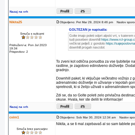
Nazaj na vrh
Nikita25
Objavljeno: Pet Mar 29, 2024 8:46 pm
Naslov sporoč
GOLTEZAN je napisal/a:
Smuča s sulicami
Golte imajo poleti odprt alpski vrt, v katerem
tudi poseben downhill
https://www.rcl-group
večkrat pelješ z gondolo
https://sajeposlovna
Pridružen/-a: Pon Jul 2023
downhill progah navzdol.
19:34
Prispevkov: 2
To zveni kot odlična ponudba za vse ljubitelje na
rastline, je zagotovo edinstveno doživetje. Doda
gradnjo.
Downhill paket, ki vključuje večkratno vožnjo z 
adrenalinsko doživetje in uživanje v lepotah gor
spretnosti, ki si želijo uživati v adrenalinskem s
Zdi se, da so Golte poleti zelo privlačna destinac
okuse. Hvala, ker ste delili te informacije!
Nazaj na vrh
cvirn1
Objavljeno: Sob Mar 30, 2024 12:34 am
Naslov spor
Nikita, a se ti mal zajebavaš al so sam tablete p
Smuča brez pancarjev