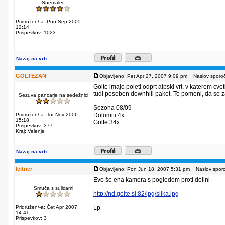
Snemalec
Pridružen/-a: Pon Sep 2005
12:14
Prispevkov: 1023
Nazaj na vrh
GOLTEZAN
Objavljeno: Pet Apr 27, 2007 9:09 pm
Naslov sporoči
Golte imajo poleti odprt alpski vrt, v katerem cve
tudi poseben downhill paket. To pomeni, da se z
Sezuva pancarje na sedežnici
_________________
Sezona 08/09
Pridružen/-a: Tor Nov 2006
Dolomiti 4x
15:18
Golte 34x
Prispevkov: 377
Kraj: Velenje
Nazaj na vrh
leitner
Objavljeno: Pon Jun 18, 2007 5:31 pm
Naslov sporoč
Evo še ena kamera s pogledom proti dolini
Smuča s sulicami
http://nd.golte.si:82/jpg/slika.jpg
Pridružen/-a: Čet Apr 2007
Lp
14:41
Prispevkov: 3