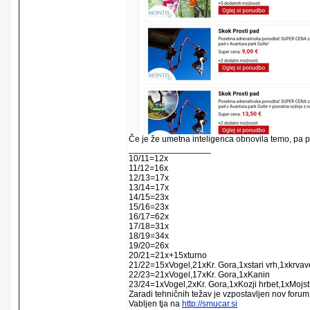
Če je že umetna inteligenca obnovila temo, pa pr
_________________
10/11=12x
11/12=16x
12/13=17x
13/14=17x
14/15=23x
15/16=23x
16/17=62x
17/18=31x
18/19=34x
19/20=26x
20/21=21x+15xturno
21/22=15xVogel,21xKr. Gora,1xstari vrh,1xkrva
22/23=21xVogel,17xKr. Gora,1xKanin
23/24=1xVogel,2xKr. Gora,1xKozji hrbet,1xMojstr
Zaradi tehničnih težav je vzpostavljen nov forum
Vabljen tja na
http://smucar.si