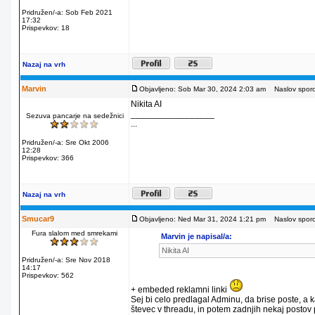
Pridružen/-a: Sob Feb 2021
17:32
Prispevkov: 18
Nazaj na vrh
Marvin
Objavljeno: Sob Mar 30, 2024 2:03 am
Naslov sporoč
Nikita AI
_________________
Sezuva pancarje na sedežnici
...
Pridružen/-a: Sre Okt 2006
12:28
Prispevkov: 366
Nazaj na vrh
Smucar9
Objavljeno: Ned Mar 31, 2024 1:21 pm
Naslov sporoč
Fura slalom med smrekami
Marvin je napisal/a:
Nikita AI
Pridružen/-a: Sre Nov 2018
14:17
Prispevkov: 562
+ embeded reklamni linki
Sej bi celo predlagal Adminu, da brise poste, a 
števec v threadu, in potem zadnjih nekaj posto