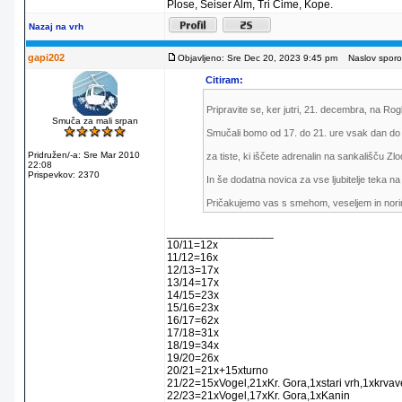
Plose, Seiser Alm, Tri Cime, Kope.
Nazaj na vrh
gapi202
Objavljeno: Sre Dec 20, 2023 9:45 pm
Naslov sporoč
Citiram:
Pripravite se, ker jutri, 21. decembra, na Ro
Smuča za mali srpan
Smučali bomo od 17. do 21. ure vsak dan do 
Pridružen/-a: Sre Mar 2010
za tiste, ki iščete adrenalin na sankališču Zl
22:08
Prispevkov: 2370
In še dodatna novica za vse ljubitelje teka 
Pričakujemo vas s smehom, veseljem in norimi 
_________________
10/11=12x
11/12=16x
12/13=17x
13/14=17x
14/15=23x
15/16=23x
16/17=62x
17/18=31x
18/19=34x
19/20=26x
20/21=21x+15xturno
21/22=15xVogel,21xKr. Gora,1xstari vrh,1xkrva
22/23=21xVogel,17xKr. Gora,1xKanin