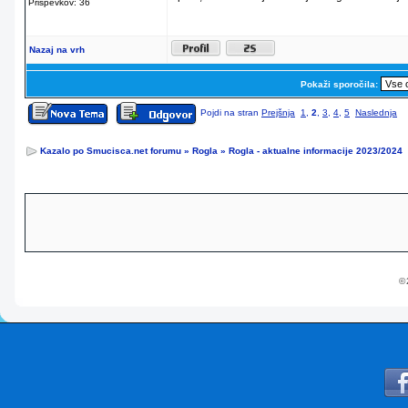
Prispevkov: 36
Nazaj na vrh
Pokaži sporočila:
Pojdi na stran
Prejšnja
1
,
2
,
3
,
4
,
5
Naslednja
Kazalo po Smucisca.net forumu
»
Rogla
»
Rogla - aktualne informacije 2023/2024
© 