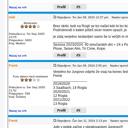
Nazaj na vrh
miki
Objavljeno: Tor Jan 09, 2024 12:37 pm
Naslov sporo
Moderator
Brez skrbi, tudi na Rogli se bo našel kdo ki bo t
Podrobnosti o kateri pišeš sicer nisem opazil, je p
Pridružen/-a: Tor Sep 2005
je zdaj verjetno sestavljen samo še iz večjih in
13:25
Prispevkov: 3463
_________________
Kraj: Maribor
Sezona 2023/2024: 40 smučarskih dni = 24 x Pohorj
Plose, Seiser Alm, Tri Cime, Kope.
Nazaj na vrh
Frenk
Objavljeno: Tor Jan 09, 2024 2:55 pm
Naslov sporoči
Verjetno bo Jurgovo odprto že vsaj na konec ted
Frenk
Fura slalom med smrekami
_________________
2019/2020
Pridružen/-a: Sre Sep 2005
3 Saalbach, 14 Rogla
21:52
2020/2021
Prispevkov: 558
12 Rogla
Kraj: Šoštanj
2021/2022
13 Rogla
Nazaj na vrh
Frenk
Objavljeno: Čet Jan 11, 2024 2:13 pm
Naslov sporoč
Jutri v petek začne z obratovanjem Jurgovo!!!