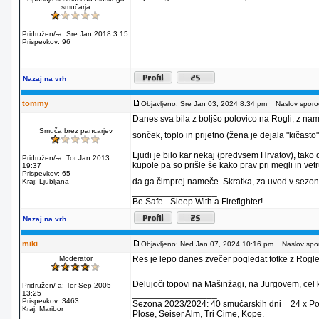
smučarja
Pridružen/-a: Sre Jan 2018 3:15
Prispevkov: 96
Nazaj na vrh
tommy
Objavljeno: Sre Jan 03, 2024 8:34 pm
Naslov sporoč
Danes sva bila z boljšo polovico na Rogli, z nam
Smuča brez pancarjev
sonček, toplo in prijetno (žena je dejala "kičas
Ljudi je bilo kar nekaj (predvsem Hrvatov), tako
Pridružen/-a: Tor Jan 2013
kupole pa so prišle še kako prav pri megli in ve
19:37
Prispevkov: 65
da ga čimprej nameče. Skratka, za uvod v sezono j
Kraj: Ljubljana
_________________
Be Safe - Sleep With a Firefighter!
Nazaj na vrh
miki
Objavljeno: Ned Jan 07, 2024 10:16 pm
Naslov spor
Moderator
Res je lepo danes zvečer pogledat fotke z Rogl
Delujoči topovi na Mašinžagi, na Jurgovem, cel 
Pridružen/-a: Tor Sep 2005
13:25
_________________
Prispevkov: 3463
Sezona 2023/2024: 40 smučarskih dni = 24 x Pohorj
Kraj: Maribor
Plose, Seiser Alm, Tri Cime, Kope.