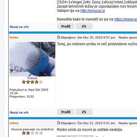
23/24=1xVogel,2xKr. Gora,1xKozji hrbet,1xMojstr
Zaradi tehničnih težav je vzpostavljen nov forum
Vabljen tja na
http://smucar.si
Navodila kako to narediš so pa na
https://www.
Nazaj na vrh
lenko
Objavljeno: Sre Dec 20, 2023 9:57 pm
Naslov sporoč
Torej, po rednem urniku ni več predvidene noč
Pohorc
Pridružen/-a: Ned Okt 2005
13:34
Prispevkov: 3133
Nazaj na vrh
rokxy
Objavljeno: Čet Dec 21, 2023 5:51 am
Naslov sporoč
Sezuva pancarje na sedežnici
Redni urnik za nocno je cetrtek-nedelja.
_________________