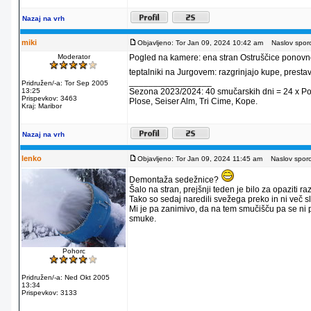
Nazaj na vrh
miki
Objavljeno: Tor Jan 09, 2024 10:42 am
Naslov sporo
Moderator
Pogled na kamere: ena stran Ostruščice ponovno o
teptalniki na Jurgovem: razgrinjajo kupe, presta
_________________
Pridružen/-a: Tor Sep 2005
13:25
Sezona 2023/2024: 40 smučarskih dni = 24 x Pohorj
Prispevkov: 3463
Plose, Seiser Alm, Tri Cime, Kope.
Kraj: Maribor
Nazaj na vrh
lenko
Objavljeno: Tor Jan 09, 2024 11:45 am
Naslov sporoč
Demontaža sedežnice?
Šalo na stran, prejšnji teden je bilo za opaziti 
Tako so sedaj naredili svežega preko in ni več 
Mi je pa zanimivo, da na tem smučišču pa se ni 
smuke.
Pohorc
Pridružen/-a: Ned Okt 2005
13:34
Prispevkov: 3133