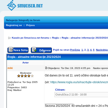
Nalaganje fotografij na forum
Registriraj se
::
Prijava
Kazalo po Smucisca.net forumu
»
Rogla
»
Rogla - aktualne informacije 2023/2024
Pojdi na stran
Prejšnja
1
,
2
,
3
,
4
,
5
Naslednja
Rogla - aktualne informacije 2023/2024
Avtor
miki
Objavljeno: Tor Dec 19, 2023 4:05 pm
Naslov sporoč
Moderator
Od danes (in to od 11. ure!) očitno obratuje tudi
(vir:
https://www.rogla.eu/si/nacrtujte-obisk/sne
Pridružen/-a: Tor Sep 2005
13:25
Prispevkov: 3463
Citiram:
Kraj: Maribor
Ostruščica 2 11:00 - 16:00
_________________
Sezona 2023/2024: 40 smučarskih dni = 24 x Pohorj