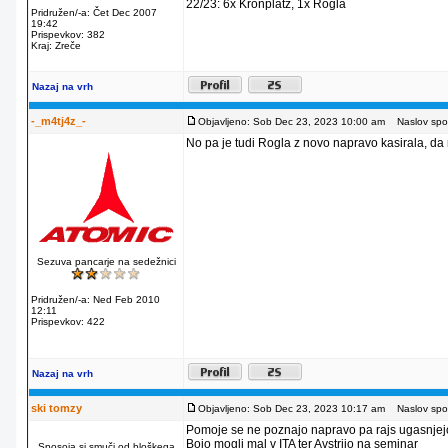
22/23: 6x Kronplatz, 1x Rogla
Pridružen/-a: Čet Dec 2007
19:42
Prispevkov: 382
Kraj: Zreče
Nazaj na vrh
-_m4tj4z_-
Objavljeno: Sob Dec 23, 2023 10:00 am
Naslov spor
No pa je tudi Rogla z novo napravo kasirala, da
Sezuva pancarje na sedežnici
Pridružen/-a: Ned Feb 2010
12:11
Prispevkov: 422
Nazaj na vrh
ski tomzy
Objavljeno: Sob Dec 23, 2023 10:17 am
Naslov spor
Pomoje se ne poznajo napravo pa rajs ugasnjej
Bojo mogli mal v ITA ter Avstrijo na seminar
Sposoja si smuči od bloškega