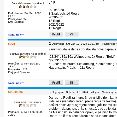
LP F
Fura slalom med smrekami
_________________
2019/2020
Pridružen/-a: Sre Sep 2005
3 Saalbach, 14 Rogla
21:52
2020/2021
Prispevkov: 558
12 Rogla
Kraj: Šoštanj
2021/2022
13 Rogla
Nazaj na vrh
streif
Objavljeno: Sre Jan 17, 2024 11:31 pm
Naslov sporo
Zanimivo, da je danes obratovala nova naprava n
_________________
Sezuva pancarje na sedežnici
*23/24* : 35x 16x Weinebene, 9x Rogla, "Belvi"- S
*22/23* : 40x
Pridružen/-a: Pon Dec 2007
*19/20* : Reiteralm, Schladming, Kleinlobming,
13:40
Hauenstein, Präbichl, 11x Rogla
Prispevkov: 423
Kraj: pod Strmcem
Nazaj na vrh
Smukmiha
Objavljeno: Sob Jan 20, 2024 6:44 pm
Naslov sporoč
Danes na Rogli za 4 ure. Sneg ni bil utrjen, kar 
tudi Jasa (verjetno zaradi preparacije za tekmo
Smuča brez pancarjev
dolžini postavljeni ograjeni nedelujoči topovi, k
problem, da prši sneg, ko smučaš, pač pa to, d
Pridružen/-a: Ned Feb 2020
na Mašingaki so delujoči topovi, ki pa niso toli
19:10
Upam, da čim hitreje naredijo sneg in umaknejo t