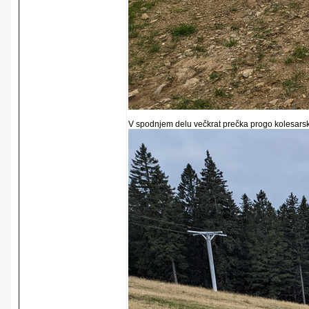
V spodnjem delu večkrat prečka progo kolesarska