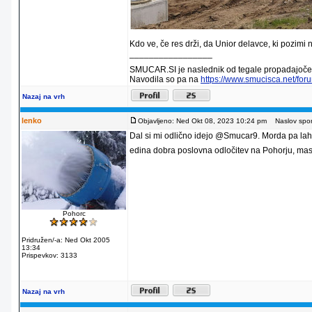
Kdo ve, če res drži, da Unior delavce, ki pozimi 
_________________
SMUCAR.SI je naslednik od tegale propadajočeg
Navodila so pa na
https://www.smucisca.net/fo
Nazaj na vrh
lenko
Objavljeno: Ned Okt 08, 2023 10:24 pm
Naslov sporo
Dal si mi odlično idejo @Smucar9. Morda pa lah
edina dobra poslovna odločitev na Pohorju, masovn
Pohorc
Pridružen/-a: Ned Okt 2005
13:34
Prispevkov: 3133
Nazaj na vrh