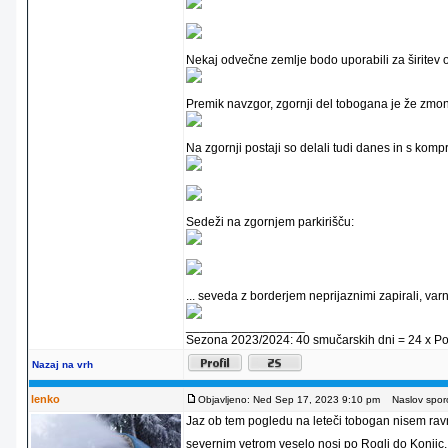
Nekaj odvečne zemlje bodo uporabili za širitev o
Premik navzgor, zgornji del tobogana je že zmon
Na zgornji postaji so delali tudi danes in s komp
Sedeži na zgornjem parkirišču:
... seveda z borderjem neprijaznimi zapirali, va
_________________
Sezona 2023/2024: 40 smučarskih dni = 24 x Pohorj
Nazaj na vrh
lenko
Objavljeno: Ned Sep 17, 2023 9:10 pm
Naslov sporo
Jaz ob tem pogledu na leteči tobogan nisem ravno
severnim vetrom veselo nosi po Rogli do Konjic.