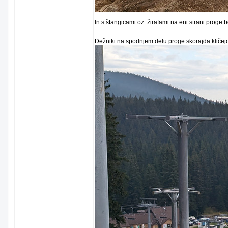
In s štangicami oz. žirafami na eni strani proge
Dežniki na spodnjem delu proge skorajda kličejo 