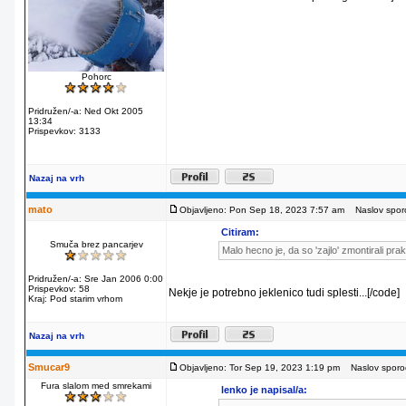
Pohorc
Pridružen/-a: Ned Okt 2005
13:34
Prispevkov: 3133
Nazaj na vrh
mato
Objavljeno: Pon Sep 18, 2023 7:57 am
Naslov sporo
Citiram:
Smuča brez pancarjev
Malo hecno je, da so 'zajlo' zmontirali pra
Pridružen/-a: Sre Jan 2006 0:00
Prispevkov: 58
Nekje je potrebno jeklenico tudi splesti...[/code]
Kraj: Pod starim vrhom
Nazaj na vrh
Smucar9
Objavljeno: Tor Sep 19, 2023 1:19 pm
Naslov sporoč
Fura slalom med smrekami
lenko je napisal/a: