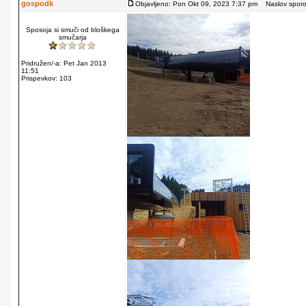
gospodk
Objavljeno: Pon Okt 09, 2023 7:37 pm
Naslov sporoč
Sposoja si smuči od bloškega
smučarja
Pridružen/-a: Pet Jan 2013
11:51
Prispevkov: 103