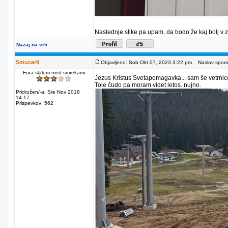
Naslednje slike pa upam, da bodo že kaj bolj v 
Nazaj na vrh
Smucar9
Objavljeno: Sob Okt 07, 2023 3:22 pm
Naslov sporoč
Fura slalom med smrekami
Jezus Kristus Svetapomagavka... sam še vetrnice
Tole čudo pa moram videt letos. nujno.
Pridružen/-a: Sre Nov 2018
14:17
Prispevkov: 562