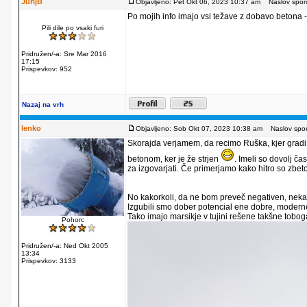
JurijB
Objavljeno: Pet Okt 06, 2023 10:37 am
Naslov sporo
Po mojih info imajo vsi težave z dobavo beton
Pili dile po vsaki furi
Pridružen/-a: Sre Mar 2016
17:15
Prispevkov: 952
Nazaj na vrh
lenko
Objavljeno: Sob Okt 07, 2023 10:38 am
Naslov sporo
Skorajda verjamem, da recimo Ruška, kjer gradi C
betonom, ker je že strjen
. Imeli so dovolj č
za izgovarjati. Če primerjamo kako hitro so zbeton
No kakorkoli, da ne bom preveč negativen, nekaj
Izgubili smo dober potencial ene dobre, moderne, 
Tako imajo marsikje v tujini rešene takšne tobo
Pohorc
Pridružen/-a: Ned Okt 2005
13:34
Prispevkov: 3133