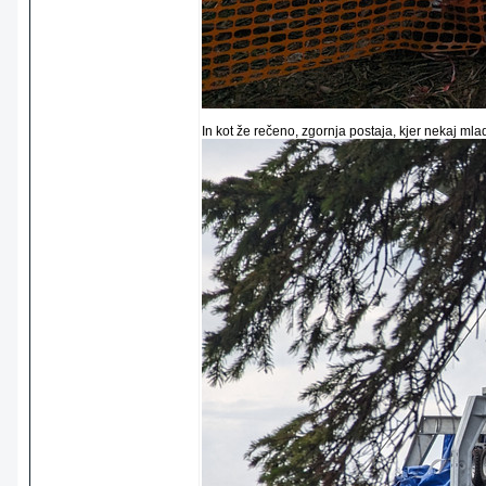
In kot že rečeno, zgornja postaja, kjer nekaj ml