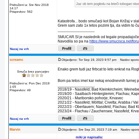
Jaz ob tem pogledu na leteči tobogan nisem
Pridružen/-a: Sre Nov 2018
14:17
Prispevkov: 562
Katastrofa... bodo smučarji kot Bojan Križaj v 
Grem sam zato 1x letos pozimi tja, da vidim to ču
_________________
SMUCAR.SI je naslednik od tegale propadajočeg
Navodila so pa na
https://www.smucisca.net/fo
Nazaj na vrh
screamc
Objavljeno: Tor Sep 19, 2023 9:57 pm
Naslov sporoč
Enako grem tudi jaz firbcat to leto enkrat na Ro
Smuča brez pancarjev
Bom pa letos imel kar nekaj enodnevnih turnej po
Pridružen/-a: Pon Dec 2019
_________________
1:05
2018/19 - Nassfeld; Bad Kleinkircheim; Weinebe
Prispevkov: 49
2019/20 - Saalbach-Hinterglemm; Flachau; Kapru
2020/21 - Mariborsko pohorje; Krvavec
2021/22 - Nassfeld; Mölltal; Civetta; Arabba / V
2022/23 - Obertauern; Nassfeld; Flachau; Bad K
2023/24 - Flachau / Zauchensee; Nassfeld; Krv
Nazaj na vrh
Marvin
Objavljeno: Sre Sep 20, 2023 7:19 am
Naslov sporoč
miki je napisal/a: