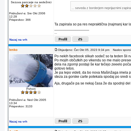
Sezuva pancarje na sedežnici
... seveda z borderjem neprijaznimi zapira
Pridružen/-a: Sre Okt 2006
12:28
Prispevkov: 366
Ta zapirala so pa res nepraktična (najmanj kar l
_________________
...
Nazaj na vrh
lenko
Objavljeno: Čet Okt 05, 2023 9:34 pm
Naslov sporoč
Po nekih facebook slikah sodeč so ta teden šli na
Po mojih občutkih po vikendu so me malo preseneti
dela na zgornji postaji še kar tečejo zeeelo počas
gotovo letos.
Je pa lepo videti, da bo nova Mašinžaga imela p
steza za gorske carte potekala spodaj po sredi s
Aja, drugače pa se nekaj časa že da spodnji del 
Pohorc
Pridružen/-a: Ned Okt 2005
13:34
Prispevkov: 3133
Nazaj na vrh