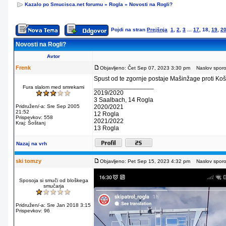
Kazalo po Smucisca.net forumu
»
Rogla
»
Novosti na Rogli?
Pojdi na stran
Prejšnja
1
,
2
,
3
...
17
,
18
,
19
,
2
Novosti na Rogli?
Avtor
Frenk
Objavljeno: Čet Sep 07, 2023 3:30 pm
Naslov sporoč
Spust od te zgornje postaje Mašinžage proti Košu
_________________
Fura slalom med smrekami
2019/2020
3 Saalbach, 14 Rogla
Pridružen/-a: Sre Sep 2005
2020/2021
21:52
12 Rogla
Prispevkov: 558
2021/2022
Kraj: Šoštanj
13 Rogla
Nazaj na vrh
ski tomzy
Objavljeno: Pet Sep 15, 2023 4:32 pm
Naslov sporoč
Sposoja si smuči od bloškega
smučarja
Pridružen/-a: Sre Jan 2018 3:15
Prispevkov: 96