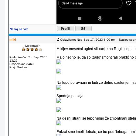
Nazaj na vrh
miki
Objavljeno: Ned Sep 17, 2023 8:00 pm
Naslov sporo
Moderator
Mikijev mesečni ogled situacije na Rogli, septe
Malo hecno je, da so 'zajlo' zmontirali praktično 
Pridružen/-a: Tor Sep 2005
13:25
Prispevkov: 3463
Kraj: Maribor
Na lepo poravnani in tudi že delno ozelenjeni tra
Spodnja postaja:
Na desni strani se lepo vidijo že zmontirani steb
Enkrat smo imeli debato, če bo pod 'toboganom'