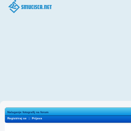
Nalaganje fotografij na forum
Registriraj se
::
Prijava