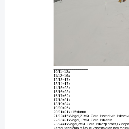
_________________
10/11=12x
11/12=16x
12/13=17x
13/14=17x
14/15=23x
15/16=23x
16/17=62x
17/18=31x
18/19=34x
19/20=26x
20/21=21x+15xturno
21/22=15xVogel,21xKr. Gora,1xstari vrh,1xkrva
22/23=21xVogel,17xKr. Gora,1xKanin
23/24=1xVogel,2xKr. Gora,1xKozji hrbet,1xMojstr
Zaradi tehničnih težav je vzpostavljen nov forum