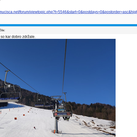
smucisca.net/forum/viewtopic.php?t=5546&start=0&postdays=0&postorder=asc&high
ila:
 so kar dobro zdržale.