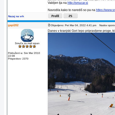
Vabljen tja na
http://smucar.si
Navodila kako to narediš so pa na
https://www.
Nazaj na vrh
gapi202
Objavljeno: Pet Mar 04, 2022 4:41 pm
Naslov sporoč
Danes v kranjski Gori lepo pripravljene proge, ki
Smuča za mali srpan
Pridružen/-a: Sre Mar 2010
22:08
Prispevkov: 2370