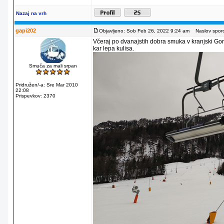
Nazaj na vrh
gapi202
Objavljeno: Sob Feb 26, 2022 9:24 am
Naslov sporo
Včeraj po dvanajstih dobra smuka v kranjski Gori
kar lepa kulisa.
Smuča za mali srpan
Pridružen/-a: Sre Mar 2010
22:08
Prispevkov: 2370