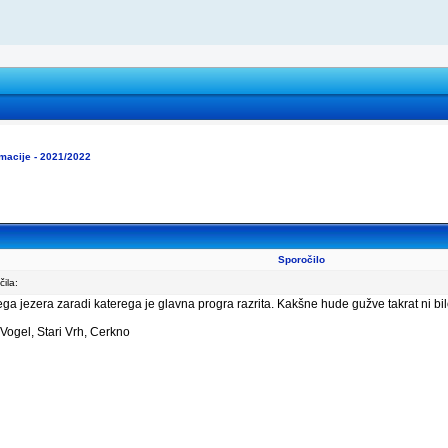
rmacije - 2021/2022
Sporočilo
ila:
ga jezera zaradi katerega je glavna progra razrita. Kakšne hude gužve takrat ni bil
Vogel, Stari Vrh, Cerkno