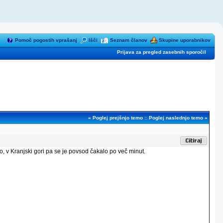
Pomoč pogostih vprašanj
Išči
Seznam članov
Skupine uporabnikov
Prijava za pregled zasebnih sporočil
«
Poglej prejšnjo temo
::
Poglej naslednjo temo
»
o, v Kranjski gori pa se je povsod čakalo po več minut.