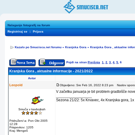
Nalaganje fotografij na forum
Registriraj se
::
Prijava
Kazalo po Smucisca.net forumu
»
Kranjska Gora
»
Kranjska Gora , aktualne info
Pojdi na stran
Prejšnja
1
,
2
,
3
,
4
,
5
,
6
Kranjska Gora , aktualne informacije - 2021/2022
Avtor
Leopold
Objavljeno: Sre Feb 16, 2022 8:23 pm
Naslov sporoč
V začetku januarja je bil problem gradbišče nove
_________________
Sezona 21/22: 5x Krvavec, 4x Kranjska gora, 1x 
Smuča v kavbojkah
Pridružen/-a: Pon Okt 2005
12:28
Prispevkov: 1205
Kraj: Mengeš