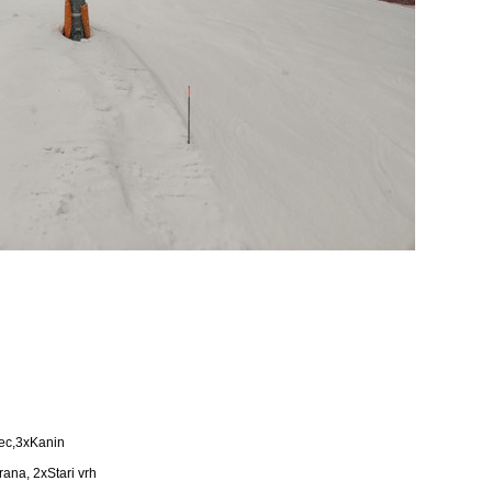
vec,3xKanin
ana, 2xStari vrh
.