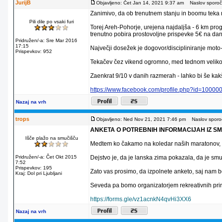
JurijB
Objavljeno: Čet Jan 14, 2021 9:37 am
Naslov sporoči
Zanimivo, da ob trenutnem stanju in boomu teka 
Pili dile po vsaki furi
Torej Areh-Pohorje, urejena najdaljša - 6 km prog
trenutno pobira prostovoljne prispevke 5€ na dan
Pridružen/-a: Sre Mar 2016
17:15
Največji dosežek je dogovor/discipliniranje mot
Prispevkov: 952
Tekačev čez vikend ogromno, med tednom veliko
Zaenkrat 9/10 v danih razmerah - lahko bi še ka
https://www.facebook.com/profile.php?id=1000
Nazaj na vrh
trops
Objavljeno: Ned Nov 21, 2021 7:46 pm
Naslov sporoč
ANKETA O POTREBNIH INFORMACIJAH IZ S
Išče plažo na smučišču
Medtem ko čakamo na koledar naših maratonov, sm
Pridružen/-a: Čet Okt 2015
Dejstvo je, da je lanska zima pokazala, da je smuča
7:52
Prispevkov: 195
Zato vas prosimo, da izpolnete anketo, saj nam bo
Kraj: Dol pri Ljubljani
Seveda pa bomo organizatorjem rekreativnih prir
https://forms.gle/vz1acnkN4qvHi3XX6
Nazaj na vrh