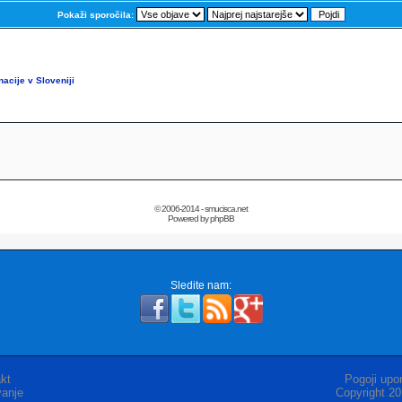
Pokaži sporočila:
acije v Sloveniji
© 2006-2014 - smucisca.net
Powered by phpBB
Sledite nam:
kt
Pogoji upor
anje
Copyright 2