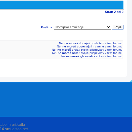
Stran
2
od
2
Pojdi na:
Ne,
ne moreš
dodajati novih tem v tem forumu
Ne,
ne moreš
odgovarjati na teme v tem forumu
Ne,
ne moreš
urejati svojih prispevkov v tem forumu
Ne,
ne moreš
brisati svojih prispevkov v tem forumu
Ne
ne moreš
glasovati v anketi v tem forumu
abe in piškotki
014 smucisca.net