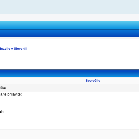
nacije v Sloveniji
Sporočilo
ila:
 te prijavite:
ah