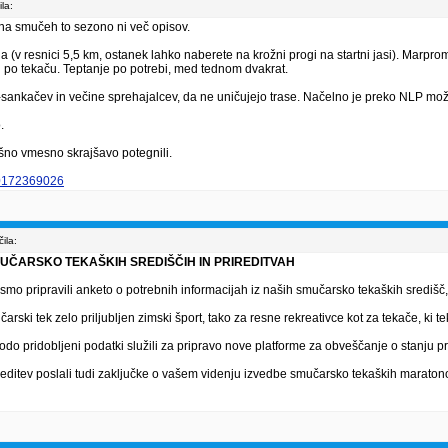
la:
na smučeh to sezono ni več opisov.
a (v resnici 5,5 km, ostanek lahko naberete na krožni progi na startni jasi). Marpro
 po tekaču. Teptanje po potrebi, med tednom dvakrat.
o-sankačev in večine sprehajalcev, da ne uničujejo trase. Načelno je preko NLP m
.
kšno vmesno skrajšavo potegnili.
00172369026
ila:
MUČARSKO TEKAŠKIH SREDIŠČIH IN PRIREDITVAH
o pripravili anketo o potrebnih informacijah iz naših smučarsko tekaških središč
rski tek zelo priljubljen zimski šport, tako za resne rekreativce kot za tekače, ki te
do pridobljeni podatki služili za pripravo nove platforme za obveščanje o stanju pr
editev poslali tudi zaključke o vašem videnju izvedbe smučarsko tekaških maratono