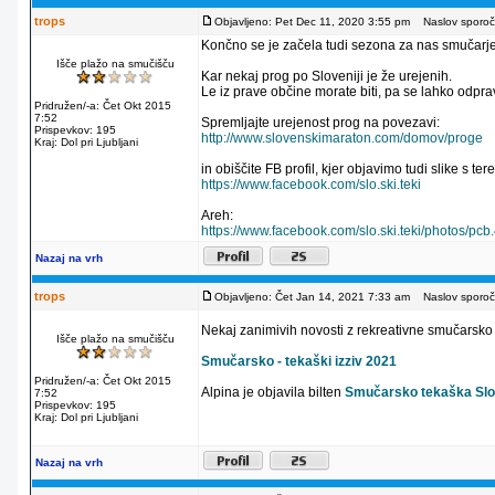
trops
Objavljeno: Pet Dec 11, 2020 3:55 pm
Naslov sporoči
Končno se je začela tudi sezona za nas smučarje
Išče plažo na smučišču
Kar nekaj prog po Sloveniji je že urejenih.
Le iz prave občine morate biti, pa se lahko odpra
Pridružen/-a: Čet Okt 2015
7:52
Spremljajte urejenost prog na povezavi:
Prispevkov: 195
http://www.slovenskimaraton.com/domov/proge
Kraj: Dol pri Ljubljani
in obiščite FB profil, kjer objavimo tudi slike s ter
https://www.facebook.com/slo.ski.teki
Areh:
https://www.facebook.com/slo.ski.teki/photos
Nazaj na vrh
trops
Objavljeno: Čet Jan 14, 2021 7:33 am
Naslov sporoči
Nekaj zanimivih novosti z rekreativne smučarsk
Išče plažo na smučišču
Smučarsko - tekaški izziv 2021
Pridružen/-a: Čet Okt 2015
Alpina je objavila bilten
Smučarsko tekaška Slo
7:52
Prispevkov: 195
Kraj: Dol pri Ljubljani
Nazaj na vrh