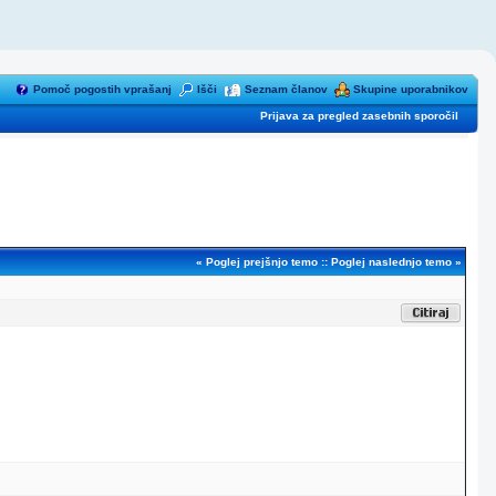
Pomoč pogostih vprašanj
Išči
Seznam članov
Skupine uporabnikov
Prijava za pregled zasebnih sporočil
«
Poglej prejšnjo temo
::
Poglej naslednjo temo
»