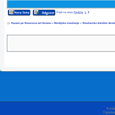
Pojdi na stran
Prejšnja
1
,
2
Kazalo po Smucisca.net forumu
»
Nordijsko smučanje
»
Smučarsko tekaške destin
Konta
Oglašev