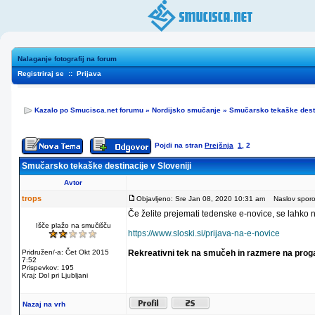
Nalaganje fotografij na forum
Registriraj se
::
Prijava
Kazalo po Smucisca.net forumu
»
Nordijsko smučanje
»
Smučarsko tekaške desti
Pojdi na stran
Prejšnja
1
,
2
Smučarsko tekaške destinacije v Sloveniji
Avtor
trops
Objavljeno: Sre Jan 08, 2020 10:31 am
Naslov sporoč
Če želite prejemati tedenske e-novice, se lahko na
Išče plažo na smučišču
https://www.sloski.si/prijava-na-e-novice
Pridružen/-a: Čet Okt 2015
Rekreativni tek na smučeh in razmere na prog
7:52
Prispevkov: 195
Kraj: Dol pri Ljubljani
Nazaj na vrh