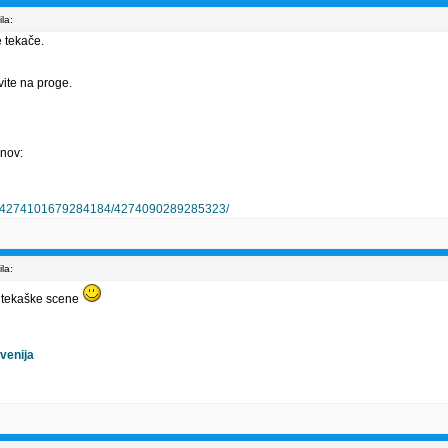
la:
 tekače.
vite na proge.
enov:
/pcb.4274101679284184/4274090289285323/
la:
o tekaške scene
venija