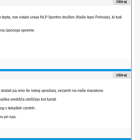
m tepta, vse ostalo ureja NLP športno društvo (Naše lepo Pohorje), ki tudi
ožna izposoja opreme.
, dodali pa smo še nekaj vprašanj, vezanih na naše maratone.
kaška središča obiščejo kot turisti.
og v tekaških centrih.
v pri nas.