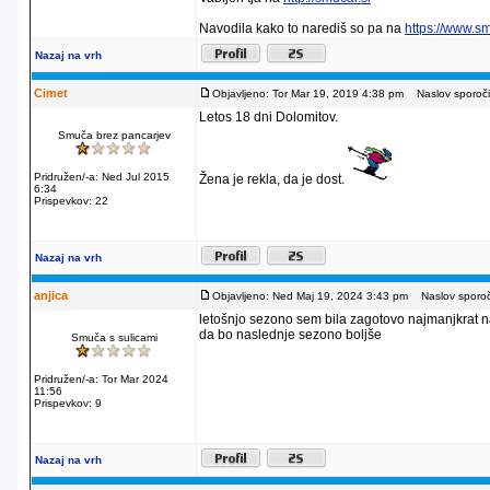
Navodila kako to narediš so pa na
https://www.s
Nazaj na vrh
Cimet
Objavljeno: Tor Mar 19, 2019 4:38 pm
Naslov sporoči
Letos 18 dni Dolomitov.
Smuča brez pancarjev
Pridružen/-a: Ned Jul 2015
Žena je rekla, da je dost.
6:34
Prispevkov: 22
Nazaj na vrh
anjica
Objavljeno: Ned Maj 19, 2024 3:43 pm
Naslov sporoči
letošnjo sezono sem bila zagotovo najmanjkrat na
da bo naslednje sezono boljše
Smuča s sulicami
Pridružen/-a: Tor Mar 2024
11:56
Prispevkov: 9
Nazaj na vrh