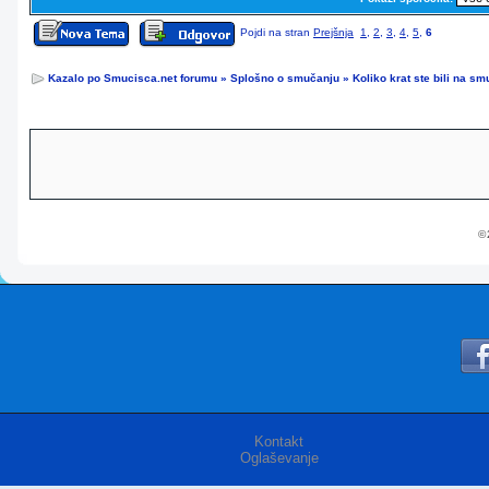
Pojdi na stran
Prejšnja
1
,
2
,
3
,
4
,
5
,
6
Kazalo po Smucisca.net forumu
»
Splošno o smučanju
»
Koliko krat ste bili na s
© 
Kontakt
Oglaševanje