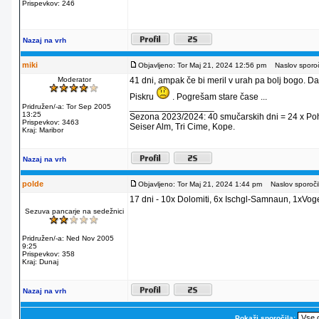
Prispevkov: 246
Nazaj na vrh
miki
Objavljeno: Tor Maj 21, 2024 12:56 pm
Naslov sporoč
Moderator
41 dni, ampak če bi meril v urah pa bolj bogo. Da
Piskru
. Pogrešam stare čase ...
_________________
Pridružen/-a: Tor Sep 2005
13:25
Sezona 2023/2024: 40 smučarskih dni = 24 x Pohorje
Prispevkov: 3463
Seiser Alm, Tri Cime, Kope.
Kraj: Maribor
Nazaj na vrh
polde
Objavljeno: Tor Maj 21, 2024 1:44 pm
Naslov sporočil
17 dni - 10x Dolomiti, 6x Ischgl-Samnaun, 1xVoge
Sezuva pancarje na sedežnici
Pridružen/-a: Ned Nov 2005
9:25
Prispevkov: 358
Kraj: Dunaj
Nazaj na vrh
Pokaži sporočila: