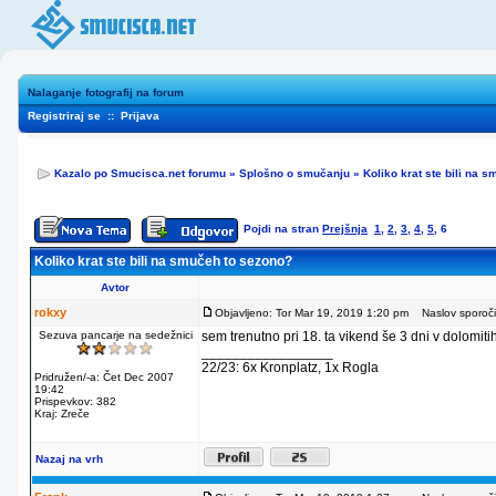
Nalaganje fotografij na forum
Registriraj se
::
Prijava
Kazalo po Smucisca.net forumu
»
Splošno o smučanju
»
Koliko krat ste bili na 
Pojdi na stran
Prejšnja
1
,
2
,
3
,
4
,
5
,
6
Koliko krat ste bili na smučeh to sezono?
Avtor
rokxy
Objavljeno: Tor Mar 19, 2019 1:20 pm
Naslov sporoči
Sezuva pancarje na sedežnici
sem trenutno pri 18. ta vikend še 3 dni v dolomitih
_________________
22/23: 6x Kronplatz, 1x Rogla
Pridružen/-a: Čet Dec 2007
19:42
Prispevkov: 382
Kraj: Zreče
Nazaj na vrh