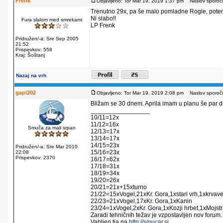
Frenk
Objavljeno: Tor Mar 19, 2019 1:37 pm
Naslov sporoči
Trenutno 29x, pa še malo pomladne Rogle, potem p
Ni slabo!!
Fura slalom med smrekami
LP Frenk
Pridružen/-a: Sre Sep 2005
21:52
Prispevkov: 558
Kraj: Šoštanj
Nazaj na vrh
gapi202
Objavljeno: Tor Mar 19, 2019 2:08 pm
Naslov sporoči
Bližam se 30 dnem. Aprila imam u planu še par dn
_________________
10/11=12x
11/12=16x
Smuča za mali srpan
12/13=17x
13/14=17x
14/15=23x
Pridružen/-a: Sre Mar 2010
15/16=23x
22:08
Prispevkov: 2370
16/17=62x
17/18=31x
18/19=34x
19/20=26x
20/21=21x+15xturno
21/22=15xVogel,21xKr. Gora,1xstari vrh,1xkrvav
22/23=21xVogel,17xKr. Gora,1xKanin
23/24=1xVogel,2xKr. Gora,1xKozji hrbet,1xMojstr
Zaradi tehničnih težav je vzpostavljen nov forum.
Vabljen tja na
http://smucar.si