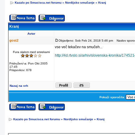
Kazalo po Smucisca.net forumu
»
Nordijsko smučanje
»
Kranj
Kranj
Avtor
gost2
Objavljeno: Sob Feb 24, 2018 5:46 pm
Naslov sporoči
vse več tekačev na smučeh...
Fura slalom med smrekami
http://4d.rtvslo.si/arhiv/slovenska-kronika/17452
Pridružen/-a: Pon Okt 2005
17:45
Prispevkov: 678
Nazaj na vrh
Pokaži sporočila:
Kazalo po Smucisca.net forumu
»
Nordijsko smučanje
»
Kranj