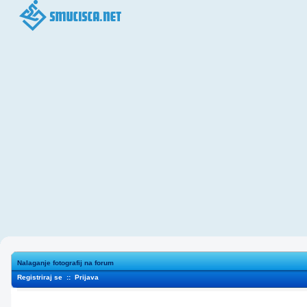
Nalaganje fotografij na forum
Registriraj se
::
Prijava