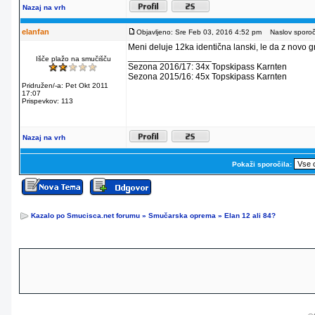
Nazaj na vrh
elanfan
Objavljeno: Sre Feb 03, 2016 4:52 pm
Naslov sporoči
Meni deluje 12ka identična lanski, le da z novo gra
_________________
Išče plažo na smučišču
Sezona 2016/17: 34x Topskipass Karnten
Sezona 2015/16: 45x Topskipass Karnten
Pridružen/-a: Pet Okt 2011
17:07
Prispevkov: 113
Nazaj na vrh
Pokaži sporočila:
Kazalo po Smucisca.net forumu
»
Smučarska oprema
»
Elan 12 ali 84?