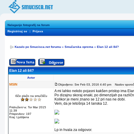
Nalaganje fotografij na forum
Registriraj se
::
Prijava
Kazalo po Smucisca.net forumu
»
Smučarska oprema
»
Elan 12 ali 84?
Elan 12 ali 84?
Avtor
MSIN
Objavljeno: Sre Feb 03, 2016 4:40 pm
Naslov sporočil
A mi lahko nekdo pojasni kakšen pristop ima Ela
Po dizajnu skoraj enaki, po dimenzijah pa različn
Išče plažo na smučišču
Kolikor je meni znano se 12 pri nas ne dobi.
Vem, da je letošnja 14 lanska 12.
Pridružen/-a: Tor Mar 2015
11:39
Prispevkov: 197
Kraj: Ljubljana
Lp in hvala za odgovor.