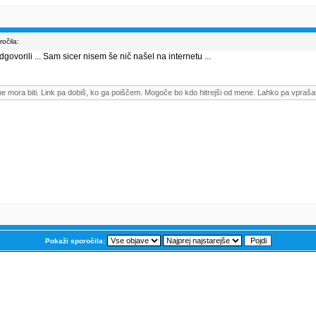
očila:
govorili ... Sam sicer nisem še nič našel na internetu ...
me mora biti. Link pa dobiš, ko ga poiščem. Mogoče bo kdo hitrejši od mene. Lahko pa vpraša
Pokaži sporočila: