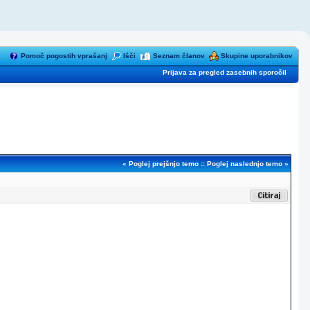
Pomoč pogostih vprašanj
Išči
Seznam članov
Skupine uporabnikov
Prijava za pregled zasebnih sporočil
«
Poglej prejšnjo temo
::
Poglej naslednjo temo
»