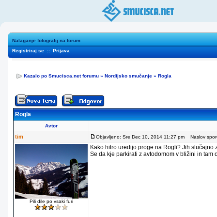
Nalaganje fotografij na forum
Registriraj se
::
Prijava
Kazalo po Smucisca.net forumu
»
Nordijsko smučanje
»
Rogla
Rogla
Avtor
tim
Objavljeno: Sre Dec 10, 2014 11:27 pm
Naslov sporo
Kako hitro uredijo proge na Rogli? Jih slučajno
Se da kje parkirati z avtodomom v bližini in tam
Pili dile po vsaki furi