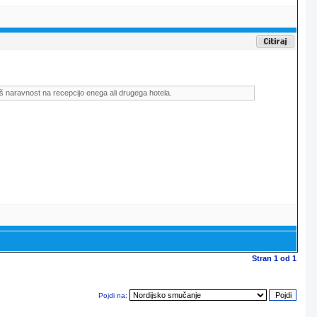
š naravnost na recepcijo enega ali drugega hotela.
Stran
1
od
1
Pojdi na: