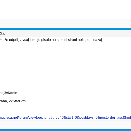
ila:
 že odprli, z vsaj tako je pisalo na spletni strani nekaj dni nazaj
vec,3xKanin
ana, 2xStari vrh
.
smucisca.net/forum/viewtopic.php?t=5546&start=0&postdays=0&postorder=asc&high