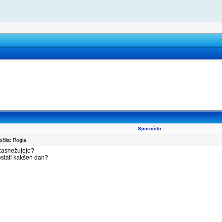
Sporočilo
čila: Rogla
 zasnežujejo?
 ostati kakšen dan?