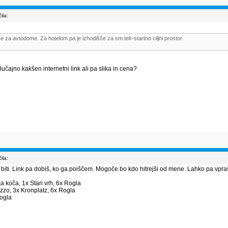
ila:
e za avtodome. Za hotelom pa je izhodišče za sm.tek-startno ciljni prostor.
 Slučajno kakšen internetni link ali pa slika in cena?
ila:
 biti. Link pa dobiš, ko ga poiščem. Mogoče bo kdo hitrejši od mene. Lahko pa vpr
ka koča, 1x Stari vrh, 6x Rogla
zzo, 3x Kronplatz, 6x Rogla
Rogla