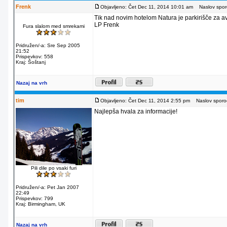
Frenk
Objavljeno: Čet Dec 11, 2014 10:01 am
Naslov sporo
Tik nad novim hotelom Natura je parkirišče za av
LP Frenk
Fura slalom med smrekami
Pridružen/-a: Sre Sep 2005
21:52
Prispevkov: 558
Kraj: Šoštanj
Nazaj na vrh
tim
Objavljeno: Čet Dec 11, 2014 2:55 pm
Naslov sporoč
Najlepša hvala za informacije!
Pili dile po vsaki furi
Pridružen/-a: Pet Jan 2007
22:49
Prispevkov: 799
Kraj: Birmingham, UK
Nazaj na vrh