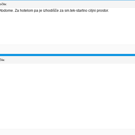
čila:
todome. Za hotelom pa je izhodišče za sm.tek-startno ciljni prostor.
ila: