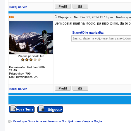
Nazaj na vrh
tim
Objavljeno: Ned Dec 21, 2014 12:10 pm
Naslov spor
Sem poslal mail na Roglo, pa niso toliko, da bi od
Stane60 je napisal/a:
Jasno, da je na voljo vse, kar za avtodo
Pili dile po vsaki furi
Pridružen/-a: Pet Jan 2007
22:49
Prispevkov: 799
Kraj: Birmingham, UK
Nazaj na vrh
Kazalo po Smucisca.net forumu
»
Nordijsko smučanje
»
Rogla