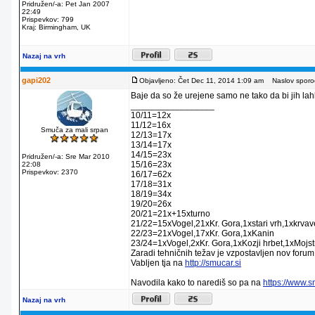
Pridružen/-a: Pet Jan 2007
22:49
Prispevkov: 799
Kraj: Birmingham, UK
Nazaj na vrh
gapi202
Objavljeno: Čet Dec 11, 2014 1:09 am
Naslov sporoč
Baje da so že urejene samo ne tako da bi jih lahko
_________________
10/11=12x
11/12=16x
Smuča za mali srpan
12/13=17x
13/14=17x
14/15=23x
Pridružen/-a: Sre Mar 2010
15/16=23x
22:08
Prispevkov: 2370
16/17=62x
17/18=31x
18/19=34x
19/20=26x
20/21=21x+15xturno
21/22=15xVogel,21xKr. Gora,1xstari vrh,1xkrva
22/23=21xVogel,17xKr. Gora,1xKanin
23/24=1xVogel,2xKr. Gora,1xKozji hrbet,1xMojstr
Zaradi tehničnih težav je vzpostavljen nov forum
Vabljen tja na
http://smucar.si
Navodila kako to narediš so pa na
https://www.
Nazaj na vrh