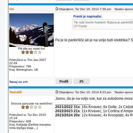
tim
Objavljeno: Tor Dec 16, 2014 7:39 pm
Naslov sporoč
Frenk je napisal/a:
Tik nad novim hotelom Natura je parkirišč
LP Frenk
Pa je le parkirišče ali je na voljo tudi elektrika?
Pili dile po vsaki furi
Pridružen/-a: Pet Jan 2007
22:49
Prispevkov: 799
Kraj: Birmingham, UK
Nazaj na vrh
Stane60
Objavljeno: Tor Dec 16, 2014 8:23 pm
Naslov sporoč
Jasno, da je na voljo vse, kar za avtodome mora
_________________
Sezuva pancarje na sedežnici
2021/2022 31x
: 16x Krvavec, 6x Golte, 2x Celjs
2022/2023 21x
: 11x Krvavec, 1x Cortina dʼAmpe
Pridružen/-a: Tor Dec 2010
2023/2024 20x
: 12x Krvavec, 4x Kronplatz, 4x 
15:18
Prispevkov: 406
Kraj: Kašarija (Dežela kranjska
nima lepšga kraja,...)