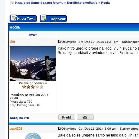
Kazalo po Smucisca.net forumu
»
Nordijsko smučanje
»
Rogla
Rogla
Avtor
tim
Objavljeno: Sre Dec 10, 2014 11:27 pm
Naslov sporo
Kako hitro uredijo proge na Rogli? Jih slučajno
Se da kje parkirati z avtodomom v bližini in tam
Pili dile po vsaki furi
Pridružen/-a: Pet Jan 2007
22:49
Prispevkov: 799
Kraj: Birmingham, UK
Nazaj na vrh
gapi202
Objavljeno: Čet Dec 11, 2014 1:09 am
Naslov sporoč
Baje da so že urejene samo ne tako da bi jih lahko