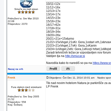
_________________
10/11=12x
11/12=16x
Smuča za mali srpan
12/13=17x
13/14=17x
14/15=23x
Pridružen/-a: Sre Mar 2010
15/16=23x
22:08
Prispevkov: 2370
16/17=62x
17/18=31x
18/19=34x
19/20=26x
20/21=21x+15xturno
21/22=15xVogel,21xKr. Gora,1xstari vrh,1xkrva
22/23=21xVogel,17xKr. Gora,1xKanin
23/24=1xVogel,2xKr. Gora,1xKozji hrbet,1xMojstr
Zaradi tehničnih težav je vzpostavljen nov forum
Vabljen tja na
http://smucar.si
Navodila kako to narediš so pa na
https://www.
Nazaj na vrh
Frenk
Objavljeno: Čet Dec 11, 2014 10:01 am
Naslov sporo
Tik nad novim hotelom Natura je parkirišče za av
LP Frenk
Fura slalom med smrekami
Pridružen/-a: Sre Sep 2005
21:52
Prispevkov: 558
Kraj: Šoštanj