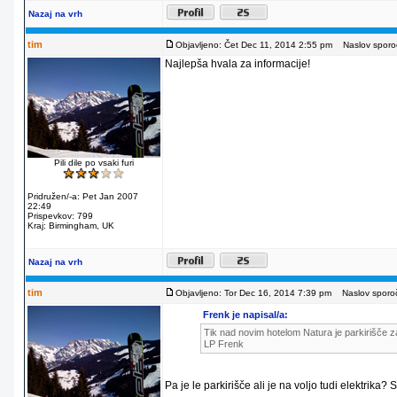
Nazaj na vrh
tim
Objavljeno: Čet Dec 11, 2014 2:55 pm
Naslov sporoč
Najlepša hvala za informacije!
Pili dile po vsaki furi
Pridružen/-a: Pet Jan 2007
22:49
Prispevkov: 799
Kraj: Birmingham, UK
Nazaj na vrh
tim
Objavljeno: Tor Dec 16, 2014 7:39 pm
Naslov sporoč
Frenk je napisal/a:
Tik nad novim hotelom Natura je parkirišče za
LP Frenk
Pa je le parkirišče ali je na voljo tudi elektrika?