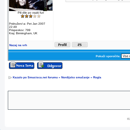
Pili dile po vsaki furi
Pridružen/-a: Pet Jan 2007
22:49
Prispevkov: 799
Kraj: Birmingham, UK
Nazaj na vrh
Pokaži sporočila:
Kazalo po Smucisca.net forumu
»
Nordijsko smučanje
»
Rogla
© 