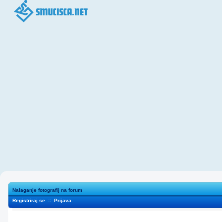
Nalaganje fotografij na forum
Registriraj se
::
Prijava