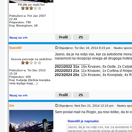
Pili dile po vsaki furi
Pridružen/-a: Pet Jan 2007
22:49
Prispevkov: 799
Kraj: Birmingham, UK
Nazaj na vrh
Stane60
Objavljeno: Tor Dec 16, 2014 8:23 pm
Naslov sporoč
Jasno, da je na voljo vse, kar za avtodome mora
naravnost na recepcijo enega ali drugega hotela
Sezuva pancarje na sedežnici
_________________
2021/2022 31x
: 16x Krvavec, 6x Golte, 2x Celjs
Pridružen/-a: Tor Dec 2010
2022/2023 21x
: 11x Krvavec, 1x Cortina dʼAmpe
15:18
2023/2024 20x
: 12x Krvavec, 4x Kronplatz, 4x 
Prispevkov: 406
Kraj: Kašarija (Dežela kranjska
nima lepšga kraja,...)
Nazaj na vrh
tim
Objavljeno: Ned Dec 21, 2014 12:10 pm
Naslov spor
Sem poslal mail na Roglo, pa niso toliko, da bi od
Stane60 je napisal/a:
Jasno, da je na voljo vse, kar za avtodome m
naravnost na recepcijo enega ali drugega hot