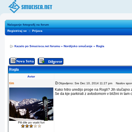
Nalaganje fotografij na forum
Registriraj se
::
Prijava
Kazalo po Smucisca.net forumu
»
Nordijsko smučanje
»
Rogla
Rogla
Avtor
tim
Objavljeno: Sre Dec 10, 2014 11:27 pm
Naslov sporo
Kako hitro uredijo proge na Rogli? Jih slučajno
Se da kje parkirati z avtodomom v bližini in tam
Pili dile po vsaki furi