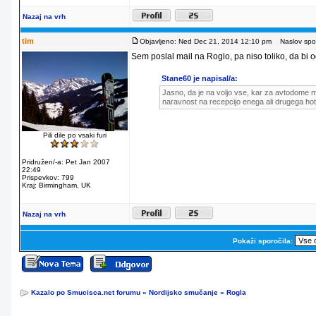
Nazaj na vrh
tim
Objavljeno: Ned Dec 21, 2014 12:10 pm
Naslov spor
Sem poslal mail na Roglo, pa niso toliko, da bi od
Stane60 je napisal/a:
Jasno, da je na voljo vse, kar za avtodome m
naravnost na recepcijo enega ali drugega hot
Pili dile po vsaki furi
Pridružen/-a: Pet Jan 2007
22:49
Prispevkov: 799
Kraj: Birmingham, UK
Nazaj na vrh
Pokaži sporočila:
Kazalo po Smucisca.net forumu
»
Nordijsko smučanje
»
Rogla