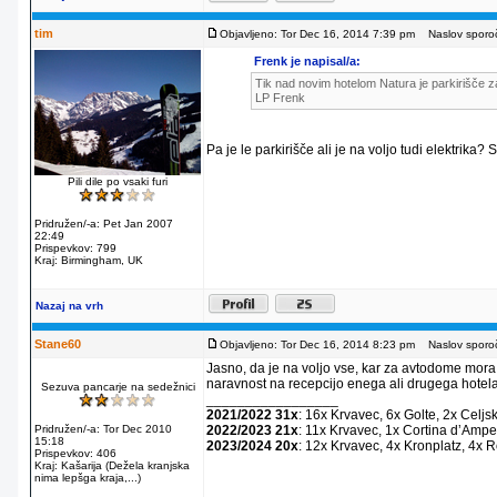
tim
Objavljeno: Tor Dec 16, 2014 7:39 pm
Naslov sporoč
Frenk je napisal/a:
Tik nad novim hotelom Natura je parkirišče za
LP Frenk
Pa je le parkirišče ali je na voljo tudi elektrika?
Pili dile po vsaki furi
Pridružen/-a: Pet Jan 2007
22:49
Prispevkov: 799
Kraj: Birmingham, UK
Nazaj na vrh
Stane60
Objavljeno: Tor Dec 16, 2014 8:23 pm
Naslov sporoč
Jasno, da je na voljo vse, kar za avtodome mora
naravnost na recepcijo enega ali drugega hotela
Sezuva pancarje na sedežnici
_________________
2021/2022 31x
: 16x Krvavec, 6x Golte, 2x Celjs
Pridružen/-a: Tor Dec 2010
2022/2023 21x
: 11x Krvavec, 1x Cortina dʼAmpe
15:18
2023/2024 20x
: 12x Krvavec, 4x Kronplatz, 4x 
Prispevkov: 406
Kraj: Kašarija (Dežela kranjska
nima lepšga kraja,...)