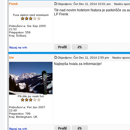
Frenk
Objavljeno: Čet Dec 11, 2014 10:01 am
Naslov sporo
Tik nad novim hotelom Natura je parkirišče za av
LP Frenk
Fura slalom med smrekami
Pridružen/-a: Sre Sep 2005
21:52
Prispevkov: 558
Kraj: Šoštanj
Nazaj na vrh
tim
Objavljeno: Čet Dec 11, 2014 2:55 pm
Naslov sporoč
Najlepša hvala za informacije!
Pili dile po vsaki furi
Pridružen/-a: Pet Jan 2007
22:49
Prispevkov: 799
Kraj: Birmingham, UK
Nazaj na vrh