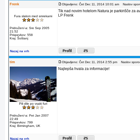
Frenk
Objavljeno: Čet Dec 11, 2014 10:01 am
Naslov sporo
Tik nad novim hotelom Natura je parkirišče za av
LP Frenk
Fura slalom med smrekami
Pridružen/-a: Sre Sep 2005
21:52
Prispevkov: 558
Kraj: Šoštanj
Nazaj na vrh
tim
Objavljeno: Čet Dec 11, 2014 2:55 pm
Naslov sporoč
Najlepša hvala za informacije!
Pili dile po vsaki furi
Pridružen/-a: Pet Jan 2007
22:49
Prispevkov: 799
Kraj: Birmingham, UK
Nazaj na vrh