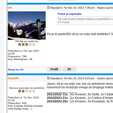
tim
Objavljeno: Tor Dec 16, 2014 7:39 pm
Naslov sporoč
Frenk je napisal/a:
Tik nad novim hotelom Natura je parkirišče za
LP Frenk
Pa je le parkirišče ali je na voljo tudi elektrika?
Pili dile po vsaki furi
Pridružen/-a: Pet Jan 2007
22:49
Prispevkov: 799
Kraj: Birmingham, UK
Nazaj na vrh
Stane60
Objavljeno: Tor Dec 16, 2014 8:23 pm
Naslov sporoč
Jasno, da je na voljo vse, kar za avtodome mora
naravnost na recepcijo enega ali drugega hotela
Sezuva pancarje na sedežnici
_________________
2021/2022 31x
: 16x Krvavec, 6x Golte, 2x Celjs
Pridružen/-a: Tor Dec 2010
2022/2023 21x
: 11x Krvavec, 1x Cortina dʼAmpe
15:18
2023/2024 20x
: 12x Krvavec, 4x Kronplatz, 4x 
Prispevkov: 406
Kraj: Kašarija (Dežela kranjska
nima lepšga kraja,...)