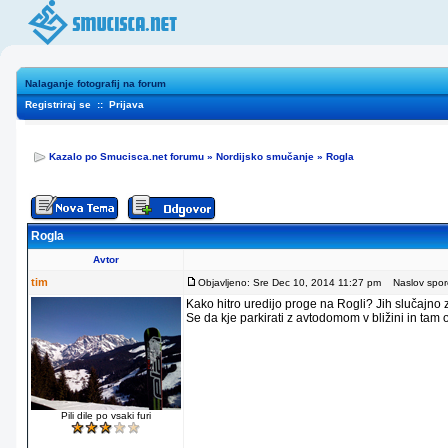
Nalaganje fotografij na forum
Registriraj se
::
Prijava
Kazalo po Smucisca.net forumu
»
Nordijsko smučanje
»
Rogla
Rogla
Avtor
tim
Objavljeno: Sre Dec 10, 2014 11:27 pm
Naslov sporo
Kako hitro uredijo proge na Rogli? Jih slučajno
Se da kje parkirati z avtodomom v bližini in tam
Pili dile po vsaki furi