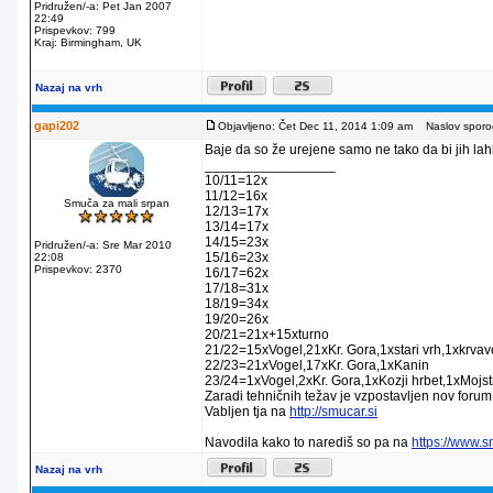
Pridružen/-a: Pet Jan 2007
22:49
Prispevkov: 799
Kraj: Birmingham, UK
Nazaj na vrh
gapi202
Objavljeno: Čet Dec 11, 2014 1:09 am
Naslov sporoč
Baje da so že urejene samo ne tako da bi jih lahko
_________________
10/11=12x
11/12=16x
Smuča za mali srpan
12/13=17x
13/14=17x
14/15=23x
Pridružen/-a: Sre Mar 2010
15/16=23x
22:08
Prispevkov: 2370
16/17=62x
17/18=31x
18/19=34x
19/20=26x
20/21=21x+15xturno
21/22=15xVogel,21xKr. Gora,1xstari vrh,1xkrva
22/23=21xVogel,17xKr. Gora,1xKanin
23/24=1xVogel,2xKr. Gora,1xKozji hrbet,1xMojstr
Zaradi tehničnih težav je vzpostavljen nov forum
Vabljen tja na
http://smucar.si
Navodila kako to narediš so pa na
https://www.
Nazaj na vrh