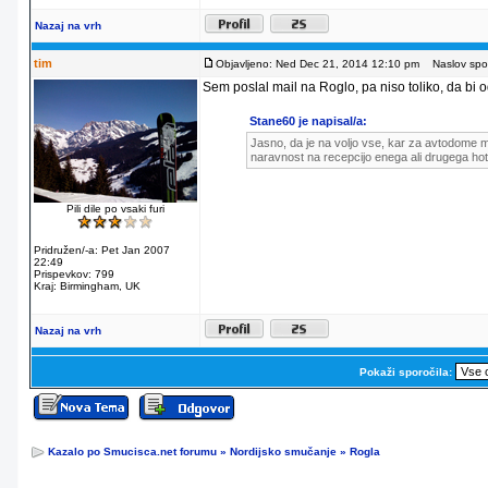
Nazaj na vrh
tim
Objavljeno: Ned Dec 21, 2014 12:10 pm
Naslov spor
Sem poslal mail na Roglo, pa niso toliko, da bi od
Stane60 je napisal/a:
Jasno, da je na voljo vse, kar za avtodome m
naravnost na recepcijo enega ali drugega hot
Pili dile po vsaki furi
Pridružen/-a: Pet Jan 2007
22:49
Prispevkov: 799
Kraj: Birmingham, UK
Nazaj na vrh
Pokaži sporočila:
Kazalo po Smucisca.net forumu
»
Nordijsko smučanje
»
Rogla