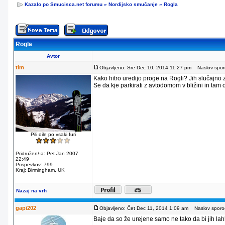
Kazalo po Smucisca.net forumu
»
Nordijsko smučanje
»
Rogla
Rogla
Avtor
tim
Objavljeno: Sre Dec 10, 2014 11:27 pm
Naslov sporo
Kako hitro uredijo proge na Rogli? Jih slučajno
Se da kje parkirati z avtodomom v bližini in tam
Pili dile po vsaki furi
Pridružen/-a: Pet Jan 2007
22:49
Prispevkov: 799
Kraj: Birmingham, UK
Nazaj na vrh
gapi202
Objavljeno: Čet Dec 11, 2014 1:09 am
Naslov sporoč
Baje da so že urejene samo ne tako da bi jih lahko