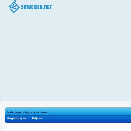
Nalaganje fotografij na forum
Registriraj se
::
Prijava