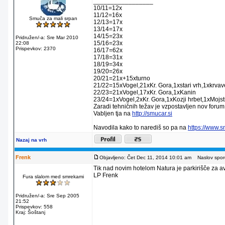
_________________
10/11=12x
11/12=16x
Smuča za mali srpan
12/13=17x
13/14=17x
14/15=23x
Pridružen/-a: Sre Mar 2010
15/16=23x
22:08
Prispevkov: 2370
16/17=62x
17/18=31x
18/19=34x
19/20=26x
20/21=21x+15xturno
21/22=15xVogel,21xKr. Gora,1xstari vrh,1xkrva
22/23=21xVogel,17xKr. Gora,1xKanin
23/24=1xVogel,2xKr. Gora,1xKozji hrbet,1xMojstr
Zaradi tehničnih težav je vzpostavljen nov forum
Vabljen tja na
http://smucar.si
Navodila kako to narediš so pa na
https://www.
Nazaj na vrh
Frenk
Objavljeno: Čet Dec 11, 2014 10:01 am
Naslov sporo
Tik nad novim hotelom Natura je parkirišče za av
LP Frenk
Fura slalom med smrekami
Pridružen/-a: Sre Sep 2005
21:52
Prispevkov: 558
Kraj: Šoštanj