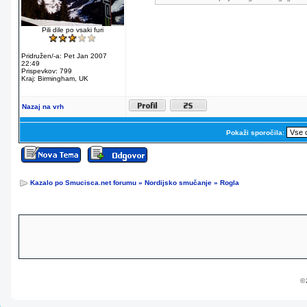
Pili dile po vsaki furi
Pridružen/-a: Pet Jan 2007
22:49
Prispevkov: 799
Kraj: Birmingham, UK
Nazaj na vrh
Pokaži sporočila:
Kazalo po Smucisca.net forumu
»
Nordijsko smučanje
»
Rogla
© 