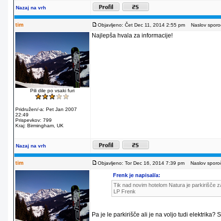
Nazaj na vrh
tim
Objavljeno: Čet Dec 11, 2014 2:55 pm
Naslov sporoč
Najlepša hvala za informacije!
Pili dile po vsaki furi
Pridružen/-a: Pet Jan 2007
22:49
Prispevkov: 799
Kraj: Birmingham, UK
Nazaj na vrh
tim
Objavljeno: Tor Dec 16, 2014 7:39 pm
Naslov sporoč
Frenk je napisal/a:
Tik nad novim hotelom Natura je parkirišče za
LP Frenk
Pa je le parkirišče ali je na voljo tudi elektrika?