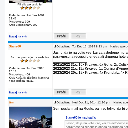
Pili dile po vsaki furi
Pridružen/-a: Pet Jan 2007
22:49
Prispevkov: 799
Kraj: Birmingham, UK
Nazaj na vrh
Stane60
Objavljeno: Tor Dec 16, 2014 8:23 pm
Naslov sporoč
Jasno, da je na voljo vse, kar za avtodome mora
naravnost na recepcijo enega ali drugega hotela
Sezuva pancarje na sedežnici
_________________
2021/2022 31x
: 16x Krvavec, 6x Golte, 2x Celjs
Pridružen/-a: Tor Dec 2010
2022/2023 21x
: 11x Krvavec, 1x Cortina dʼAmpe
15:18
2023/2024 20x
: 12x Krvavec, 4x Kronplatz, 4x 
Prispevkov: 406
Kraj: Kašarija (Dežela kranjska
nima lepšga kraja,...)
Nazaj na vrh
tim
Objavljeno: Ned Dec 21, 2014 12:10 pm
Naslov spor
Sem poslal mail na Roglo, pa niso toliko, da bi od
Stane60 je napisal/a:
Jasno, da je na voljo vse, kar za avtodome m
naravnost na recepcijo enega ali drugega hot