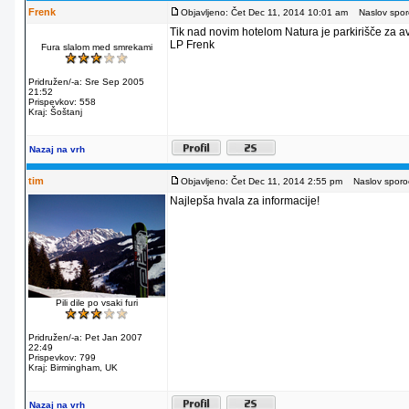
Frenk
Objavljeno: Čet Dec 11, 2014 10:01 am
Naslov sporo
Tik nad novim hotelom Natura je parkirišče za av
LP Frenk
Fura slalom med smrekami
Pridružen/-a: Sre Sep 2005
21:52
Prispevkov: 558
Kraj: Šoštanj
Nazaj na vrh
tim
Objavljeno: Čet Dec 11, 2014 2:55 pm
Naslov sporoč
Najlepša hvala za informacije!
Pili dile po vsaki furi
Pridružen/-a: Pet Jan 2007
22:49
Prispevkov: 799
Kraj: Birmingham, UK
Nazaj na vrh