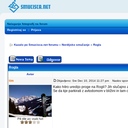
Nalaganje fotografij na forum
Registriraj se
::
Prijava
Kazalo po Smucisca.net forumu
»
Nordijsko smučanje
»
Rogla
Rogla
Avtor
tim
Objavljeno: Sre Dec 10, 2014 11:27 pm
Naslov sporo
Kako hitro uredijo proge na Rogli? Jih slučajno
Se da kje parkirati z avtodomom v bližini in tam
Pili dile po vsaki furi