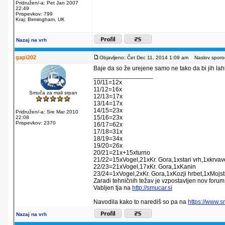
Pridružen/-a: Pet Jan 2007
22:49
Prispevkov: 799
Kraj: Birmingham, UK
Nazaj na vrh
gapi202
Objavljeno: Čet Dec 11, 2014 1:09 am
Naslov sporoč
Baje da so že urejene samo ne tako da bi jih lahko
_________________
10/11=12x
11/12=16x
Smuča za mali srpan
12/13=17x
13/14=17x
14/15=23x
Pridružen/-a: Sre Mar 2010
15/16=23x
22:08
Prispevkov: 2370
16/17=62x
17/18=31x
18/19=34x
19/20=26x
20/21=21x+15xturno
21/22=15xVogel,21xKr. Gora,1xstari vrh,1xkrva
22/23=21xVogel,17xKr. Gora,1xKanin
23/24=1xVogel,2xKr. Gora,1xKozji hrbet,1xMojstr
Zaradi tehničnih težav je vzpostavljen nov forum
Vabljen tja na
http://smucar.si
Navodila kako to narediš so pa na
https://www.
Nazaj na vrh