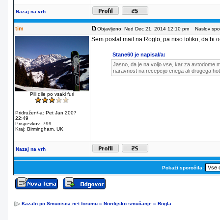
Nazaj na vrh
tim
Objavljeno: Ned Dec 21, 2014 12:10 pm
Naslov spor
Sem poslal mail na Roglo, pa niso toliko, da bi od
Stane60 je napisal/a:
Jasno, da je na voljo vse, kar za avtodome m
naravnost na recepcijo enega ali drugega hot
Pili dile po vsaki furi
Pridružen/-a: Pet Jan 2007
22:49
Prispevkov: 799
Kraj: Birmingham, UK
Nazaj na vrh
Pokaži sporočila:
Kazalo po Smucisca.net forumu
»
Nordijsko smučanje
»
Rogla