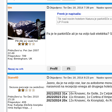
tim
Objavljeno: Tor Dec 16, 2014 7:39 pm
Naslov sporoč
Frenk je napisal/a:
Tik nad novim hotelom Natura je parkirišče za
LP Frenk
Pa je le parkirišče ali je na voljo tudi elektrika?
Pili dile po vsaki furi
Pridružen/-a: Pet Jan 2007
22:49
Prispevkov: 799
Kraj: Birmingham, UK
Nazaj na vrh
Stane60
Objavljeno: Tor Dec 16, 2014 8:23 pm
Naslov sporoč
Jasno, da je na voljo vse, kar za avtodome mora
naravnost na recepcijo enega ali drugega hotela
Sezuva pancarje na sedežnici
_________________
2021/2022 31x
: 16x Krvavec, 6x Golte, 2x Celjs
Pridružen/-a: Tor Dec 2010
2022/2023 21x
: 11x Krvavec, 1x Cortina dʼAmpe
15:18
2023/2024 20x
: 12x Krvavec, 4x Kronplatz, 4x 
Prispevkov: 406
Kraj: Kašarija (Dežela kranjska
nima lepšga kraja,...)