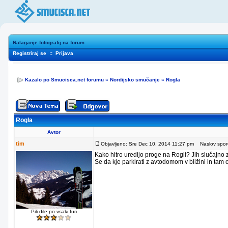
Nalaganje fotografij na forum
Registriraj se
::
Prijava
Kazalo po Smucisca.net forumu
»
Nordijsko smučanje
»
Rogla
Rogla
Avtor
tim
Objavljeno: Sre Dec 10, 2014 11:27 pm
Naslov sporo
Kako hitro uredijo proge na Rogli? Jih slučajno
Se da kje parkirati z avtodomom v bližini in tam
Pili dile po vsaki furi