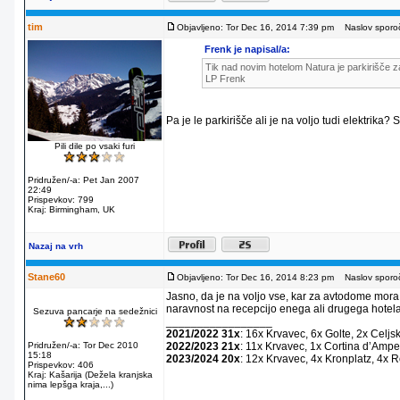
tim
Objavljeno: Tor Dec 16, 2014 7:39 pm
Naslov sporoč
Frenk je napisal/a:
Tik nad novim hotelom Natura je parkirišče za
LP Frenk
Pa je le parkirišče ali je na voljo tudi elektrika?
Pili dile po vsaki furi
Pridružen/-a: Pet Jan 2007
22:49
Prispevkov: 799
Kraj: Birmingham, UK
Nazaj na vrh
Stane60
Objavljeno: Tor Dec 16, 2014 8:23 pm
Naslov sporoč
Jasno, da je na voljo vse, kar za avtodome mora
naravnost na recepcijo enega ali drugega hotela
Sezuva pancarje na sedežnici
_________________
2021/2022 31x
: 16x Krvavec, 6x Golte, 2x Celjs
Pridružen/-a: Tor Dec 2010
2022/2023 21x
: 11x Krvavec, 1x Cortina dʼAmpe
15:18
2023/2024 20x
: 12x Krvavec, 4x Kronplatz, 4x 
Prispevkov: 406
Kraj: Kašarija (Dežela kranjska
nima lepšga kraja,...)