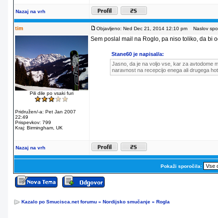
Nazaj na vrh
tim
Objavljeno: Ned Dec 21, 2014 12:10 pm
Naslov spor
Sem poslal mail na Roglo, pa niso toliko, da bi od
Stane60 je napisal/a:
Jasno, da je na voljo vse, kar za avtodome m
naravnost na recepcijo enega ali drugega hot
Pili dile po vsaki furi
Pridružen/-a: Pet Jan 2007
22:49
Prispevkov: 799
Kraj: Birmingham, UK
Nazaj na vrh
Pokaži sporočila:
Kazalo po Smucisca.net forumu
»
Nordijsko smučanje
»
Rogla