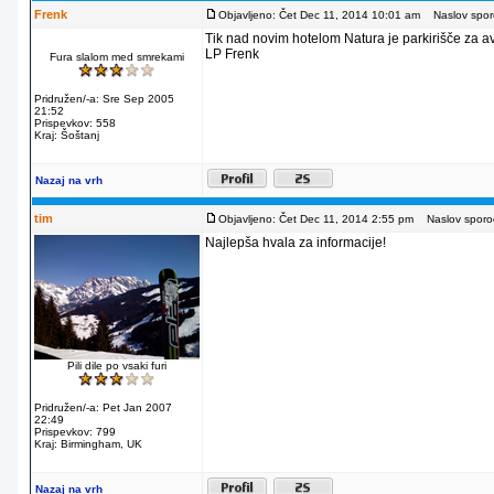
Frenk
Objavljeno: Čet Dec 11, 2014 10:01 am
Naslov sporo
Tik nad novim hotelom Natura je parkirišče za av
LP Frenk
Fura slalom med smrekami
Pridružen/-a: Sre Sep 2005
21:52
Prispevkov: 558
Kraj: Šoštanj
Nazaj na vrh
tim
Objavljeno: Čet Dec 11, 2014 2:55 pm
Naslov sporoč
Najlepša hvala za informacije!
Pili dile po vsaki furi
Pridružen/-a: Pet Jan 2007
22:49
Prispevkov: 799
Kraj: Birmingham, UK
Nazaj na vrh