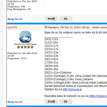
Pridružen/-a: Pet Jan 2007
22:49
Prispevkov: 799
Kraj: Birmingham, UK
Nazaj na vrh
gapi202
Objavljeno: Čet Dec 11, 2014 1:09 am
Naslov sporoč
Baje da so že urejene samo ne tako da bi jih lahko
_________________
10/11=12x
11/12=16x
Smuča za mali srpan
12/13=17x
13/14=17x
14/15=23x
Pridružen/-a: Sre Mar 2010
15/16=23x
22:08
Prispevkov: 2370
16/17=62x
17/18=31x
18/19=34x
19/20=26x
20/21=21x+15xturno
21/22=15xVogel,21xKr. Gora,1xstari vrh,1xkrva
22/23=21xVogel,17xKr. Gora,1xKanin
23/24=1xVogel,2xKr. Gora,1xKozji hrbet,1xMojstr
Zaradi tehničnih težav je vzpostavljen nov forum
Vabljen tja na
http://smucar.si
Navodila kako to narediš so pa na
https://www.
Nazaj na vrh