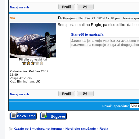
Nazaj na vrh
tim
Objavljeno: Ned Dec 21, 2014 12:10 pm
Naslov spor
Sem poslal mail na Roglo, pa niso toliko, da bi od
Stane60 je napisal/a:
Jasno, da je na voljo vse, kar za avtodome m
naravnost na recepcijo enega ali drugega hot
Pili dile po vsaki furi
Pridružen/-a: Pet Jan 2007
22:49
Prispevkov: 799
Kraj: Birmingham, UK
Nazaj na vrh
Pokaži sporočila:
Kazalo po Smucisca.net forumu
»
Nordijsko smučanje
»
Rogla