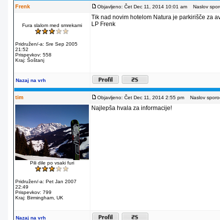
Frenk
Objavljeno: Čet Dec 11, 2014 10:01 am
Naslov sporo
Tik nad novim hotelom Natura je parkirišče za av
LP Frenk
Fura slalom med smrekami
Pridružen/-a: Sre Sep 2005
21:52
Prispevkov: 558
Kraj: Šoštanj
Nazaj na vrh
tim
Objavljeno: Čet Dec 11, 2014 2:55 pm
Naslov sporoč
Najlepša hvala za informacije!
Pili dile po vsaki furi
Pridružen/-a: Pet Jan 2007
22:49
Prispevkov: 799
Kraj: Birmingham, UK
Nazaj na vrh