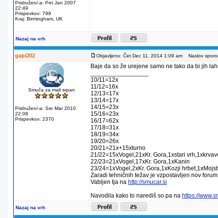
Pridružen/-a: Pet Jan 2007
22:49
Prispevkov: 799
Kraj: Birmingham, UK
Nazaj na vrh
gapi202
Objavljeno: Čet Dec 11, 2014 1:09 am
Naslov sporoč
Baje da so že urejene samo ne tako da bi jih lahko
_________________
10/11=12x
11/12=16x
Smuča za mali srpan
12/13=17x
13/14=17x
14/15=23x
Pridružen/-a: Sre Mar 2010
15/16=23x
22:08
Prispevkov: 2370
16/17=62x
17/18=31x
18/19=34x
19/20=26x
20/21=21x+15xturno
21/22=15xVogel,21xKr. Gora,1xstari vrh,1xkrva
22/23=21xVogel,17xKr. Gora,1xKanin
23/24=1xVogel,2xKr. Gora,1xKozji hrbet,1xMojstr
Zaradi tehničnih težav je vzpostavljen nov forum
Vabljen tja na
http://smucar.si
Navodila kako to narediš so pa na
https://www.
Nazaj na vrh