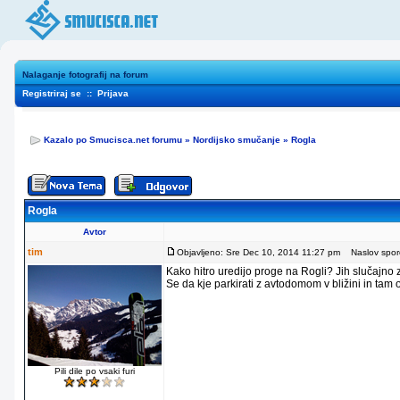
Nalaganje fotografij na forum
Registriraj se
::
Prijava
Kazalo po Smucisca.net forumu
»
Nordijsko smučanje
»
Rogla
Rogla
Avtor
tim
Objavljeno: Sre Dec 10, 2014 11:27 pm
Naslov sporo
Kako hitro uredijo proge na Rogli? Jih slučajno
Se da kje parkirati z avtodomom v bližini in tam
Pili dile po vsaki furi