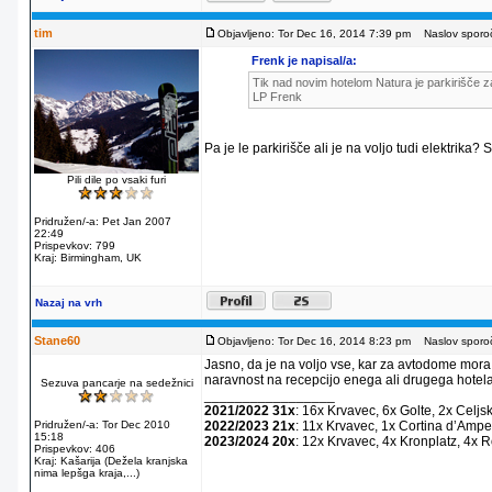
tim
Objavljeno: Tor Dec 16, 2014 7:39 pm
Naslov sporoč
Frenk je napisal/a:
Tik nad novim hotelom Natura je parkirišče za
LP Frenk
Pa je le parkirišče ali je na voljo tudi elektrika?
Pili dile po vsaki furi
Pridružen/-a: Pet Jan 2007
22:49
Prispevkov: 799
Kraj: Birmingham, UK
Nazaj na vrh
Stane60
Objavljeno: Tor Dec 16, 2014 8:23 pm
Naslov sporoč
Jasno, da je na voljo vse, kar za avtodome mora
naravnost na recepcijo enega ali drugega hotela
Sezuva pancarje na sedežnici
_________________
2021/2022 31x
: 16x Krvavec, 6x Golte, 2x Celjs
Pridružen/-a: Tor Dec 2010
2022/2023 21x
: 11x Krvavec, 1x Cortina dʼAmpe
15:18
2023/2024 20x
: 12x Krvavec, 4x Kronplatz, 4x 
Prispevkov: 406
Kraj: Kašarija (Dežela kranjska
nima lepšga kraja,...)