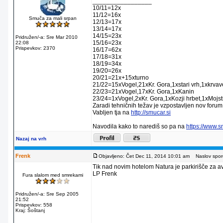
_________________
10/11=12x
11/12=16x
Smuča za mali srpan
12/13=17x
13/14=17x
14/15=23x
Pridružen/-a: Sre Mar 2010
15/16=23x
22:08
Prispevkov: 2370
16/17=62x
17/18=31x
18/19=34x
19/20=26x
20/21=21x+15xturno
21/22=15xVogel,21xKr. Gora,1xstari vrh,1xkrva
22/23=21xVogel,17xKr. Gora,1xKanin
23/24=1xVogel,2xKr. Gora,1xKozji hrbet,1xMojstr
Zaradi tehničnih težav je vzpostavljen nov forum
Vabljen tja na
http://smucar.si
Navodila kako to narediš so pa na
https://www.
Nazaj na vrh
Frenk
Objavljeno: Čet Dec 11, 2014 10:01 am
Naslov sporo
Tik nad novim hotelom Natura je parkirišče za av
LP Frenk
Fura slalom med smrekami
Pridružen/-a: Sre Sep 2005
21:52
Prispevkov: 558
Kraj: Šoštanj