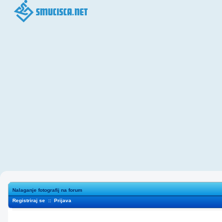
Nalaganje fotografij na forum
Registriraj se
::
Prijava