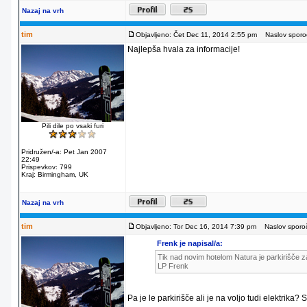
Nazaj na vrh
tim
Objavljeno: Čet Dec 11, 2014 2:55 pm
Naslov sporoč
Najlepša hvala za informacije!
Pili dile po vsaki furi
Pridružen/-a: Pet Jan 2007
22:49
Prispevkov: 799
Kraj: Birmingham, UK
Nazaj na vrh
tim
Objavljeno: Tor Dec 16, 2014 7:39 pm
Naslov sporoč
Frenk je napisal/a:
Tik nad novim hotelom Natura je parkirišče za
LP Frenk
Pa je le parkirišče ali je na voljo tudi elektrika?