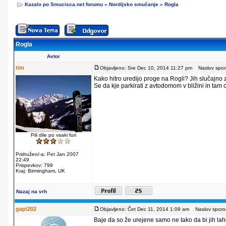
Kazalo po Smucisca.net forumu
»
Nordijsko smučanje
»
Rogla
Rogla
Avtor
tim
Objavljeno: Sre Dec 10, 2014 11:27 pm
Naslov sporo
Kako hitro uredijo proge na Rogli? Jih slučajno
Se da kje parkirati z avtodomom v bližini in tam
Pili dile po vsaki furi
Pridružen/-a: Pet Jan 2007
22:49
Prispevkov: 799
Kraj: Birmingham, UK
Nazaj na vrh
gapi202
Objavljeno: Čet Dec 11, 2014 1:09 am
Naslov sporoč
Baje da so že urejene samo ne tako da bi jih lahko