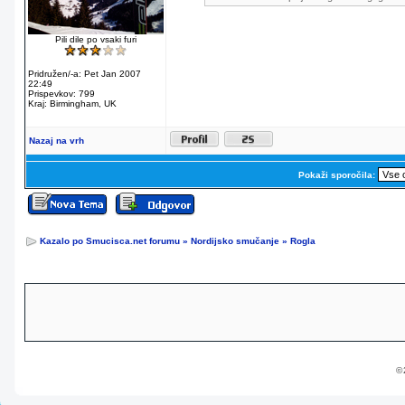
Pili dile po vsaki furi
Pridružen/-a: Pet Jan 2007
22:49
Prispevkov: 799
Kraj: Birmingham, UK
Nazaj na vrh
Pokaži sporočila:
Kazalo po Smucisca.net forumu
»
Nordijsko smučanje
»
Rogla
© 