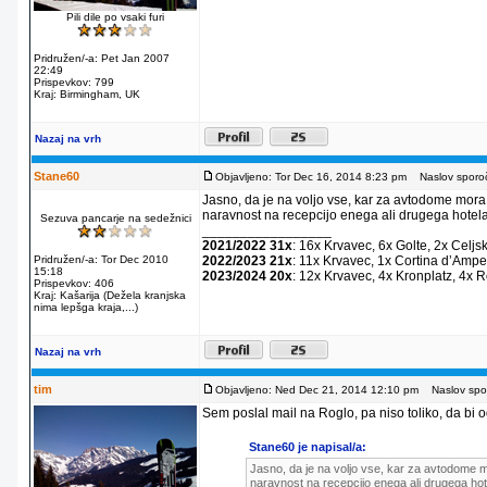
Pili dile po vsaki furi
Pridružen/-a: Pet Jan 2007
22:49
Prispevkov: 799
Kraj: Birmingham, UK
Nazaj na vrh
Stane60
Objavljeno: Tor Dec 16, 2014 8:23 pm
Naslov sporoč
Jasno, da je na voljo vse, kar za avtodome mora
naravnost na recepcijo enega ali drugega hotela
Sezuva pancarje na sedežnici
_________________
2021/2022 31x
: 16x Krvavec, 6x Golte, 2x Celjs
Pridružen/-a: Tor Dec 2010
2022/2023 21x
: 11x Krvavec, 1x Cortina dʼAmpe
15:18
2023/2024 20x
: 12x Krvavec, 4x Kronplatz, 4x 
Prispevkov: 406
Kraj: Kašarija (Dežela kranjska
nima lepšga kraja,...)
Nazaj na vrh
tim
Objavljeno: Ned Dec 21, 2014 12:10 pm
Naslov spor
Sem poslal mail na Roglo, pa niso toliko, da bi od
Stane60 je napisal/a:
Jasno, da je na voljo vse, kar za avtodome m
naravnost na recepcijo enega ali drugega hot