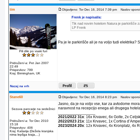
tim
Objavljeno: Tor Dec 16, 2014 7:39 pm
Naslov sporoč
Frenk je napisal/a:
Tik nad novim hotelom Natura je parkirišče za
LP Frenk
Pa je le parkirišče ali je na voljo tudi elektrika?
Pili dile po vsaki furi
Pridružen/-a: Pet Jan 2007
22:49
Prispevkov: 799
Kraj: Birmingham, UK
Nazaj na vrh
Stane60
Objavljeno: Tor Dec 16, 2014 8:23 pm
Naslov sporoč
Jasno, da je na voljo vse, kar za avtodome mora
naravnost na recepcijo enega ali drugega hotela
Sezuva pancarje na sedežnici
_________________
2021/2022 31x
: 16x Krvavec, 6x Golte, 2x Celjs
Pridružen/-a: Tor Dec 2010
2022/2023 21x
: 11x Krvavec, 1x Cortina dʼAmpe
15:18
2023/2024 20x
: 12x Krvavec, 4x Kronplatz, 4x 
Prispevkov: 406
Kraj: Kašarija (Dežela kranjska
nima lepšga kraja,...)