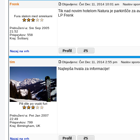
Frenk
Objavljeno: Čet Dec 11, 2014 10:01 am
Naslov sporo
Tik nad novim hotelom Natura je parkirišče za av
LP Frenk
Fura slalom med smrekami
Pridružen/-a: Sre Sep 2005
21:52
Prispevkov: 558
Kraj: Šoštanj
Nazaj na vrh
tim
Objavljeno: Čet Dec 11, 2014 2:55 pm
Naslov sporoč
Najlepša hvala za informacije!
Pili dile po vsaki furi
Pridružen/-a: Pet Jan 2007
22:49
Prispevkov: 799
Kraj: Birmingham, UK
Nazaj na vrh