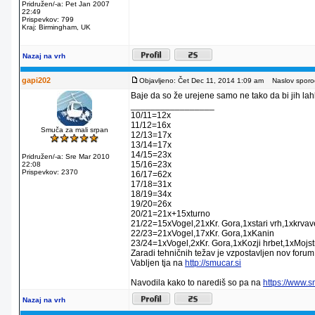
Pridružen/-a: Pet Jan 2007
22:49
Prispevkov: 799
Kraj: Birmingham, UK
Nazaj na vrh
gapi202
Objavljeno: Čet Dec 11, 2014 1:09 am
Naslov sporoč
Baje da so že urejene samo ne tako da bi jih lahko
_________________
10/11=12x
11/12=16x
Smuča za mali srpan
12/13=17x
13/14=17x
14/15=23x
Pridružen/-a: Sre Mar 2010
15/16=23x
22:08
Prispevkov: 2370
16/17=62x
17/18=31x
18/19=34x
19/20=26x
20/21=21x+15xturno
21/22=15xVogel,21xKr. Gora,1xstari vrh,1xkrva
22/23=21xVogel,17xKr. Gora,1xKanin
23/24=1xVogel,2xKr. Gora,1xKozji hrbet,1xMojstr
Zaradi tehničnih težav je vzpostavljen nov forum
Vabljen tja na
http://smucar.si
Navodila kako to narediš so pa na
https://www.
Nazaj na vrh