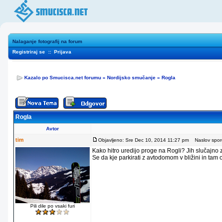
Nalaganje fotografij na forum
Registriraj se
::
Prijava
Kazalo po Smucisca.net forumu
»
Nordijsko smučanje
»
Rogla
Rogla
Avtor
tim
Objavljeno: Sre Dec 10, 2014 11:27 pm
Naslov sporo
Kako hitro uredijo proge na Rogli? Jih slučajno
Se da kje parkirati z avtodomom v bližini in tam
Pili dile po vsaki furi