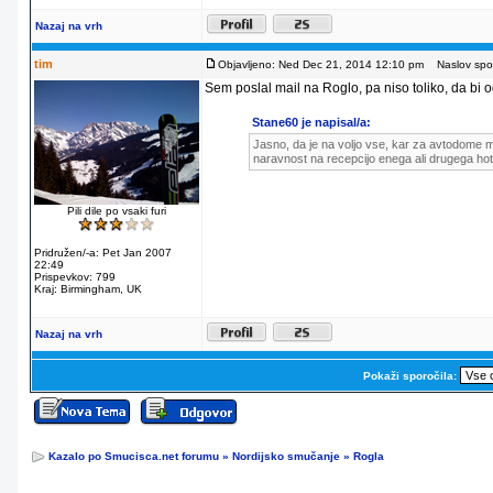
Nazaj na vrh
tim
Objavljeno: Ned Dec 21, 2014 12:10 pm
Naslov spor
Sem poslal mail na Roglo, pa niso toliko, da bi od
Stane60 je napisal/a:
Jasno, da je na voljo vse, kar za avtodome m
naravnost na recepcijo enega ali drugega hot
Pili dile po vsaki furi
Pridružen/-a: Pet Jan 2007
22:49
Prispevkov: 799
Kraj: Birmingham, UK
Nazaj na vrh
Pokaži sporočila:
Kazalo po Smucisca.net forumu
»
Nordijsko smučanje
»
Rogla