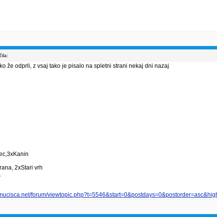
ila:
 že odprli, z vsaj tako je pisalo na spletni strani nekaj dni nazaj
vec,3xKanin
ana, 2xStari vrh
.
smucisca.net/forum/viewtopic.php?t=5546&start=0&postdays=0&postorder=asc&high