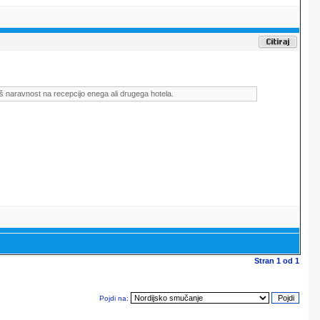
š naravnost na recepcijo enega ali drugega hotela.
Stran
1
od
1
Pojdi na: