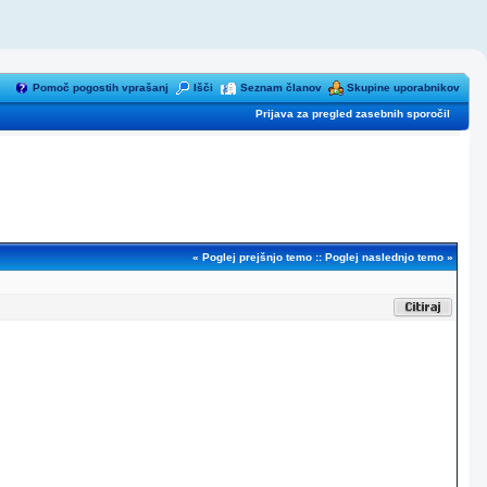
Pomoč pogostih vprašanj
Išči
Seznam članov
Skupine uporabnikov
Prijava za pregled zasebnih sporočil
«
Poglej prejšnjo temo
::
Poglej naslednjo temo
»