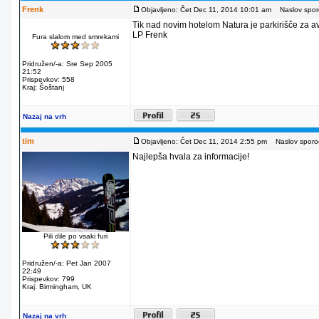
Frenk
Objavljeno: Čet Dec 11, 2014 10:01 am
Naslov sporo
Tik nad novim hotelom Natura je parkirišče za av
LP Frenk
Fura slalom med smrekami
Pridružen/-a: Sre Sep 2005
21:52
Prispevkov: 558
Kraj: Šoštanj
Nazaj na vrh
tim
Objavljeno: Čet Dec 11, 2014 2:55 pm
Naslov sporoč
Najlepša hvala za informacije!
Pili dile po vsaki furi
Pridružen/-a: Pet Jan 2007
22:49
Prispevkov: 799
Kraj: Birmingham, UK
Nazaj na vrh