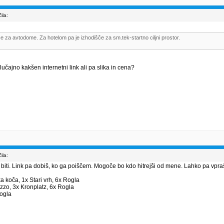
ila:
e za avtodome. Za hotelom pa je izhodišče za sm.tek-startno ciljni prostor.
 Slučajno kakšen internetni link ali pa slika in cena?
ila:
 biti. Link pa dobiš, ko ga poiščem. Mogoče bo kdo hitrejši od mene. Lahko pa vpr
ka koča, 1x Stari vrh, 6x Rogla
zzo, 3x Kronplatz, 6x Rogla
Rogla