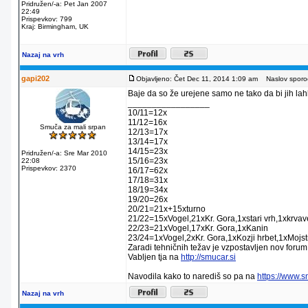
Pridružen/-a: Pet Jan 2007
22:49
Prispevkov: 799
Kraj: Birmingham, UK
Nazaj na vrh
gapi202
Objavljeno: Čet Dec 11, 2014 1:09 am
Naslov sporoč
Baje da so že urejene samo ne tako da bi jih lahko
_________________
10/11=12x
11/12=16x
Smuča za mali srpan
12/13=17x
13/14=17x
14/15=23x
Pridružen/-a: Sre Mar 2010
15/16=23x
22:08
Prispevkov: 2370
16/17=62x
17/18=31x
18/19=34x
19/20=26x
20/21=21x+15xturno
21/22=15xVogel,21xKr. Gora,1xstari vrh,1xkrva
22/23=21xVogel,17xKr. Gora,1xKanin
23/24=1xVogel,2xKr. Gora,1xKozji hrbet,1xMojstr
Zaradi tehničnih težav je vzpostavljen nov forum
Vabljen tja na
http://smucar.si
Navodila kako to narediš so pa na
https://www.
Nazaj na vrh