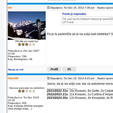
tim
Objavljeno: Tor Dec 16, 2014 7:39 pm
Naslov sporoč
Frenk je napisal/a:
Tik nad novim hotelom Natura je parkirišč
LP Frenk
Pa je le parkirišče ali je na voljo tudi elektrika?
Pili dile po vsaki furi
Pridružen/-a: Pet Jan 2007
22:49
Prispevkov: 799
Kraj: Birmingham, UK
Nazaj na vrh
Stane60
Objavljeno: Tor Dec 16, 2014 8:23 pm
Naslov sporoč
Jasno, da je na voljo vse, kar za avtodome mora
_________________
Sezuva pancarje na sedežnici
2021/2022 31x
: 16x Krvavec, 6x Golte, 2x Celjs
2022/2023 21x
: 11x Krvavec, 1x Cortina dʼAmpe
Pridružen/-a: Tor Dec 2010
2023/2024 20x
: 12x Krvavec, 4x Kronplatz, 4x 
15:18
Prispevkov: 406
Kraj: Kašarija (Dežela kranjska
nima lepšga kraja,...)