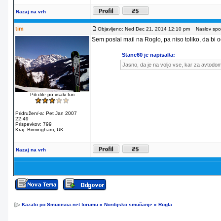
Nazaj na vrh
tim
Objavljeno: Ned Dec 21, 2014 12:10 pm
Naslov spor
Sem poslal mail na Roglo, pa niso toliko, da bi od
Stane60 je napisal/a:
Jasno, da je na voljo vse, kar za avtodo
Pili dile po vsaki furi
Pridružen/-a: Pet Jan 2007
22:49
Prispevkov: 799
Kraj: Birmingham, UK
Nazaj na vrh
Kazalo po Smucisca.net forumu
»
Nordijsko smučanje
»
Rogla