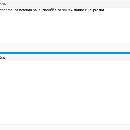
čila:
todome. Za hotelom pa je izhodišče za sm.tek-startno ciljni prostor.
ila: