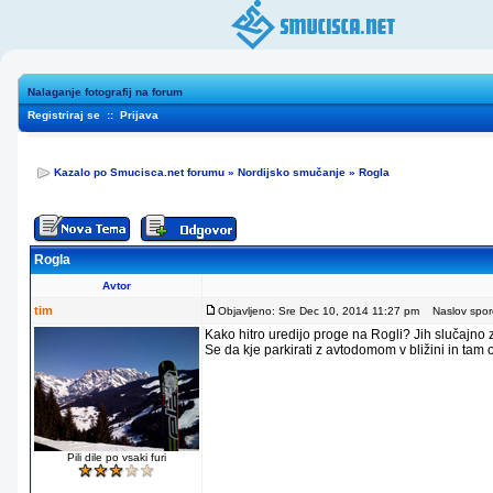
Nalaganje fotografij na forum
Registriraj se
::
Prijava
Kazalo po Smucisca.net forumu
»
Nordijsko smučanje
»
Rogla
Rogla
Avtor
tim
Objavljeno: Sre Dec 10, 2014 11:27 pm
Naslov sporo
Kako hitro uredijo proge na Rogli? Jih slučajno
Se da kje parkirati z avtodomom v bližini in tam
Pili dile po vsaki furi