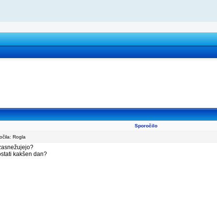
Sporočilo
čila: Rogla
 zasnežujejo?
 ostati kakšen dan?