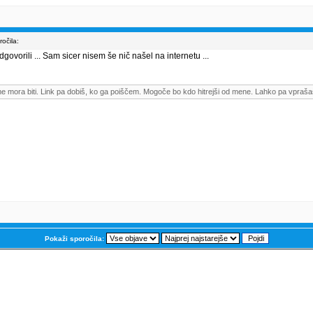
očila:
govorili ... Sam sicer nisem še nič našel na internetu ...
me mora biti. Link pa dobiš, ko ga poiščem. Mogoče bo kdo hitrejši od mene. Lahko pa vpraša
Pokaži sporočila: