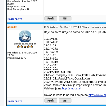
Pridružen/-a: Pet Jan 2007
22:49
Prispevkov: 799
Kraj: Birmingham, UK
Nazaj na vrh
gapi202
Objavljeno: Čet Dec 11, 2014 1:09 am
Naslov sporoč
Baje da so že urejene samo ne tako da bi jih lahko
_________________
10/11=12x
11/12=16x
Smuča za mali srpan
12/13=17x
13/14=17x
14/15=23x
Pridružen/-a: Sre Mar 2010
15/16=23x
22:08
Prispevkov: 2370
16/17=62x
17/18=31x
18/19=34x
19/20=26x
20/21=21x+15xturno
21/22=15xVogel,21xKr. Gora,1xstari vrh,1xkrva
22/23=21xVogel,17xKr. Gora,1xKanin
23/24=1xVogel,2xKr. Gora,1xKozji hrbet,1xMojstr
Zaradi tehničnih težav je vzpostavljen nov forum
Vabljen tja na
http://smucar.si
Navodila kako to narediš so pa na
https://www.
Nazaj na vrh