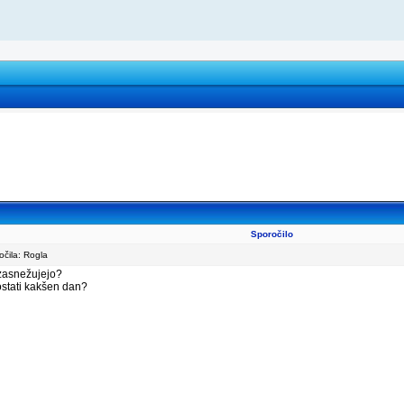
Sporočilo
čila: Rogla
 zasnežujejo?
 ostati kakšen dan?