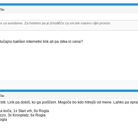
ila:
e za avtodome. Za hotelom pa je izhodišče za sm.tek-startno ciljni prostor.
 Slučajno kakšen internetni link ali pa slika in cena?
ila:
 biti. Link pa dobiš, ko ga poiščem. Mogoče bo kdo hitrejši od mene. Lahko pa vpr
ka koča, 1x Stari vrh, 6x Rogla
zzo, 3x Kronplatz, 6x Rogla
Rogla