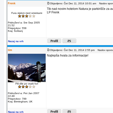
Frenk
Objavljeno: Čet Dec 11, 2014 10:01 am
Naslov sporo
Tik nad novim hotelom Natura je parkirišče za av
LP Frenk
Fura slalom med smrekami
Pridružen/-a: Sre Sep 2005
21:52
Prispevkov: 558
Kraj: Šoštanj
Nazaj na vrh
tim
Objavljeno: Čet Dec 11, 2014 2:55 pm
Naslov sporoč
Najlepša hvala za informacije!
Pili dile po vsaki furi
Pridružen/-a: Pet Jan 2007
22:49
Prispevkov: 799
Kraj: Birmingham, UK
Nazaj na vrh