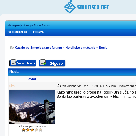
Nalaganje fotografij na forum
Registriraj se
::
Prijava
Kazalo po Smucisca.net forumu
»
Nordijsko smučanje
»
Rogla
Rogla
Avtor
tim
Objavljeno: Sre Dec 10, 2014 11:27 pm
Naslov sporo
Kako hitro uredijo proge na Rogli? Jih slučajno
Se da kje parkirati z avtodomom v bližini in tam
Pili dile po vsaki furi