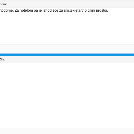
čila:
todome. Za hotelom pa je izhodišče za sm.tek-startno ciljni prostor.
ila: