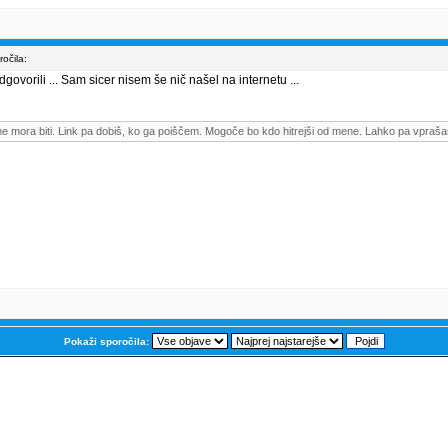
očila:
govorili ... Sam sicer nisem še nič našel na internetu ...
me mora biti. Link pa dobiš, ko ga poiščem. Mogoče bo kdo hitrejši od mene. Lahko pa vpraša
Pokaži sporočila: