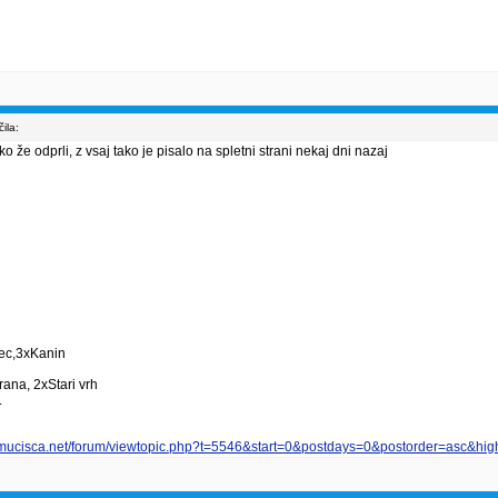
ila:
 že odprli, z vsaj tako je pisalo na spletni strani nekaj dni nazaj
vec,3xKanin
ana, 2xStari vrh
.
smucisca.net/forum/viewtopic.php?t=5546&start=0&postdays=0&postorder=asc&high