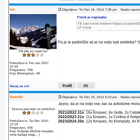
tim
Objavljeno: Tor Dec 16, 2014 7:39 pm
Naslov sporoč
Frenk je napisal/a:
Tik nad novim hotelom Natura je parkirišč
LP Frenk
Pa je le parkirišče ali je na voljo tudi elektrika?
Pili dile po vsaki furi
Pridružen/-a: Pet Jan 2007
22:49
Prispevkov: 799
Kraj: Birmingham, UK
Nazaj na vrh
Stane60
Objavljeno: Tor Dec 16, 2014 8:23 pm
Naslov sporoč
Jasno, da je na voljo vse, kar za avtodome mora
_________________
Sezuva pancarje na sedežnici
2021/2022 31x
: 16x Krvavec, 6x Golte, 2x Celjs
2022/2023 21x
: 11x Krvavec, 1x Cortina dʼAmpe
Pridružen/-a: Tor Dec 2010
2023/2024 20x
: 12x Krvavec, 4x Kronplatz, 4x 
15:18
Prispevkov: 406
Kraj: Kašarija (Dežela kranjska
nima lepšga kraja,...)