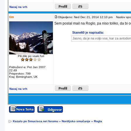
Nazaj na vrh
tim
Objavljeno: Ned Dec 21, 2014 12:10 pm
Naslov spor
Sem poslal mail na Roglo, pa niso toliko, da bi od
Stane60 je napisal/a:
Jasno, da je na voljo vse, kar za avtodo
Pili dile po vsaki furi
Pridružen/-a: Pet Jan 2007
22:49
Prispevkov: 799
Kraj: Birmingham, UK
Nazaj na vrh
Kazalo po Smucisca.net forumu
»
Nordijsko smučanje
»
Rogla