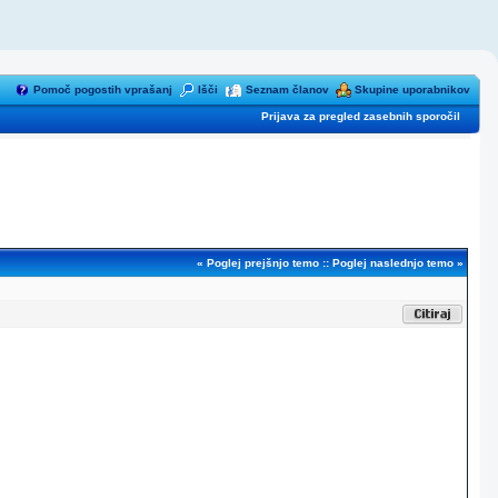
Pomoč pogostih vprašanj
Išči
Seznam članov
Skupine uporabnikov
Prijava za pregled zasebnih sporočil
«
Poglej prejšnjo temo
::
Poglej naslednjo temo
»