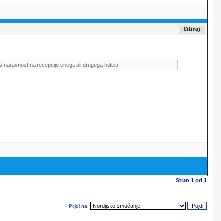
š naravnost na recepcijo enega ali drugega hotela.
Stran
1
od
1
Pojdi na: