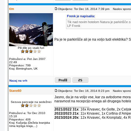
tim
Objavljeno: Tor Dec 16, 2014 7:39 pm
Naslov sporoč
Frenk je napisal/a:
Tik nad novim hotelom Natura je parkirišče za
LP Frenk
Pa je le parkirišče ali je na voljo tudi elektrika?
Pili dile po vsaki furi
Pridružen/-a: Pet Jan 2007
22:49
Prispevkov: 799
Kraj: Birmingham, UK
Nazaj na vrh
Stane60
Objavljeno: Tor Dec 16, 2014 8:23 pm
Naslov sporoč
Jasno, da je na voljo vse, kar za avtodome mora
naravnost na recepcijo enega ali drugega hotela
Sezuva pancarje na sedežnici
_________________
2021/2022 31x
: 16x Krvavec, 6x Golte, 2x Celjs
Pridružen/-a: Tor Dec 2010
2022/2023 21x
: 11x Krvavec, 1x Cortina dʼAmpe
15:18
2023/2024 20x
: 12x Krvavec, 4x Kronplatz, 4x 
Prispevkov: 406
Kraj: Kašarija (Dežela kranjska
nima lepšga kraja,...)