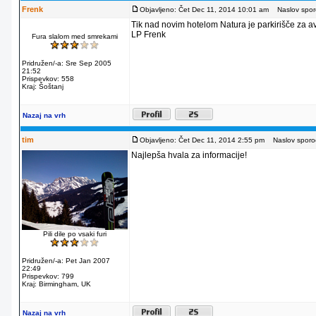
Frenk
Objavljeno: Čet Dec 11, 2014 10:01 am
Naslov sporo
Tik nad novim hotelom Natura je parkirišče za av
LP Frenk
Fura slalom med smrekami
Pridružen/-a: Sre Sep 2005
21:52
Prispevkov: 558
Kraj: Šoštanj
Nazaj na vrh
tim
Objavljeno: Čet Dec 11, 2014 2:55 pm
Naslov sporoč
Najlepša hvala za informacije!
Pili dile po vsaki furi
Pridružen/-a: Pet Jan 2007
22:49
Prispevkov: 799
Kraj: Birmingham, UK
Nazaj na vrh