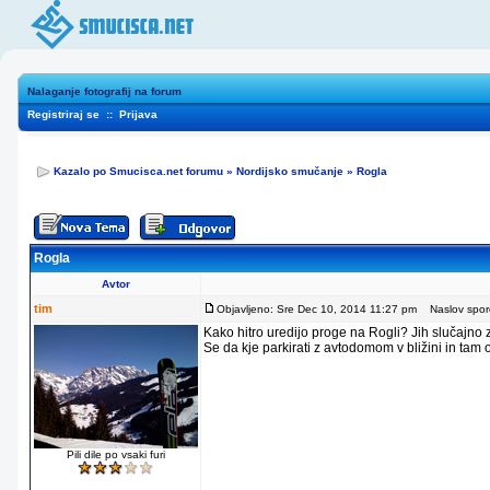
Nalaganje fotografij na forum
Registriraj se
::
Prijava
Kazalo po Smucisca.net forumu
»
Nordijsko smučanje
»
Rogla
Rogla
Avtor
tim
Objavljeno: Sre Dec 10, 2014 11:27 pm
Naslov sporo
Kako hitro uredijo proge na Rogli? Jih slučajno
Se da kje parkirati z avtodomom v bližini in tam
Pili dile po vsaki furi