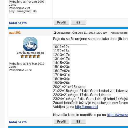
Pridružen/-a: Pet Jan 2007
22:49
Prispevkov: 799
Kraj: Birmingham, UK
Nazaj na vrh
gapi202
Objavljeno: Čet Dec 11, 2014 1:09 am
Naslov sporoč
Baje da so že urejene samo ne tako da bi jih lahko
_________________
10/11=12x
11/12=16x
Smuča za mali srpan
12/13=17x
13/14=17x
14/15=23x
Pridružen/-a: Sre Mar 2010
15/16=23x
22:08
Prispevkov: 2370
16/17=62x
17/18=31x
18/19=34x
19/20=26x
20/21=21x+15xturno
21/22=15xVogel,21xKr. Gora,1xstari vrh,1xkrva
22/23=21xVogel,17xKr. Gora,1xKanin
23/24=1xVogel,2xKr. Gora,1xKozji hrbet,1xMojstr
Zaradi tehničnih težav je vzpostavljen nov forum
Vabljen tja na
http://smucar.si
Navodila kako to narediš so pa na
https://www.
Nazaj na vrh