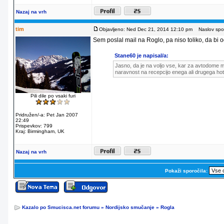
Nazaj na vrh
tim
Objavljeno: Ned Dec 21, 2014 12:10 pm
Naslov spor
Sem poslal mail na Roglo, pa niso toliko, da bi od
Stane60 je napisal/a:
Jasno, da je na voljo vse, kar za avtodome m
naravnost na recepcijo enega ali drugega hot
Pili dile po vsaki furi
Pridružen/-a: Pet Jan 2007
22:49
Prispevkov: 799
Kraj: Birmingham, UK
Nazaj na vrh
Pokaži sporočila:
Kazalo po Smucisca.net forumu
»
Nordijsko smučanje
»
Rogla