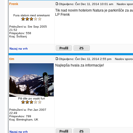
Frenk
Objavljeno: Čet Dec 11, 2014 10:01 am
Naslov sporo
Tik nad novim hotelom Natura je parkirišče za av
LP Frenk
Fura slalom med smrekami
Pridružen/-a: Sre Sep 2005
21:52
Prispevkov: 558
Kraj: Šoštanj
Nazaj na vrh
tim
Objavljeno: Čet Dec 11, 2014 2:55 pm
Naslov sporoč
Najlepša hvala za informacije!
Pili dile po vsaki furi
Pridružen/-a: Pet Jan 2007
22:49
Prispevkov: 799
Kraj: Birmingham, UK
Nazaj na vrh