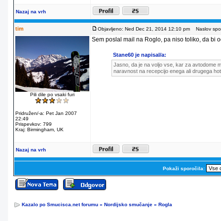
Nazaj na vrh
tim
Objavljeno: Ned Dec 21, 2014 12:10 pm
Naslov spor
Sem poslal mail na Roglo, pa niso toliko, da bi od
Stane60 je napisal/a:
Jasno, da je na voljo vse, kar za avtodome m
naravnost na recepcijo enega ali drugega hot
Pili dile po vsaki furi
Pridružen/-a: Pet Jan 2007
22:49
Prispevkov: 799
Kraj: Birmingham, UK
Nazaj na vrh
Pokaži sporočila:
Kazalo po Smucisca.net forumu
»
Nordijsko smučanje
»
Rogla