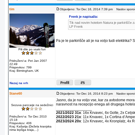
tim
Objavljeno: Tor Dec 16, 2014 7:39 pm
Naslov sporoč
Frenk je napisal/a:
Tik nad novim hotelom Natura je parkirišče za
LP Frenk
Pa je le parkirišče ali je na voljo tudi elektrika?
Pili dile po vsaki furi
Pridružen/-a: Pet Jan 2007
22:49
Prispevkov: 799
Kraj: Birmingham, UK
Nazaj na vrh
Stane60
Objavljeno: Tor Dec 16, 2014 8:23 pm
Naslov sporoč
Jasno, da je na voljo vse, kar za avtodome mora
naravnost na recepcijo enega ali drugega hotela
Sezuva pancarje na sedežnici
_________________
2021/2022 31x
: 16x Krvavec, 6x Golte, 2x Celjs
Pridružen/-a: Tor Dec 2010
2022/2023 21x
: 11x Krvavec, 1x Cortina dʼAmpe
15:18
2023/2024 20x
: 12x Krvavec, 4x Kronplatz, 4x 
Prispevkov: 406
Kraj: Kašarija (Dežela kranjska
nima lepšga kraja,...)