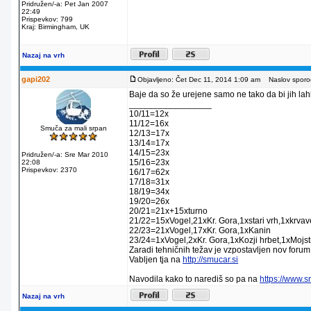
Pridružen/-a: Pet Jan 2007
22:49
Prispevkov: 799
Kraj: Birmingham, UK
Nazaj na vrh
gapi202
Objavljeno: Čet Dec 11, 2014 1:09 am
Naslov sporoč
Baje da so že urejene samo ne tako da bi jih lahko
_________________
10/11=12x
11/12=16x
Smuča za mali srpan
12/13=17x
13/14=17x
14/15=23x
Pridružen/-a: Sre Mar 2010
15/16=23x
22:08
Prispevkov: 2370
16/17=62x
17/18=31x
18/19=34x
19/20=26x
20/21=21x+15xturno
21/22=15xVogel,21xKr. Gora,1xstari vrh,1xkrva
22/23=21xVogel,17xKr. Gora,1xKanin
23/24=1xVogel,2xKr. Gora,1xKozji hrbet,1xMojstr
Zaradi tehničnih težav je vzpostavljen nov forum
Vabljen tja na
http://smucar.si
Navodila kako to narediš so pa na
https://www.
Nazaj na vrh