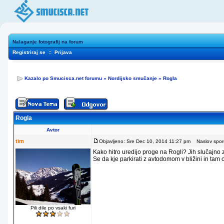
Nalaganje fotografij na forum
Registriraj se
::
Prijava
Kazalo po Smucisca.net forumu
»
Nordijsko smučanje
»
Rogla
Rogla
Avtor
tim
Objavljeno: Sre Dec 10, 2014 11:27 pm
Naslov sporo
Kako hitro uredijo proge na Rogli? Jih slučajno
Se da kje parkirati z avtodomom v bližini in tam
Pili dile po vsaki furi