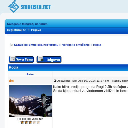
Nalaganje fotografij na forum
Registriraj se
::
Prijava
Kazalo po Smucisca.net forumu
»
Nordijsko smučanje
»
Rogla
Rogla
Avtor
tim
Objavljeno: Sre Dec 10, 2014 11:27 pm
Naslov sporo
Kako hitro uredijo proge na Rogli? Jih slučajno
Se da kje parkirati z avtodomom v bližini in tam
Pili dile po vsaki furi