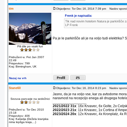
tim
Objavljeno: Tor Dec 16, 2014 7:39 pm
Naslov sporoč
Frenk je napisal/a:
Tik nad novim hotelom Natura je parkirišče za
LP Frenk
Pa je le parkirišče ali je na voljo tudi elektrika?
Pili dile po vsaki furi
Pridružen/-a: Pet Jan 2007
22:49
Prispevkov: 799
Kraj: Birmingham, UK
Nazaj na vrh
Stane60
Objavljeno: Tor Dec 16, 2014 8:23 pm
Naslov sporoč
Jasno, da je na voljo vse, kar za avtodome mora
naravnost na recepcijo enega ali drugega hotela
Sezuva pancarje na sedežnici
_________________
2021/2022 31x
: 16x Krvavec, 6x Golte, 2x Celjs
Pridružen/-a: Tor Dec 2010
2022/2023 21x
: 11x Krvavec, 1x Cortina dʼAmpe
15:18
2023/2024 20x
: 12x Krvavec, 4x Kronplatz, 4x 
Prispevkov: 406
Kraj: Kašarija (Dežela kranjska
nima lepšga kraja,...)