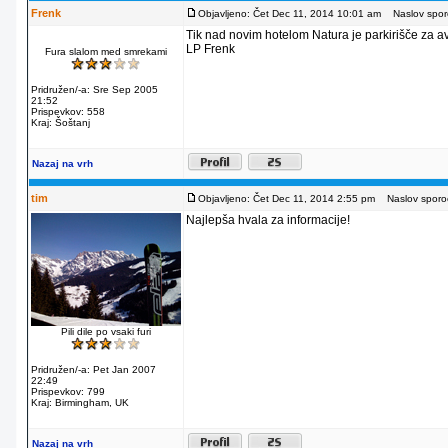
Frenk
Objavljeno: Čet Dec 11, 2014 10:01 am
Naslov sporo
Tik nad novim hotelom Natura je parkirišče za av
LP Frenk
Fura slalom med smrekami
Pridružen/-a: Sre Sep 2005
21:52
Prispevkov: 558
Kraj: Šoštanj
Nazaj na vrh
tim
Objavljeno: Čet Dec 11, 2014 2:55 pm
Naslov sporoč
Najlepša hvala za informacije!
Pili dile po vsaki furi
Pridružen/-a: Pet Jan 2007
22:49
Prispevkov: 799
Kraj: Birmingham, UK
Nazaj na vrh