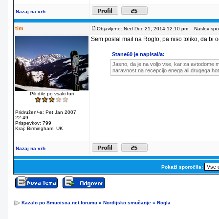
Nazaj na vrh
tim
Objavljeno: Ned Dec 21, 2014 12:10 pm
Naslov spor
Sem poslal mail na Roglo, pa niso toliko, da bi od
Stane60 je napisal/a:
Jasno, da je na voljo vse, kar za avtodome m
naravnost na recepcijo enega ali drugega hot
Pili dile po vsaki furi
Pridružen/-a: Pet Jan 2007
22:49
Prispevkov: 799
Kraj: Birmingham, UK
Nazaj na vrh
Pokaži sporočila:
Kazalo po Smucisca.net forumu
»
Nordijsko smučanje
»
Rogla