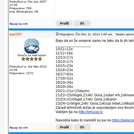
Pridružen/-a: Pet Jan 2007
22:49
Prispevkov: 799
Kraj: Birmingham, UK
Nazaj na vrh
gapi202
Objavljeno: Čet Dec 11, 2014 1:09 am
Naslov sporoč
Baje da so že urejene samo ne tako da bi jih lahko
_________________
10/11=12x
11/12=16x
Smuča za mali srpan
12/13=17x
13/14=17x
14/15=23x
Pridružen/-a: Sre Mar 2010
15/16=23x
22:08
Prispevkov: 2370
16/17=62x
17/18=31x
18/19=34x
19/20=26x
20/21=21x+15xturno
21/22=15xVogel,21xKr. Gora,1xstari vrh,1xkrva
22/23=21xVogel,17xKr. Gora,1xKanin
23/24=1xVogel,2xKr. Gora,1xKozji hrbet,1xMojstr
Zaradi tehničnih težav je vzpostavljen nov forum
Vabljen tja na
http://smucar.si
Navodila kako to narediš so pa na
https://www.
Nazaj na vrh