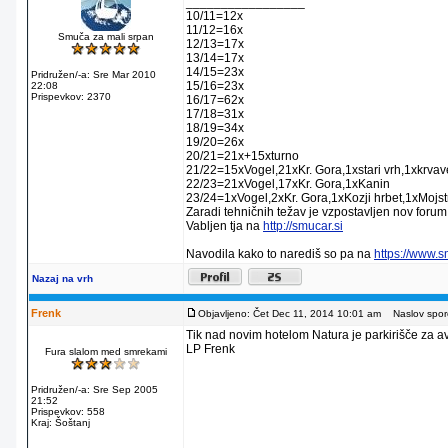
_________________
10/11=12x
11/12=16x
Smuča za mali srpan
12/13=17x
13/14=17x
14/15=23x
Pridružen/-a: Sre Mar 2010
15/16=23x
22:08
Prispevkov: 2370
16/17=62x
17/18=31x
18/19=34x
19/20=26x
20/21=21x+15xturno
21/22=15xVogel,21xKr. Gora,1xstari vrh,1xkrva
22/23=21xVogel,17xKr. Gora,1xKanin
23/24=1xVogel,2xKr. Gora,1xKozji hrbet,1xMojstr
Zaradi tehničnih težav je vzpostavljen nov forum
Vabljen tja na
http://smucar.si
Navodila kako to narediš so pa na
https://www.
Nazaj na vrh
Frenk
Objavljeno: Čet Dec 11, 2014 10:01 am
Naslov sporo
Tik nad novim hotelom Natura je parkirišče za av
LP Frenk
Fura slalom med smrekami
Pridružen/-a: Sre Sep 2005
21:52
Prispevkov: 558
Kraj: Šoštanj