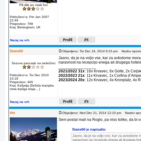
Pili dile po vsaki furi
Pridružen/-a: Pet Jan 2007
22:49
Prispevkov: 799
Kraj: Birmingham, UK
Nazaj na vrh
Stane60
Objavljeno: Tor Dec 16, 2014 8:23 pm
Naslov sporoč
Jasno, da je na voljo vse, kar za avtodome mora
naravnost na recepcijo enega ali drugega hotela
Sezuva pancarje na sedežnici
_________________
2021/2022 31x
: 16x Krvavec, 6x Golte, 2x Celjs
Pridružen/-a: Tor Dec 2010
2022/2023 21x
: 11x Krvavec, 1x Cortina dʼAmpe
15:18
2023/2024 20x
: 12x Krvavec, 4x Kronplatz, 4x 
Prispevkov: 406
Kraj: Kašarija (Dežela kranjska
nima lepšga kraja,...)
Nazaj na vrh
tim
Objavljeno: Ned Dec 21, 2014 12:10 pm
Naslov spor
Sem poslal mail na Roglo, pa niso toliko, da bi od
Stane60 je napisal/a:
Jasno, da je na voljo vse, kar za avtodome m
naravnost na recepcijo enega ali drugega hot