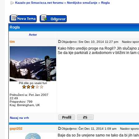
Kazalo po Smucisca.net forumu
»
Nordijsko smučanje
»
Rogla
Rogla
Avtor
tim
Objavljeno: Sre Dec 10, 2014 11:27 pm
Naslov sporo
Kako hitro uredijo proge na Rogli? Jih slučajno
Se da kje parkirati z avtodomom v bližini in tam
Pili dile po vsaki furi
Pridružen/-a: Pet Jan 2007
22:49
Prispevkov: 799
Kraj: Birmingham, UK
Nazaj na vrh
gapi202
Objavljeno: Čet Dec 11, 2014 1:09 am
Naslov sporoč
Baje da so že urejene samo ne tako da bi jih lahko