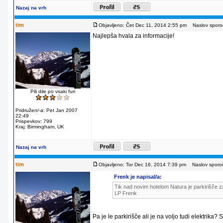
Nazaj na vrh
tim
Objavljeno: Čet Dec 11, 2014 2:55 pm
Naslov sporoč
Najlepša hvala za informacije!
Pili dile po vsaki furi
Pridružen/-a: Pet Jan 2007
22:49
Prispevkov: 799
Kraj: Birmingham, UK
Nazaj na vrh
tim
Objavljeno: Tor Dec 16, 2014 7:39 pm
Naslov sporoč
Frenk je napisal/a:
Tik nad novim hotelom Natura je parkirišče za
LP Frenk
Pa je le parkirišče ali je na voljo tudi elektrika?