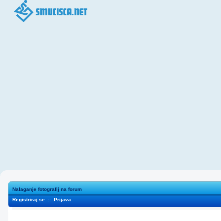
Nalaganje fotografij na forum
Registriraj se
::
Prijava