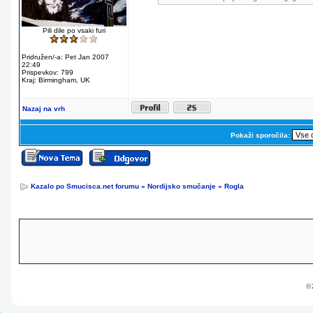
Pili dile po vsaki furi
Pridružen/-a: Pet Jan 2007
22:49
Prispevkov: 799
Kraj: Birmingham, UK
Nazaj na vrh
Pokaži sporočila:
Kazalo po Smucisca.net forumu
»
Nordijsko smučanje
»
Rogla
© 