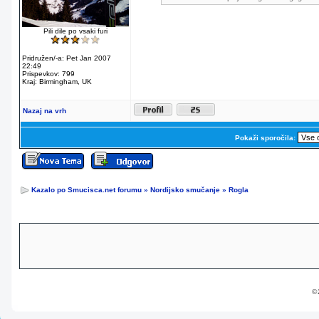
Pili dile po vsaki furi
Pridružen/-a: Pet Jan 2007
22:49
Prispevkov: 799
Kraj: Birmingham, UK
Nazaj na vrh
Pokaži sporočila:
Kazalo po Smucisca.net forumu
»
Nordijsko smučanje
»
Rogla
© 