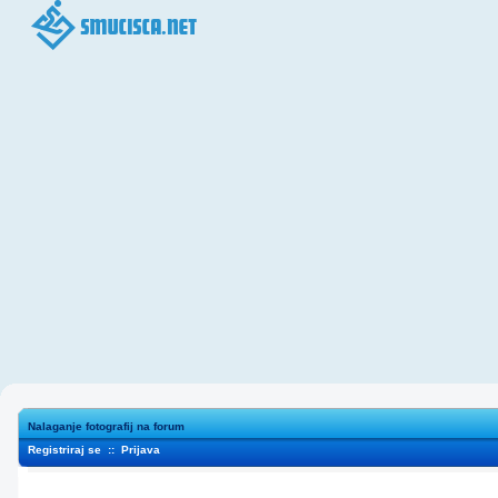
Nalaganje fotografij na forum
Registriraj se
::
Prijava