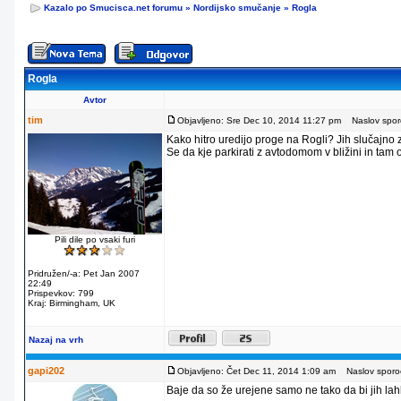
Kazalo po Smucisca.net forumu
»
Nordijsko smučanje
»
Rogla
Rogla
Avtor
tim
Objavljeno: Sre Dec 10, 2014 11:27 pm
Naslov sporo
Kako hitro uredijo proge na Rogli? Jih slučajno
Se da kje parkirati z avtodomom v bližini in tam
Pili dile po vsaki furi
Pridružen/-a: Pet Jan 2007
22:49
Prispevkov: 799
Kraj: Birmingham, UK
Nazaj na vrh
gapi202
Objavljeno: Čet Dec 11, 2014 1:09 am
Naslov sporoč
Baje da so že urejene samo ne tako da bi jih lahko