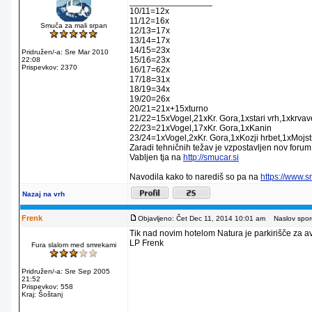
_________________
10/11=12x
11/12=16x
Smuča za mali srpan
12/13=17x
13/14=17x
14/15=23x
Pridružen/-a: Sre Mar 2010
15/16=23x
22:08
Prispevkov: 2370
16/17=62x
17/18=31x
18/19=34x
19/20=26x
20/21=21x+15xturno
21/22=15xVogel,21xKr. Gora,1xstari vrh,1xkrva
22/23=21xVogel,17xKr. Gora,1xKanin
23/24=1xVogel,2xKr. Gora,1xKozji hrbet,1xMojstr
Zaradi tehničnih težav je vzpostavljen nov forum
Vabljen tja na
http://smucar.si
Navodila kako to narediš so pa na
https://www.
Nazaj na vrh
Frenk
Objavljeno: Čet Dec 11, 2014 10:01 am
Naslov sporo
Tik nad novim hotelom Natura je parkirišče za av
LP Frenk
Fura slalom med smrekami
Pridružen/-a: Sre Sep 2005
21:52
Prispevkov: 558
Kraj: Šoštanj