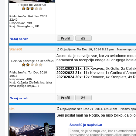
Pili dile po vsaki furi
Pridružen/-a: Pet Jan 2007
22:49
Prispevkov: 799
Kraj: Birmingham, UK
Nazaj na vrh
Stane60
Objavljeno: Tor Dec 16, 2014 8:23 pm
Naslov sporoč
Jasno, da je na voljo vse, kar za avtodome mora
naravnost na recepcijo enega ali drugega hotela
Sezuva pancarje na sedežnici
_________________
2021/2022 31x
: 16x Krvavec, 6x Golte, 2x Celjs
Pridružen/-a: Tor Dec 2010
2022/2023 21x
: 11x Krvavec, 1x Cortina dʼAmpe
15:18
2023/2024 20x
: 12x Krvavec, 4x Kronplatz, 4x 
Prispevkov: 406
Kraj: Kašarija (Dežela kranjska
nima lepšga kraja,...)
Nazaj na vrh
tim
Objavljeno: Ned Dec 21, 2014 12:10 pm
Naslov spor
Sem poslal mail na Roglo, pa niso toliko, da bi od
Stane60 je napisal/a:
Jasno, da je na voljo vse, kar za avtodome m
naravnost na recepcijo enega ali drugega hot