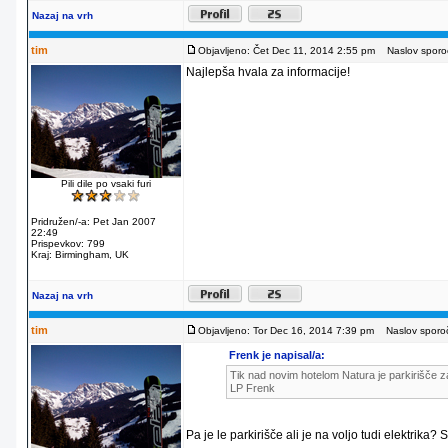
Nazaj na vrh
tim
Objavljeno: Čet Dec 11, 2014 2:55 pm
Naslov sporoč
Najlepša hvala za informacije!
Pili dile po vsaki furi
Pridružen/-a: Pet Jan 2007
22:49
Prispevkov: 799
Kraj: Birmingham, UK
Nazaj na vrh
tim
Objavljeno: Tor Dec 16, 2014 7:39 pm
Naslov sporoč
Frenk je napisal/a:
Tik nad novim hotelom Natura je parkirišče za
LP Frenk
Pa je le parkirišče ali je na voljo tudi elektrika?