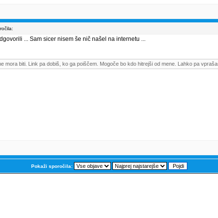
očila:
govorili ... Sam sicer nisem še nič našel na internetu ...
me mora biti. Link pa dobiš, ko ga poiščem. Mogoče bo kdo hitrejši od mene. Lahko pa vpraša
Pokaži sporočila: