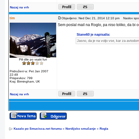
Nazaj na vrh
tim
Objavljeno: Ned Dec 21, 2014 12:10 pm
Naslov spor
Sem poslal mail na Roglo, pa niso toliko, da bi od
Stane60 je napisal/a:
Jasno, da je na voljo vse, kar za avtodo
Pili dile po vsaki furi
Pridružen/-a: Pet Jan 2007
22:49
Prispevkov: 799
Kraj: Birmingham, UK
Nazaj na vrh
Kazalo po Smucisca.net forumu
»
Nordijsko smučanje
»
Rogla