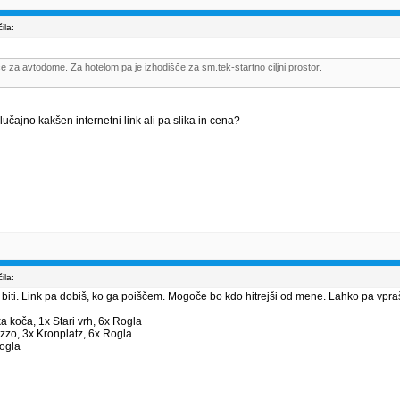
ila:
e za avtodome. Za hotelom pa je izhodišče za sm.tek-startno ciljni prostor.
 Slučajno kakšen internetni link ali pa slika in cena?
ila:
 biti. Link pa dobiš, ko ga poiščem. Mogoče bo kdo hitrejši od mene. Lahko pa vpr
ka koča, 1x Stari vrh, 6x Rogla
zzo, 3x Kronplatz, 6x Rogla
Rogla