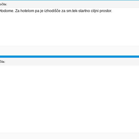
čila:
todome. Za hotelom pa je izhodišče za sm.tek-startno ciljni prostor.
ila: