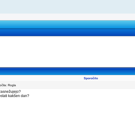
Sporočilo
čila: Rogla
 zasnežujejo?
 ostati kakšen dan?