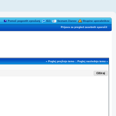
Pomoč pogostih vprašanj
Išči
Seznam članov
Skupine uporabnikov
Prijava za pregled zasebnih sporočil
«
Poglej prejšnjo temo
::
Poglej naslednjo temo
»