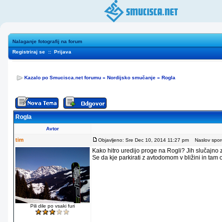
Nalaganje fotografij na forum
Registriraj se
::
Prijava
Kazalo po Smucisca.net forumu
»
Nordijsko smučanje
»
Rogla
Rogla
Avtor
tim
Objavljeno: Sre Dec 10, 2014 11:27 pm
Naslov sporo
Kako hitro uredijo proge na Rogli? Jih slučajno
Se da kje parkirati z avtodomom v bližini in tam
Pili dile po vsaki furi