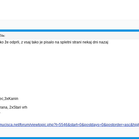
ila:
 že odprli, z vsaj tako je pisalo na spletni strani nekaj dni nazaj
vec,3xKanin
ana, 2xStari vrh
.
smucisca.net/forum/viewtopic.php?t=5546&start=0&postdays=0&postorder=asc&high