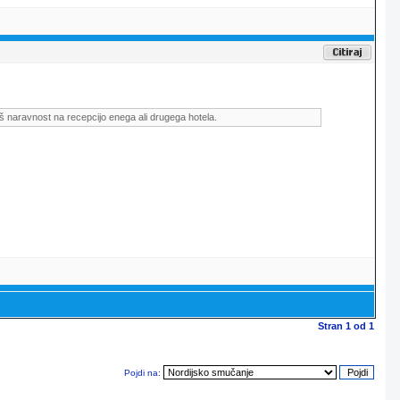
š naravnost na recepcijo enega ali drugega hotela.
Stran
1
od
1
Pojdi na: