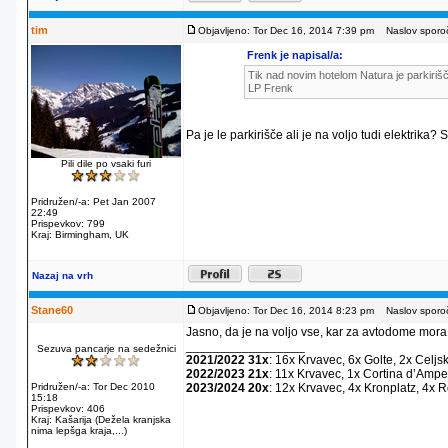
tim
Objavljeno: Tor Dec 16, 2014 7:39 pm
Naslov sporoč
Frenk je napisal/a:
Tik nad novim hotelom Natura je parkirišč
LP Frenk
Pa je le parkirišče ali je na voljo tudi elektrika?
Pili dile po vsaki furi
Pridružen/-a: Pet Jan 2007
22:49
Prispevkov: 799
Kraj: Birmingham, UK
Nazaj na vrh
Stane60
Objavljeno: Tor Dec 16, 2014 8:23 pm
Naslov sporoč
Jasno, da je na voljo vse, kar za avtodome mora
_________________
Sezuva pancarje na sedežnici
2021/2022 31x
: 16x Krvavec, 6x Golte, 2x Celjs
2022/2023 21x
: 11x Krvavec, 1x Cortina dʼAmpe
Pridružen/-a: Tor Dec 2010
2023/2024 20x
: 12x Krvavec, 4x Kronplatz, 4x 
15:18
Prispevkov: 406
Kraj: Kašarija (Dežela kranjska
nima lepšga kraja,...)