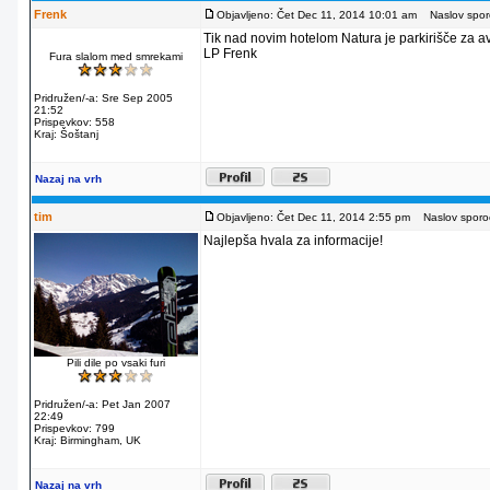
Frenk
Objavljeno: Čet Dec 11, 2014 10:01 am
Naslov sporo
Tik nad novim hotelom Natura je parkirišče za av
LP Frenk
Fura slalom med smrekami
Pridružen/-a: Sre Sep 2005
21:52
Prispevkov: 558
Kraj: Šoštanj
Nazaj na vrh
tim
Objavljeno: Čet Dec 11, 2014 2:55 pm
Naslov sporoč
Najlepša hvala za informacije!
Pili dile po vsaki furi
Pridružen/-a: Pet Jan 2007
22:49
Prispevkov: 799
Kraj: Birmingham, UK
Nazaj na vrh