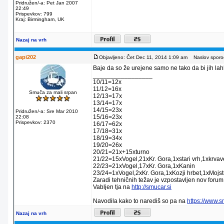
Pridružen/-a: Pet Jan 2007
22:49
Prispevkov: 799
Kraj: Birmingham, UK
Nazaj na vrh
gapi202
Objavljeno: Čet Dec 11, 2014 1:09 am
Naslov sporoč
Baje da so že urejene samo ne tako da bi jih lahko
_________________
10/11=12x
11/12=16x
Smuča za mali srpan
12/13=17x
13/14=17x
14/15=23x
Pridružen/-a: Sre Mar 2010
15/16=23x
22:08
Prispevkov: 2370
16/17=62x
17/18=31x
18/19=34x
19/20=26x
20/21=21x+15xturno
21/22=15xVogel,21xKr. Gora,1xstari vrh,1xkrva
22/23=21xVogel,17xKr. Gora,1xKanin
23/24=1xVogel,2xKr. Gora,1xKozji hrbet,1xMojstr
Zaradi tehničnih težav je vzpostavljen nov forum
Vabljen tja na
http://smucar.si
Navodila kako to narediš so pa na
https://www.
Nazaj na vrh