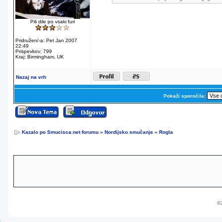
Pili dile po vsaki furi
Pridružen/-a: Pet Jan 2007
22:49
Prispevkov: 799
Kraj: Birmingham, UK
Nazaj na vrh
Pokaži sporočila:
Kazalo po Smucisca.net forumu
»
Nordijsko smučanje
»
Rogla
© 