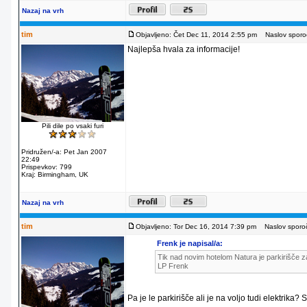
Nazaj na vrh
tim
Objavljeno: Čet Dec 11, 2014 2:55 pm
Naslov sporoč
Najlepša hvala za informacije!
Pili dile po vsaki furi
Pridružen/-a: Pet Jan 2007
22:49
Prispevkov: 799
Kraj: Birmingham, UK
Nazaj na vrh
tim
Objavljeno: Tor Dec 16, 2014 7:39 pm
Naslov sporoč
Frenk je napisal/a:
Tik nad novim hotelom Natura je parkirišče za
LP Frenk
Pa je le parkirišče ali je na voljo tudi elektrika?