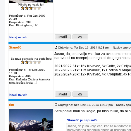
Pili dile po vsaki furi
Pridružen/-a: Pet Jan 2007
22:49
Prispevkov: 799
Kraj: Birmingham, UK
Nazaj na vrh
Stane60
Objavljeno: Tor Dec 16, 2014 8:23 pm
Naslov sporoč
Jasno, da je na voljo vse, kar za avtodome mora
naravnost na recepcijo enega ali drugega hotela
Sezuva pancarje na sedežnici
_________________
2021/2022 31x
: 16x Krvavec, 6x Golte, 2x Celjs
Pridružen/-a: Tor Dec 2010
2022/2023 21x
: 11x Krvavec, 1x Cortina dʼAmpe
15:18
2023/2024 20x
: 12x Krvavec, 4x Kronplatz, 4x 
Prispevkov: 406
Kraj: Kašarija (Dežela kranjska
nima lepšga kraja,...)
Nazaj na vrh
tim
Objavljeno: Ned Dec 21, 2014 12:10 pm
Naslov spor
Sem poslal mail na Roglo, pa niso toliko, da bi od
Stane60 je napisal/a:
Jasno, da je na voljo vse, kar za avtodome m
naravnost na recepcijo enega ali drugega hot