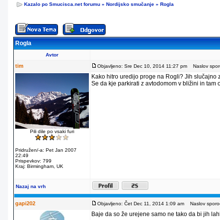
Kazalo po Smucisca.net forumu
»
Nordijsko smučanje
»
Rogla
Rogla
Avtor
tim
Objavljeno: Sre Dec 10, 2014 11:27 pm
Naslov sporo
Kako hitro uredijo proge na Rogli? Jih slučajno
Se da kje parkirati z avtodomom v bližini in tam
Pili dile po vsaki furi
Pridružen/-a: Pet Jan 2007
22:49
Prispevkov: 799
Kraj: Birmingham, UK
Nazaj na vrh
gapi202
Objavljeno: Čet Dec 11, 2014 1:09 am
Naslov sporoč
Baje da so že urejene samo ne tako da bi jih lahko