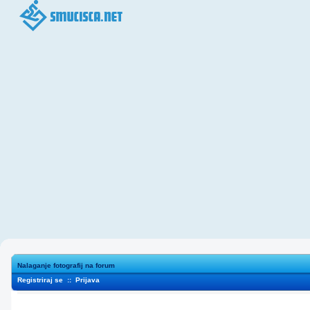
Nalaganje fotografij na forum
Registriraj se
::
Prijava