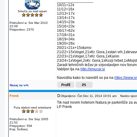
_________________
10/11=12x
11/12=16x
Smuča za mali srpan
12/13=17x
13/14=17x
14/15=23x
Pridružen/-a: Sre Mar 2010
15/16=23x
22:08
Prispevkov: 2370
16/17=62x
17/18=31x
18/19=34x
19/20=26x
20/21=21x+15xturno
21/22=15xVogel,21xKr. Gora,1xstari vrh,1xkrva
22/23=21xVogel,17xKr. Gora,1xKanin
23/24=1xVogel,2xKr. Gora,1xKozji hrbet,1xMojstr
Zaradi tehničnih težav je vzpostavljen nov forum
Vabljen tja na
http://smucar.si
Navodila kako to narediš so pa na
https://www.
Nazaj na vrh
Frenk
Objavljeno: Čet Dec 11, 2014 10:01 am
Naslov sporo
Tik nad novim hotelom Natura je parkirišče za av
LP Frenk
Fura slalom med smrekami
Pridružen/-a: Sre Sep 2005
21:52
Prispevkov: 558
Kraj: Šoštanj