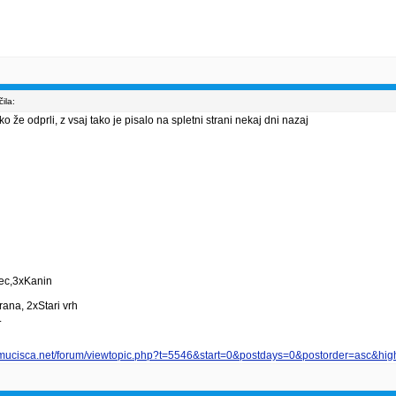
ila:
 že odprli, z vsaj tako je pisalo na spletni strani nekaj dni nazaj
vec,3xKanin
ana, 2xStari vrh
.
smucisca.net/forum/viewtopic.php?t=5546&start=0&postdays=0&postorder=asc&high