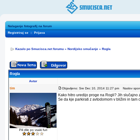
Nalaganje fotografij na forum
Registriraj se
::
Prijava
Kazalo po Smucisca.net forumu
»
Nordijsko smučanje
»
Rogla
Rogla
Avtor
tim
Objavljeno: Sre Dec 10, 2014 11:27 pm
Naslov sporo
Kako hitro uredijo proge na Rogli? Jih slučajno
Se da kje parkirati z avtodomom v bližini in tam
Pili dile po vsaki furi