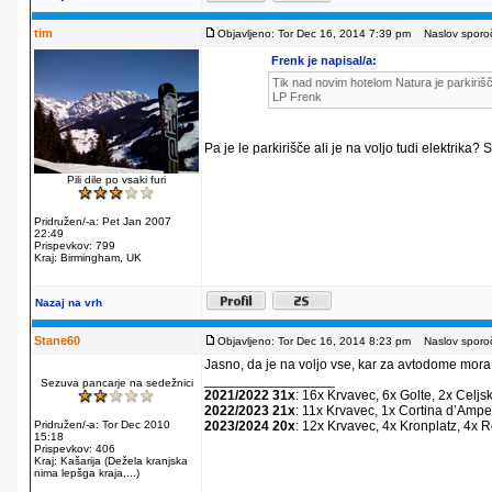
tim
Objavljeno: Tor Dec 16, 2014 7:39 pm
Naslov sporoč
Frenk je napisal/a:
Tik nad novim hotelom Natura je parkirišč
LP Frenk
Pa je le parkirišče ali je na voljo tudi elektrika?
Pili dile po vsaki furi
Pridružen/-a: Pet Jan 2007
22:49
Prispevkov: 799
Kraj: Birmingham, UK
Nazaj na vrh
Stane60
Objavljeno: Tor Dec 16, 2014 8:23 pm
Naslov sporoč
Jasno, da je na voljo vse, kar za avtodome mora
_________________
Sezuva pancarje na sedežnici
2021/2022 31x
: 16x Krvavec, 6x Golte, 2x Celjs
2022/2023 21x
: 11x Krvavec, 1x Cortina dʼAmpe
Pridružen/-a: Tor Dec 2010
2023/2024 20x
: 12x Krvavec, 4x Kronplatz, 4x 
15:18
Prispevkov: 406
Kraj: Kašarija (Dežela kranjska
nima lepšga kraja,...)