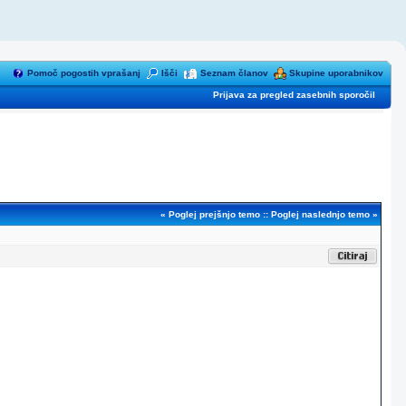
Pomoč pogostih vprašanj
Išči
Seznam članov
Skupine uporabnikov
Prijava za pregled zasebnih sporočil
«
Poglej prejšnjo temo
::
Poglej naslednjo temo
»