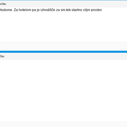
čila:
todome. Za hotelom pa je izhodišče za sm.tek-startno ciljni prostor.
ila: