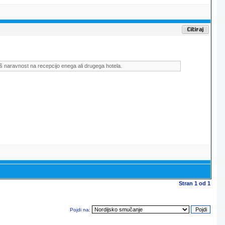
š naravnost na recepcijo enega ali drugega hotela.
Stran
1
od
1
Pojdi na: