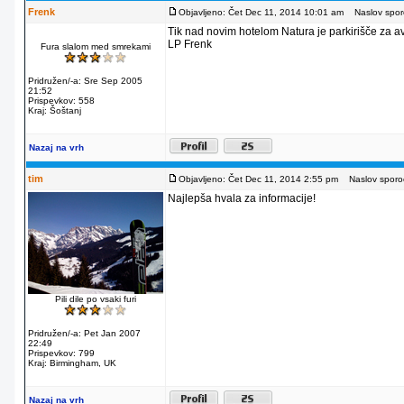
Frenk
Objavljeno: Čet Dec 11, 2014 10:01 am
Naslov sporo
Tik nad novim hotelom Natura je parkirišče za av
LP Frenk
Fura slalom med smrekami
Pridružen/-a: Sre Sep 2005
21:52
Prispevkov: 558
Kraj: Šoštanj
Nazaj na vrh
tim
Objavljeno: Čet Dec 11, 2014 2:55 pm
Naslov sporoč
Najlepša hvala za informacije!
Pili dile po vsaki furi
Pridružen/-a: Pet Jan 2007
22:49
Prispevkov: 799
Kraj: Birmingham, UK
Nazaj na vrh