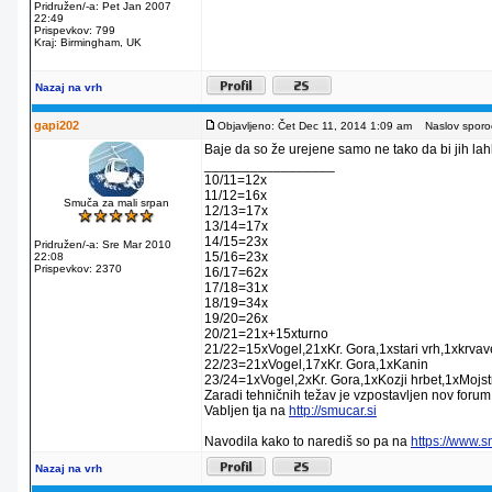
Pridružen/-a: Pet Jan 2007
22:49
Prispevkov: 799
Kraj: Birmingham, UK
Nazaj na vrh
gapi202
Objavljeno: Čet Dec 11, 2014 1:09 am
Naslov sporoč
Baje da so že urejene samo ne tako da bi jih lahko
_________________
10/11=12x
11/12=16x
Smuča za mali srpan
12/13=17x
13/14=17x
14/15=23x
Pridružen/-a: Sre Mar 2010
15/16=23x
22:08
Prispevkov: 2370
16/17=62x
17/18=31x
18/19=34x
19/20=26x
20/21=21x+15xturno
21/22=15xVogel,21xKr. Gora,1xstari vrh,1xkrva
22/23=21xVogel,17xKr. Gora,1xKanin
23/24=1xVogel,2xKr. Gora,1xKozji hrbet,1xMojstr
Zaradi tehničnih težav je vzpostavljen nov forum
Vabljen tja na
http://smucar.si
Navodila kako to narediš so pa na
https://www.
Nazaj na vrh