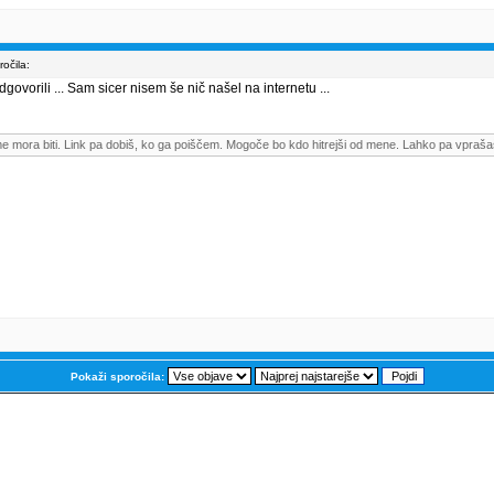
očila:
govorili ... Sam sicer nisem še nič našel na internetu ...
me mora biti. Link pa dobiš, ko ga poiščem. Mogoče bo kdo hitrejši od mene. Lahko pa vpraša
Pokaži sporočila: