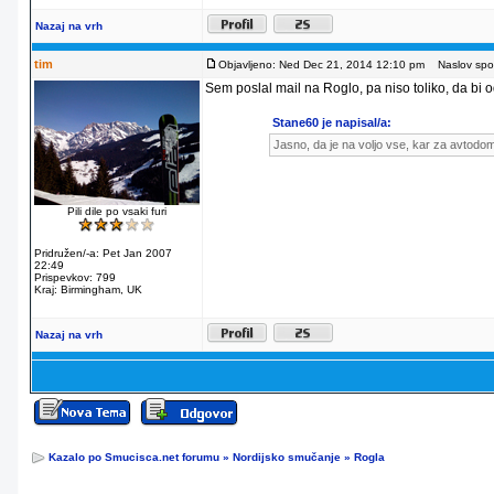
Nazaj na vrh
tim
Objavljeno: Ned Dec 21, 2014 12:10 pm
Naslov spor
Sem poslal mail na Roglo, pa niso toliko, da bi od
Stane60 je napisal/a:
Jasno, da je na voljo vse, kar za avtodo
Pili dile po vsaki furi
Pridružen/-a: Pet Jan 2007
22:49
Prispevkov: 799
Kraj: Birmingham, UK
Nazaj na vrh
Kazalo po Smucisca.net forumu
»
Nordijsko smučanje
»
Rogla