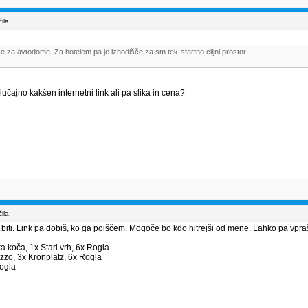
ila:
e za avtodome. Za hotelom pa je izhodišče za sm.tek-startno ciljni prostor.
 Slučajno kakšen internetni link ali pa slika in cena?
ila:
 biti. Link pa dobiš, ko ga poiščem. Mogoče bo kdo hitrejši od mene. Lahko pa vpr
ka koča, 1x Stari vrh, 6x Rogla
zzo, 3x Kronplatz, 6x Rogla
Rogla