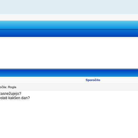
Sporočilo
čila: Rogla
 zasnežujejo?
 ostati kakšen dan?